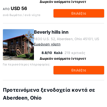
Δωρεάν ασύρματο ίντερνετ
USD 56
ΑΠΌ
Επιλέξτε
ανά δωμάτιο / ανά νύχτα
Beverly hills inn
1830 U.S. 52, Aberdeen, Ohio 45101, US
Εμφάνιση χάρτη
8.8/10
Καλό
219 κριτικές
Δωρεάν ασύρματο ίντερνετ
Για περισσότερες πληροφορίες:
Επιλέξτε
Προτεινόμενα ξενοδοχεία κοντά σε
Aberdeen, Ohio