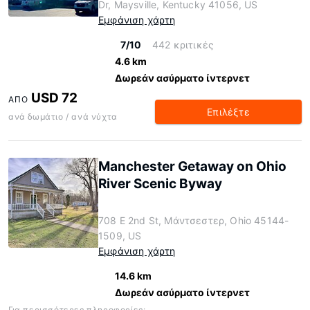
Dr, Maysville, Kentucky 41056, US
Εμφάνιση χάρτη
7/10
442 κριτικές
4.6 km
Δωρεάν ασύρματο ίντερνετ
USD 72
ΑΠΌ
Επιλέξτε
ανά δωμάτιο / ανά νύχτα
Manchester Getaway on Ohio
River Scenic Byway
708 E 2nd St, Μάντσεστερ, Ohio 45144-
1509, US
Εμφάνιση χάρτη
14.6 km
Δωρεάν ασύρματο ίντερνετ
Για περισσότερες πληροφορίες: