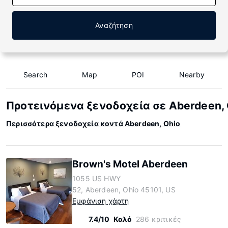
Αναζήτηση
Search
Map
POI
Nearby
Προτεινόμενα ξενοδοχεία σε Aberdeen, 
Περισσότερα ξενοδοχεία κοντά Aberdeen, Ohio
Brown's Motel Aberdeen
1055 US HWY
52, Aberdeen, Ohio 45101, US
Εμφάνιση χάρτη
7.4/10
Καλό
286 κριτικές