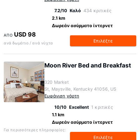
7.2/10
Καλό
434 κριτικές
2.1 km
Δωρεάν ασύρματο ίντερνετ
USD 98
ΑΠΌ
Επιλέξτε
ανά δωμάτιο / ανά νύχτα
Moon River Bed and Breakfast
320 Market
St, Maysville, Kentucky 41056, US
Εμφάνιση χάρτη
10/10
Excellent
1 κριτικές
1.1 km
Δωρεάν ασύρματο ίντερνετ
Για περισσότερες πληροφορίες:
Επιλέξτε