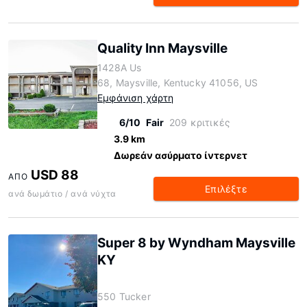
Quality Inn Maysville
1428A Us
68, Maysville, Kentucky 41056, US
Εμφάνιση χάρτη
6/10
Fair
209 κριτικές
3.9 km
Δωρεάν ασύρματο ίντερνετ
USD 88
ΑΠΌ
Επιλέξτε
ανά δωμάτιο / ανά νύχτα
Super 8 by Wyndham Maysville
KY
550 Tucker