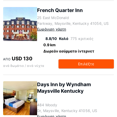
French Quarter Inn
25 East McDonald
Parkway, Maysville, Kentucky 41056, US
Εμφάνιση χάρτη
8.8/10
Καλό
775 κριτικές
0.9 km
Δωρεάν ασύρματο ίντερνετ
USD 130
ΑΠΌ
Επιλέξτε
ανά δωμάτιο / ανά νύχτα
Days Inn by Wyndham
Maysville Kentucky
484 Moody
Dr, Maysville, Kentucky 41056, US
Εμφάνιση χάρτη