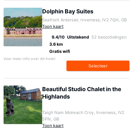
Dolphin Bay Suites
Seafront Ardersier, Inverness, IV2 7QH, GB
Toon kaart
9.4/10
Uitstekend
52 beoordelingen
3.6 km
Gratis wifi
Voor meer info over dit hotel:
Selecteer
Beautiful Studio Chalet in the
Highlands
Taigh Nam Moireach Croy, Inverness, IV2
5PN, GB
Toon kaart