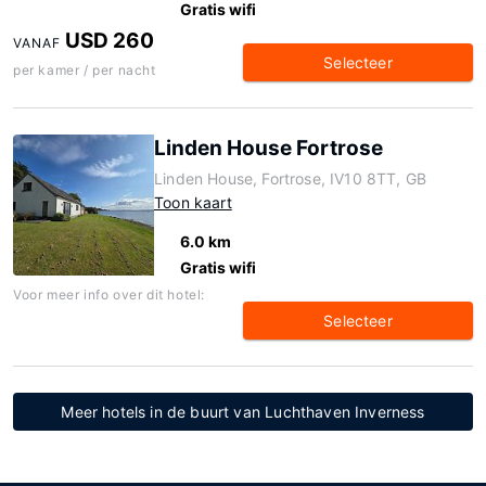
Gratis wifi
USD 260
VANAF
Selecteer
per kamer / per nacht
Linden House Fortrose
Linden House, Fortrose, IV10 8TT, GB
Toon kaart
6.0 km
Gratis wifi
Voor meer info over dit hotel:
Selecteer
Meer hotels in de buurt van Luchthaven Inverness