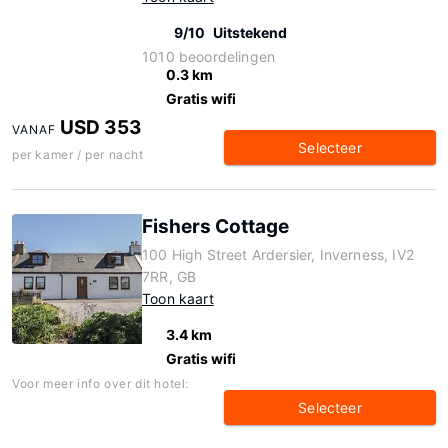
9/10
Uitstekend
1010 beoordelingen
0.3 km
Gratis wifi
USD 353
VANAF
Selecteer
per kamer / per nacht
Fishers Cottage
100 High Street Ardersier, Inverness, IV2
7RR, GB
Toon kaart
3.4 km
Gratis wifi
Voor meer info over dit hotel:
Selecteer