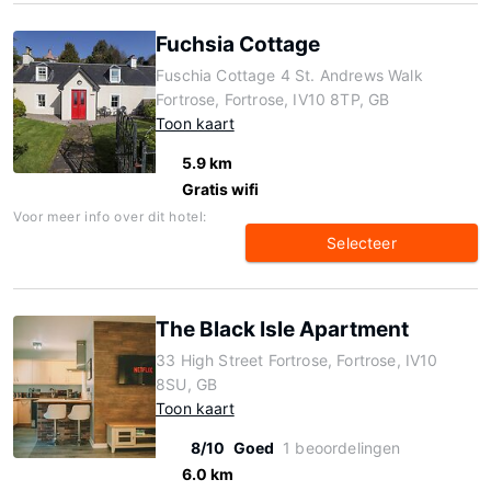
Fuchsia Cottage
Fuschia Cottage 4 St. Andrews Walk
Fortrose, Fortrose, IV10 8TP, GB
Toon kaart
5.9 km
Gratis wifi
Voor meer info over dit hotel:
Selecteer
The Black Isle Apartment
33 High Street Fortrose, Fortrose, IV10
8SU, GB
Toon kaart
8/10
Goed
1 beoordelingen
6.0 km