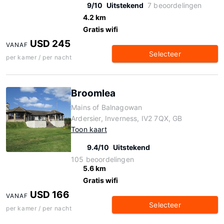
9/10
Uitstekend
7 beoordelingen
4.2 km
Gratis wifi
USD 245
VANAF
Selecteer
per kamer / per nacht
Broomlea
Mains of Balnagowan
Ardersier, Inverness, IV2 7QX, GB
Toon kaart
9.4/10
Uitstekend
105 beoordelingen
5.6 km
Gratis wifi
USD 166
VANAF
Selecteer
per kamer / per nacht