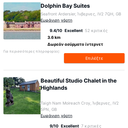
Dolphin Bay Suites
Seafront Ardersier, Ίνβερνες, IV2 7QH, GB
Εμφάνιση χάρτη
9.4/10
Excellent
52 κριτικές
3.6 km
Δωρεάν ασύρματο ίντερνετ
Για περισσότερες πληροφορίες:
Επιλέξτε
Beautiful Studio Chalet in the
Highlands
Taigh Nam Moireach Croy, Ίνβερνες, IV2
5PN, GB
Εμφάνιση χάρτη
9/10
Excellent
7 κριτικές