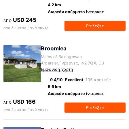
4.2 km
Δωρεάν ασύρματο ίντερνετ
USD 245
ΑΠΌ
Επιλέξτε
ανά δωμάτιο / ανά νύχτα
Broomlea
Mains of Balnagowan
Ardersier, Ίνβερνες, IV2 7QX, GB
Εμφάνιση χάρτη
9.4/10
Excellent
105 κριτικές
5.6 km
Δωρεάν ασύρματο ίντερνετ
USD 166
ΑΠΌ
Επιλέξτε
ανά δωμάτιο / ανά νύχτα