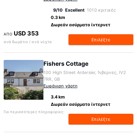
9/10
Excellent
1010 κριτικές
0.3 km
Δωρεάν ασύρματο ίντερνετ
USD 353
ΑΠΌ
Επιλέξτε
ανά δωμάτιο / ανά νύχτα
Fishers Cottage
100 High Street Ardersier, Ίνβερνες, IV2
7RR, GB
Εμφάνιση χάρτη
3.4 km
Δωρεάν ασύρματο ίντερνετ
Για περισσότερες πληροφορίες:
Επιλέξτε