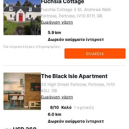
Fuchsia Cottage
Fuschia Cottage 4 St. Andrews Walk
Fortrose, Fortrose, IV10 8TP, GB
Εμφάνιση χάρτη
5.9 km
Δωρεάν ασύρματο ίντερνετ
Για περισσότερες πληροφορίες:
Επιλέξτε
The Black Isle Apartment
33 High Street Fortrose, Fortrose, IV10
8SU, GB
Εμφάνιση χάρτη
8/10
Καλό
1 κριτικές
6.0 km
Δωρεάν ασύρματο ίντερνετ