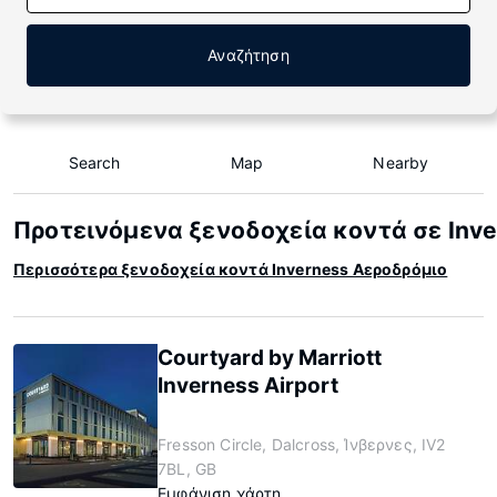
Αναζήτηση
Search
Map
Nearby
Προτεινόμενα ξενοδοχεία κοντά σε Inv
Περισσότερα ξενοδοχεία κοντά Inverness Αεροδρόμιο
Courtyard by Marriott
Inverness Airport
Fresson Circle, Dalcross, Ίνβερνες, IV2
7BL, GB
Εμφάνιση χάρτη