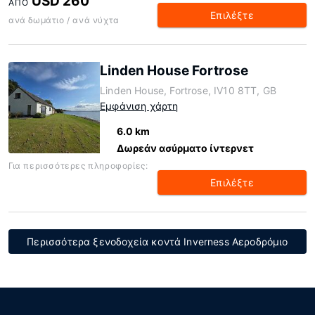
USD 260
ΑΠΌ
Επιλέξτε
ανά δωμάτιο / ανά νύχτα
Linden House Fortrose
Linden House, Fortrose, IV10 8TT, GB
Εμφάνιση χάρτη
6.0 km
Δωρεάν ασύρματο ίντερνετ
Για περισσότερες πληροφορίες:
Επιλέξτε
Περισσότερα ξενοδοχεία κοντά Inverness Αεροδρόμιο