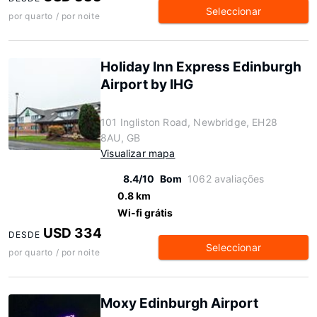
Seleccionar
por quarto / por noite
Holiday Inn Express Edinburgh
Airport by IHG
101 Ingliston Road, Newbridge, EH28
8AU, GB
Visualizar mapa
8.4/10
Bom
1062 avaliações
0.8 km
Wi-fi grátis
USD 334
DESDE
Seleccionar
por quarto / por noite
Moxy Edinburgh Airport