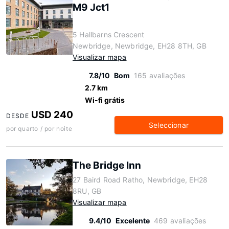
M9 Jct1
5 Hallbarns Crescent
Newbridge, Newbridge, EH28 8TH, GB
Visualizar mapa
7.8/10
Bom
165 avaliações
2.7 km
Wi-fi grátis
USD 240
DESDE
Seleccionar
por quarto / por noite
The Bridge Inn
27 Baird Road Ratho, Newbridge, EH28
8RU, GB
Visualizar mapa
9.4/10
Excelente
469 avaliações