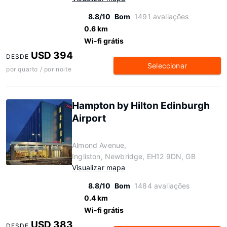
8.8/10
Bom
1491 avaliações
0.6 km
Wi-fi grátis
USD 394
DESDE
Seleccionar
por quarto / por noite
Hampton by Hilton Edinburgh
Airport
Almond Avenue,
Ingliston, Newbridge, EH12 9DN, GB
Visualizar mapa
8.8/10
Bom
1484 avaliações
0.4 km
Wi-fi grátis
USD 383
DESDE