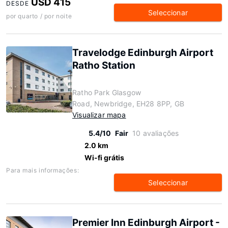
USD 415
DESDE
Seleccionar
por quarto / por noite
Travelodge Edinburgh Airport
Ratho Station
Ratho Park Glasgow
Road, Newbridge, EH28 8PP, GB
Visualizar mapa
5.4/10
Fair
10 avaliações
2.0 km
Wi-fi grátis
Para mais informações:
Seleccionar
Premier Inn Edinburgh Airport -