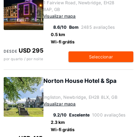
1 Fairview Road, Newbridge, EH28
8AP, GB
Visualizar mapa
8.6/10
Bom
2485 avaliações
0.5 km
Wi-fi grátis
USD 295
DESDE
Seleccionar
por quarto / por noite
Norton House Hotel & Spa
Ingliston, Newbridge, EH28 8LX, GB
Visualizar mapa
9.2/10
Excelente
1000 avaliações
2.3 km
Wi-fi grátis