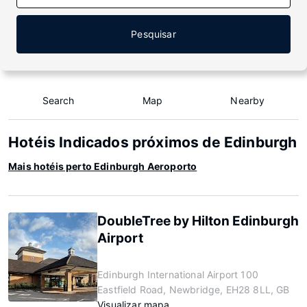
Pesquisar
Search
Map
Nearby
Hotéis Indicados próximos de Edinburgh
Mais hotéis perto Edinburgh Aeroporto
DoubleTree by Hilton Edinburgh
Airport
Edinburgh International Airport 100
Eastfield Road, Newbridge, EH28 8LL, GB
Visualizar mapa