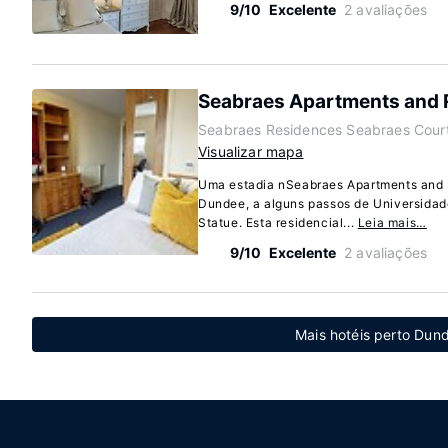
9/10
Excelente
2 avaliações
Seabraes Apartments and
Seabraes Residences Seabraes Cour
Visualizar mapa
Uma estadia nSeabraes Apartments and
Dundee, a alguns passos de Universida
Statue. Esta residencial...
Leia mais…
9/10
Excelente
2 avaliações
Mais hotéis perto Dun