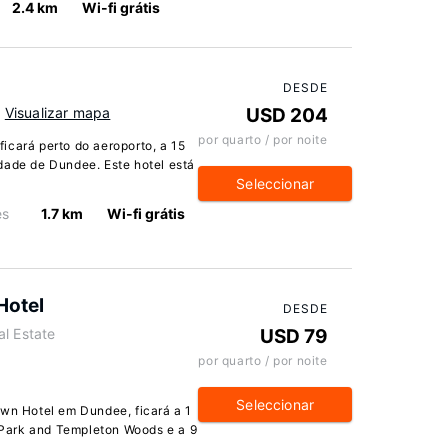
2.4 km
Wi-fi grátis
DESDE
Visualizar mapa
USD 204
por quarto / por noite
icará perto do aeroporto, a 15
dade de Dundee. Este hotel está
Seleccionar
es
1.7 km
Wi-fi grátis
Hotel
DESDE
l Estate
USD 79
por quarto / por noite
Seleccionar
n Hotel em Dundee, ficará a 1
Park and Templeton Woods e a 9