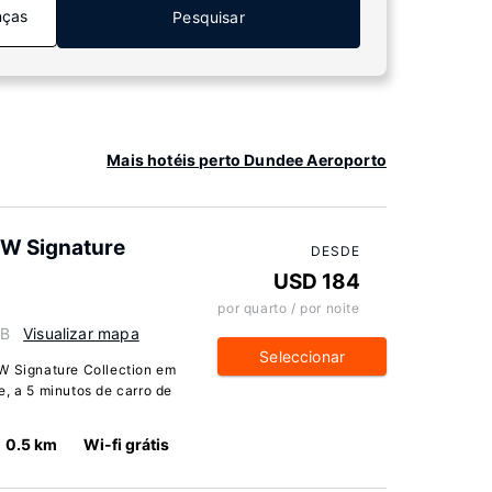
nças
Pesquisar
Mais hotéis perto Dundee Aeroporto
BW Signature
DESDE
USD 184
por quarto / por noite
GB
Visualizar mapa
Seleccionar
BW Signature Collection em
e, a 5 minutos de carro de
0.5 km
Wi-fi grátis