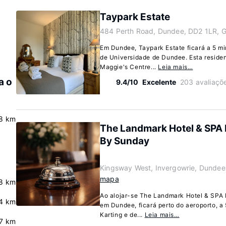
Taypark Estate
484 Perth Road, Dundee, DD2 1LR, 
Em Dundee, Taypark Estate ficará a 5 mi
de Universidade de Dundee. Esta residenc
Maggie's Centre...
Leia mais…
a o
9.4/10
Excelente
203 avaliaçõ
8 km
The Landmark Hotel & SPA 
By Sunday
Kingsway West, Invergowrie, Dundee
mapa
8 km
Ao alojar-se The Landmark Hotel & SPA
4 km
em Dundee, ficará perto do aeroporto, a
Karting e de...
Leia mais…
.7 km