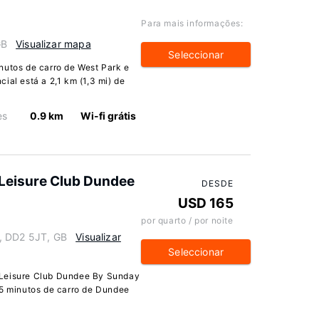
Para mais informações:
GB
Visualizar mapa
Seleccionar
nutos de carro de West Park e
ial está a 2,1 km (1,3 mi) de
es
0.9 km
Wi-fi grátis
Leisure Club Dundee
DESDE
USD 165
por quarto / por noite
, DD2 5JT, GB
Visualizar
Seleccionar
 Leisure Club Dundee By Sunday
 5 minutos de carro de Dundee