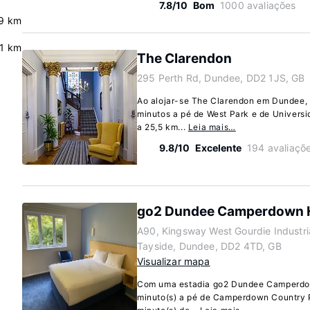
7.8/10
Bom
1000 avaliações
9 km
.1 km
The Clarendon
295 Perth Rd, Dundee, DD2 1JS, GB
Ao alojar-se The Clarendon em Dundee, f
minutos a pé de West Park e de Universi
a 25,5 km...
Leia mais…
9.8/10
Excelente
194 avaliaçõ
go2 Dundee Camperdown 
A90, Kingsway West Gourdie Industria
Tayside, Dundee, DD2 4TD, GB
Visualizar mapa
Com uma estadia go2 Dundee Camperdow
minuto(s) a pé de Camperdown Country 