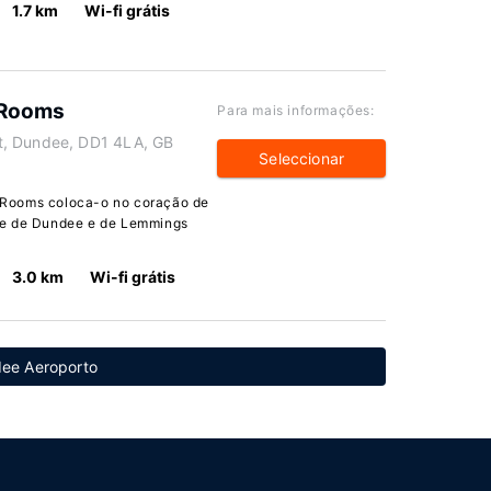
1.7 km
Wi-fi grátis
 Rooms
Para mais informações:
t, Dundee, DD1 4LA, GB
Seleccionar
 Rooms coloca-o no coração de
de de Dundee e de Lemmings
3.0 km
Wi-fi grátis
dee Aeroporto