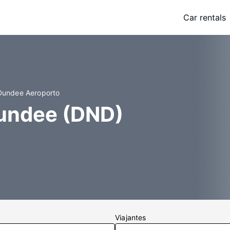
Car rentals
 Dundee Aeroporto
Dundee (DND)
Viajantes