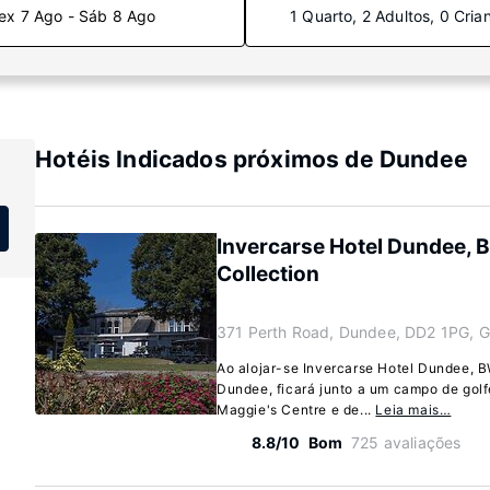
ex 7 Ago - Sáb 8 Ago
1 Quarto, 2 Adultos, 0 Cria
Hotéis Indicados próximos de Dundee
Invercarse Hotel Dundee, 
Collection
371 Perth Road, Dundee, DD2 1PG, 
Ao alojar-se Invercarse Hotel Dundee, 
Dundee, ficará junto a um campo de golf
Maggie's Centre e de...
Leia mais…
8.8/10
Bom
725 avaliações