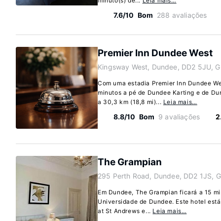
minuto(s) de...
Leia mais…
7.6/10
Bom
288 avaliações
Premier Inn Dundee West
Kingsway West, Dundee, DD2 5JU, 
Com uma estadia Premier Inn Dundee We
minutos a pé de Dundee Karting e de Du
a 30,3 km (18,8 mi)...
Leia mais…
8.8/10
Bom
9 avaliações
2
The Grampian
295 Perth Road, Dundee, DD2 1JS, 
Em Dundee, The Grampian ficará a 15 mi
Universidade de Dundee. Este hotel está
at St Andrews e...
Leia mais…