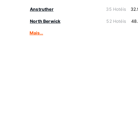
Anstruther
35 Hotéis
32.
North Berwick
52 Hotéis
48
Mais…