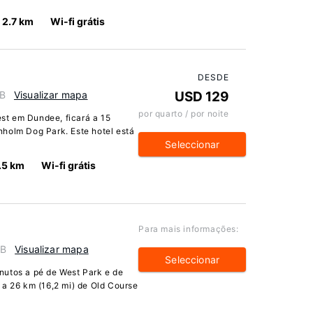
2.7 km
Wi-fi grátis
DESDE
GB
Visualizar mapa
USD 129
por quarto / por noite
st em Dundee, ficará a 15
nholm Dog Park. Este hotel está
Seleccionar
.5 km
Wi-fi grátis
Para mais informações:
GB
Visualizar mapa
Seleccionar
nutos a pé de West Park e de
 a 26 km (16,2 mi) de Old Course