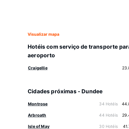
Visualizar mapa
Hotéis com serviço de transporte par
aeroporto
Craigellie
23.
Cidades próximas - Dundee
Montrose
34 Hotéis
44.
Arbroath
44 Hotéis
29.
Isle of May
30 Hotéis
41