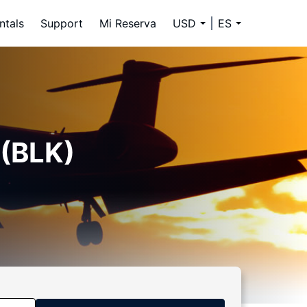
ntals
Support
Mi Reserva
USD
ES
 (BLK)