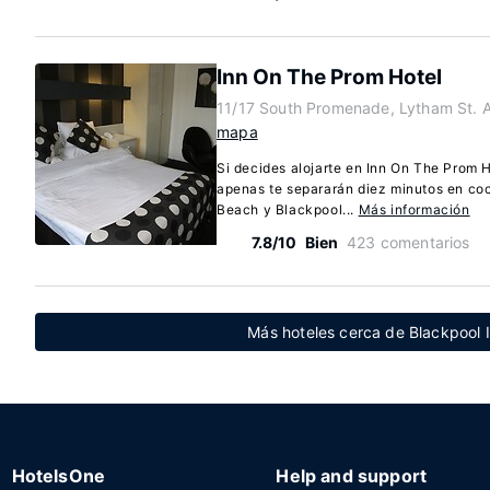
Inn On The Prom Hotel
11/17 South Promenade, Lytham St. 
mapa
Si decides alojarte en Inn On The Prom H
apenas te separarán diez minutos en co
Beach y Blackpool...
Más información
7.8/10
Bien
423 comentarios
Más hoteles cerca de Blackpool I
HotelsOne
Help and support