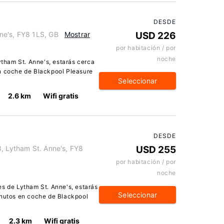
DESDE
ne's, FY8 1LS, GB
Mostrar
USD 226
por habitación / por
noche
Lytham St. Anne's, estarás cerca
n coche de Blackpool Pleasure
Seleccionar
2.6 km
Wifi gratis
DESDE
, Lytham St. Anne's, FY8
USD 255
por habitación / por
noche
es de Lytham St. Anne's, estarás
Seleccionar
inutos en coche de Blackpool
2.3 km
Wifi gratis