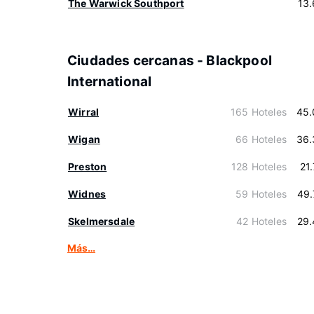
The Warwick Southport
13
Ciudades cercanas - Blackpool
International
Wirral
165 Hoteles
45.
Wigan
66 Hoteles
36.
Preston
128 Hoteles
21
Widnes
59 Hoteles
49.
Skelmersdale
42 Hoteles
29.
Más…