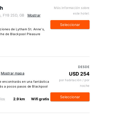
ch
Más información sobre
este hotel:
s, FY8 2SD, GB
Mostrar
Seleccionar
aciones de Lytham St. Anne's,
che de Blackpool Pleasure
DESDE
Mostrar mapa
USD 254
por habitación / por
te encontrarás en una fantástica
noche
rás a pocos pasos de Blackpool
Seleccionar
ios
2.9 km
Wifi gratis