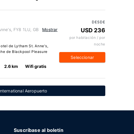
DESDE
Anne's, FY8 1LU, GB
Mostrar
USD 236
por habitación / por
noche
otel de Lytham St. Anne's,
che de Blackpool Pleasure
Seleccionar
2.6 km
Wifi gratis
nternational Aeropuerto
Suscríbase al boletín