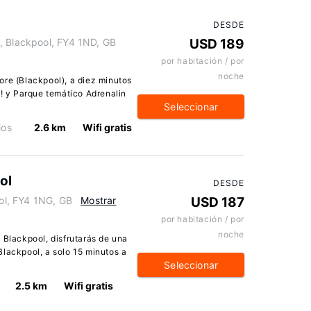
DESDE
, Blackpool, FY4 1ND, GB
USD 189
por habitación / por
noche
ore (Blackpool), a diez minutos
t! y Parque temático Adrenalin
Seleccionar
ios
2.6 km
Wifi gratis
ol
DESDE
l, FY4 1NG, GB
Mostrar
USD 187
por habitación / por
noche
 Blackpool, disfrutarás de una
Blackpool, a solo 15 minutos a
Seleccionar
2.5 km
Wifi gratis