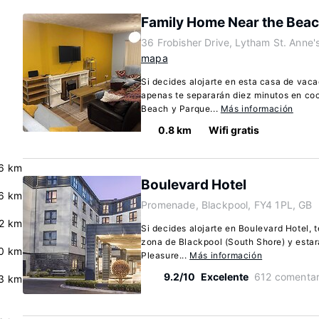
Family Home Near the Bea
36 Frobisher Drive, Lytham St. Anne'
mapa
Si decides alojarte en esta casa de vac
apenas te separarán diez minutos en co
Beach y Parque...
Más información
0.8 km
Wifi gratis
.6 km
Boulevard Hotel
.6 km
Promenade, Blackpool, FY4 1PL, GB
.2 km
Si decides alojarte en Boulevard Hotel, 
zona de Blackpool (South Shore) y esta
0 km
Pleasure...
Más información
9.2/10
Excelente
612 comentar
3 km