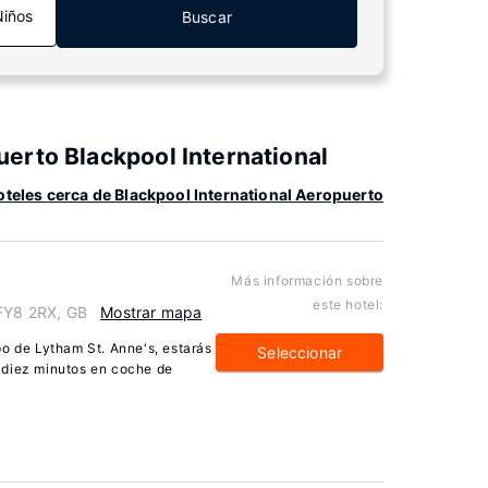
Niños
Buscar
erto Blackpool International
teles cerca de Blackpool International Aeropuerto
Más información sobre
este hotel:
 FY8 2RX, GB
Mostrar mapa
po de Lytham St. Anne's, estarás
Seleccionar
 diez minutos en coche de