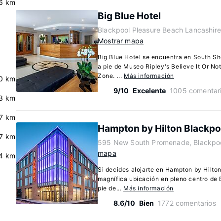
.6 km
Big Blue Hotel
Blackpool Pleasure Beach Lancashire
Mostrar mapa
Big Blue Hotel se encuentra en South Sh
a pie de Museo Ripley's Believe It Or No
Zone. ...
Más información
0 km
9/10
Excelente
1005 comentar
3 km
.7 km
Hampton by Hilton Blackpo
7 km
595 New South Promenade, Blackpoo
mapa
4 km
Si decides alojarte en Hampton by Hilton
magnífica ubicación en pleno centro de 
pie de...
Más información
8.6/10
Bien
1772 comentarios