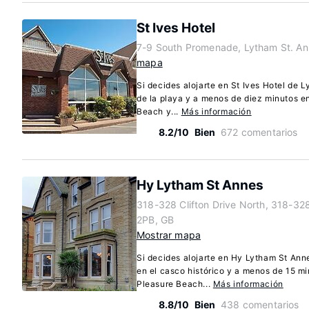
St Ives Hotel
7-9 South Promenade, Lytham St. An
mapa
Si decides alojarte en St Ives Hotel de 
de la playa y a menos de diez minutos e
Beach y...
Más información
8.2/10
Bien
672 comentarios
Hy Lytham St Annes
318-328 Clifton Drive North, 318-328
2PB, GB
Mostrar mapa
Si decides alojarte en Hy Lytham St Ann
en el casco histórico y a menos de 15 m
Pleasure Beach...
Más información
8.8/10
Bien
438 comentarios