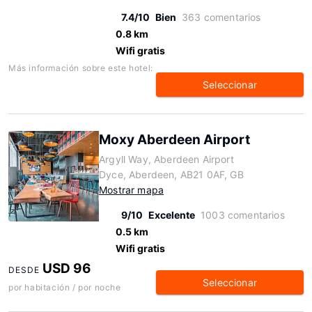
7.4/10
Bien
363 comentarios
0.8 km
Wifi gratis
Más información sobre este hotel:
Seleccionar
Moxy Aberdeen Airport
Argyll Way, Aberdeen Airport
Dyce, Aberdeen, AB21 0AF, GB
Mostrar mapa
9/10
Excelente
1003 comentarios
0.5 km
Wifi gratis
USD 96
DESDE
Seleccionar
por habitación / por noche