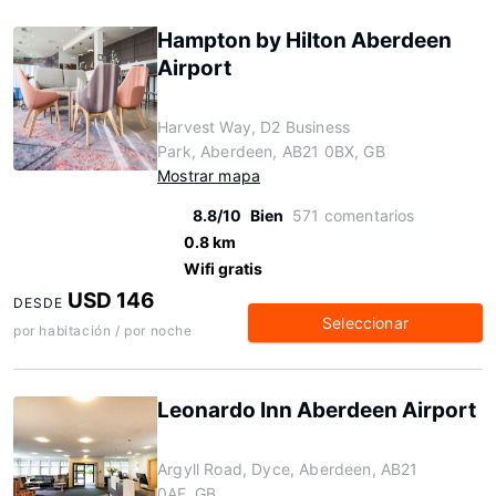
Hampton by Hilton Aberdeen
Airport
Harvest Way, D2 Business
Park, Aberdeen, AB21 0BX, GB
Mostrar mapa
8.8/10
Bien
571 comentarios
0.8 km
Wifi gratis
USD 146
DESDE
Seleccionar
por habitación / por noche
Leonardo Inn Aberdeen Airport
Argyll Road, Dyce, Aberdeen, AB21
0AF, GB