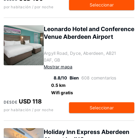
Seleccionar
por habitación / por noche
Leonardo Hotel and Conference
Venue Aberdeen Airport
Argyll Road, Dyce, Aberdeen, AB21
0AF, GB
Mostrar mapa
8.8/10
Bien
608 comentarios
0.5 km
Wifi gratis
USD 118
DESDE
Seleccionar
por habitación / por noche
Holiday Inn Express Aberdeen