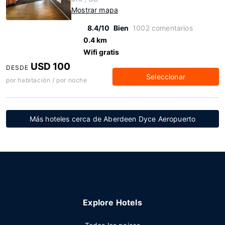
Mostrar mapa
8.4/10
Bien
1002 comentarios
0.4 km
Wifi gratis
USD 100
DESDE
Seleccionar
por habitación / por noche
Más hoteles cerca de Aberdeen Dyce Aeropuerto
Explore Hotels