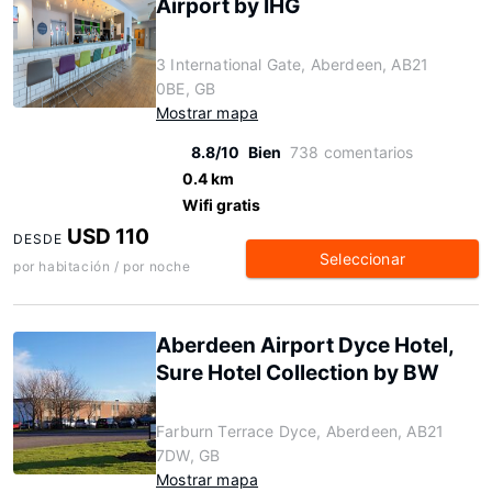
Airport by IHG
3 International Gate, Aberdeen, AB21
0BE, GB
Mostrar mapa
8.8/10
Bien
738 comentarios
0.4 km
Wifi gratis
USD 110
DESDE
Seleccionar
por habitación / por noche
Aberdeen Airport Dyce Hotel,
Sure Hotel Collection by BW
Farburn Terrace Dyce, Aberdeen, AB21
7DW, GB
Mostrar mapa