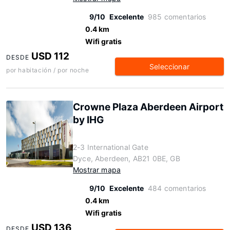
9/10
Excelente
985 comentarios
0.4 km
Wifi gratis
USD 112
DESDE
Seleccionar
por habitación / por noche
Crowne Plaza Aberdeen Airport
by IHG
2-3 International Gate
Dyce, Aberdeen, AB21 0BE, GB
Mostrar mapa
9/10
Excelente
484 comentarios
0.4 km
Wifi gratis
USD 136
DESDE