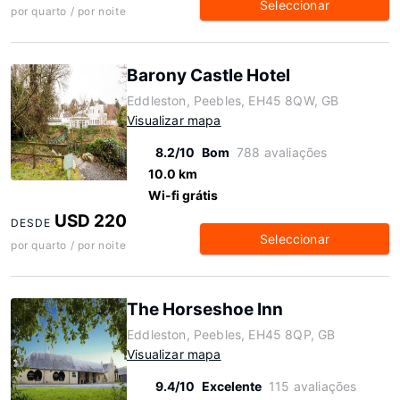
Seleccionar
por quarto / por noite
Barony Castle Hotel
Eddleston, Peebles, EH45 8QW, GB
Visualizar mapa
8.2/10
Bom
788 avaliações
10.0 km
Wi-fi grátis
USD 220
DESDE
Seleccionar
por quarto / por noite
The Horseshoe Inn
Eddleston, Peebles, EH45 8QP, GB
Visualizar mapa
9.4/10
Excelente
115 avaliações