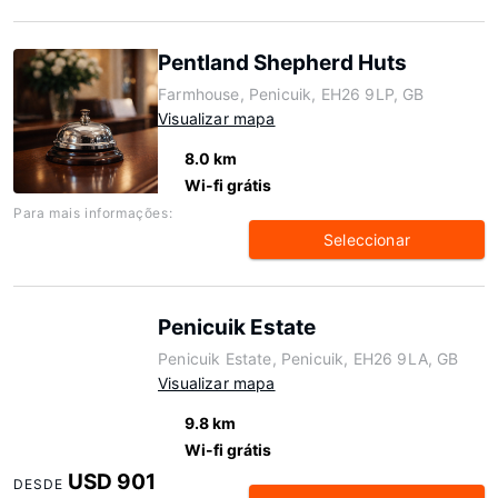
Pentland Shepherd Huts
Farmhouse, Penicuik, EH26 9LP, GB
Visualizar mapa
8.0 km
Wi-fi grátis
Para mais informações:
Seleccionar
Penicuik Estate
Penicuik Estate, Penicuik, EH26 9LA, GB
Visualizar mapa
9.8 km
Wi-fi grátis
USD 901
DESDE