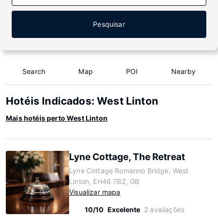
Pesquisar
Search
Map
POI
Nearby
Hotéis Indicados: West Linton
Mais hotéis perto West Linton
Lyne Cottage, The Retreat
Lyne Cottage Romanno Bridge, West
Linton, EH46 7BZ, GB
Visualizar mapa
10/10
Excelente
2 avaliações