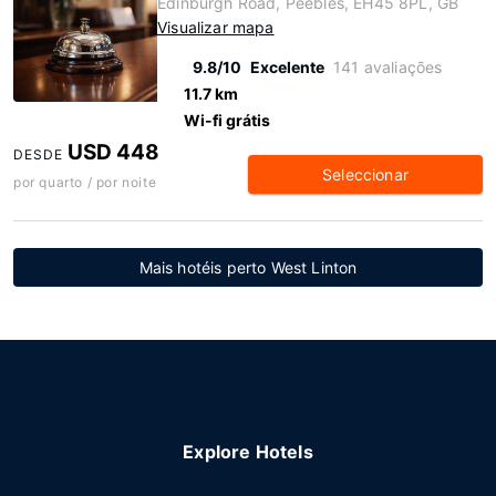
Edinburgh Road, Peebles, EH45 8PL, GB
Visualizar mapa
9.8/10
Excelente
141 avaliações
11.7 km
Wi-fi grátis
USD 448
DESDE
Seleccionar
por quarto / por noite
Mais hotéis perto West Linton
Explore Hotels