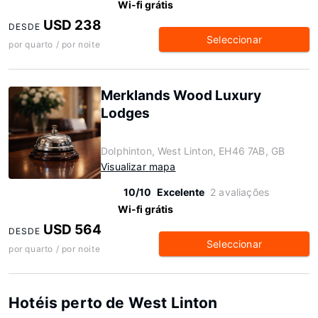
Wi-fi grátis
USD 238
DESDE
Seleccionar
por quarto / por noite
Merklands Wood Luxury
Lodges
Dolphinton, West Linton, EH46 7AB, GB
Visualizar mapa
10/10
Excelente
2 avaliações
Wi-fi grátis
USD 564
DESDE
Seleccionar
por quarto / por noite
Hotéis perto de West Linton