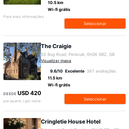
10.5 km
Wi-fi grátis
Para mais informações:
Seleccionar
The Craigie
50 Bog Road, Penicuik, EH26 9BZ, GB
Visualizar mapa
9.6/10
Excelente
367 avaliações
11.5 km
Wi-fi grátis
USD 420
DESDE
Seleccionar
por quarto / por noite
Cringletie House Hotel