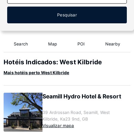
Pesquisar
Search
Map
POI
Nearby
Hotéis Indicados: West Kilbride
Mais hotéis perto West Kilbride
Seamill Hydro Hotel & Resort
39 Ardrossan Road, Seamill, West
Kilbride, Ka23 9nd, GB
Visualizar mapa