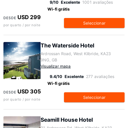
9/10
Excelente
1001 avaliações
Wi-fi grátis
USD 299
DESDE
Seleccionar
por quarto / por noite
The Waterside Hotel
Ardrossan Road, West Kilbride, KA23
9NG, GB
Visualizar mapa
9.4/10
Excelente
277 avaliações
Wi-fi grátis
USD 305
DESDE
Seleccionar
por quarto / por noite
Seamill House Hotel
31 Ardrossan Rd, West Kilbride, KA23