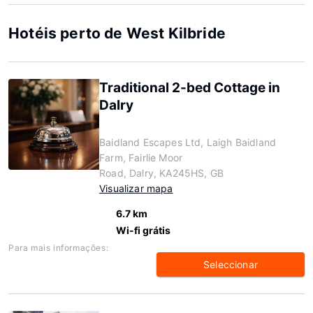
Hotéis perto de West Kilbride
Traditional 2-bed Cottage in
Dalry
Baidland Escapes Ltd, Laigh Baidland
Farm, Fairlie Moor
Road, Dalry, KA245HS, GB
Visualizar mapa
6.7 km
Wi-fi grátis
Para mais informações:
Seleccionar