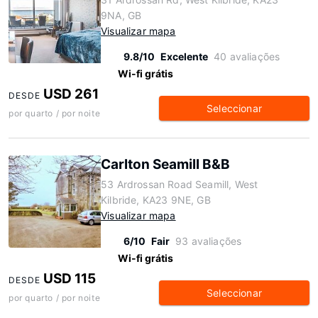
9NA, GB
Visualizar mapa
9.8/10
Excelente
40 avaliações
Wi-fi grátis
USD 261
DESDE
Seleccionar
por quarto / por noite
Carlton Seamill B&B
53 Ardrossan Road Seamill, West
Kilbride, KA23 9NE, GB
Visualizar mapa
6/10
Fair
93 avaliações
Wi-fi grátis
USD 115
DESDE
Seleccionar
por quarto / por noite