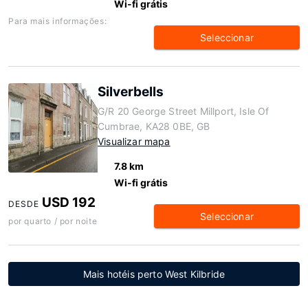
Wi-fi grátis
Para mais informações:
Seleccionar
Silverbells
G/R 20 George Street Millport, Isle Of
Cumbrae, KA28 0BE, GB
Visualizar mapa
7.8 km
Wi-fi grátis
USD 192
DESDE
Seleccionar
por quarto / por noite
Mais hotéis perto West Kilbride