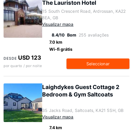
The Lauriston Hotel
15 South Crescent Road, Ardrossan, KA22
8EA, GB
Visualizar mapa
8.4/10
Bom
255 avaliações
7.0 km
Wi-fi grátis
USD 123
DESDE
Seleccionar
por quarto / por noite
Laighdykes Guest Cottage 2
Bedroom & Gym Saltcoats
35 Jacks Road, Saltcoats, KA21 5SH, GB
Visualizar mapa
7.4 km