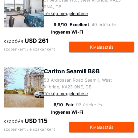
9NA, GB
Térkép megjelenítése
9.8/10
Excellent
40 értékelés
Ingyenes Wi-Fi
USD 261
KEZDŐÁR
Kiválasztás
szobánként / éjszakánként
Carlton Seamill B&B
53 Ardrossan Road Seamill, West
Kilbride, KA23 9NE, GB
Térkép megjelenítése
6/10
Fair
93 értékelés
Ingyenes Wi-Fi
USD 115
KEZDŐÁR
Kiválasztás
szobánként / éjszakánként