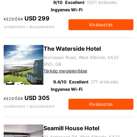
9/10
Excellent
1001 értékelés
Ingyenes Wi-Fi
USD 299
KEZDŐÁR
Kiválasztás
szobánként / éjszakánként
The Waterside Hotel
Ardrossan Road, West Kilbride, KA23
9NG, GB
Térkép megjelenítése
9.4/10
Excellent
277 értékelés
Ingyenes Wi-Fi
USD 305
KEZDŐÁR
Kiválasztás
szobánként / éjszakánként
Seamill House Hotel
31 Ardrossan Rd, West Kilbride, KA23