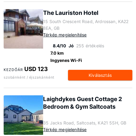
The Lauriston Hotel
15 South Crescent Road, Ardrossan, KA22
8EA, GB
Térkép megjelenítése
8.4/10
Jó
255 értékelés
7.0 km
Ingyenes Wi-Fi
USD 123
KEZDŐÁR
Kiválasztás
szobánként / éjszakánként
Laighdykes Guest Cottage 2
Bedroom & Gym Saltcoats
35 Jacks Road, Saltcoats, KA21 5SH, GB
Térkép megjelenítése