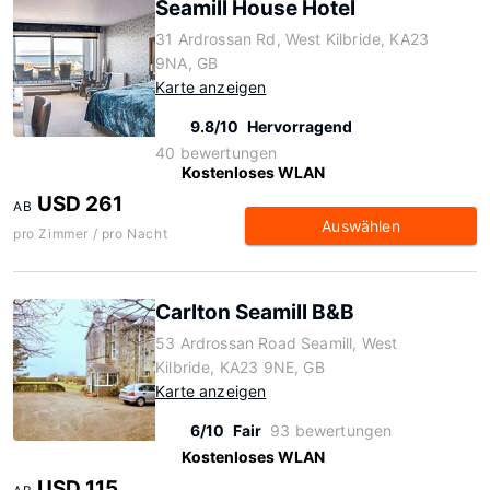
Seamill House Hotel
31 Ardrossan Rd, West Kilbride, KA23
9NA, GB
Karte anzeigen
9.8/10
Hervorragend
40 bewertungen
Kostenloses WLAN
USD 261
AB
Auswählen
pro Zimmer / pro Nacht
Carlton Seamill B&B
53 Ardrossan Road Seamill, West
Kilbride, KA23 9NE, GB
Karte anzeigen
6/10
Fair
93 bewertungen
Kostenloses WLAN
USD 115