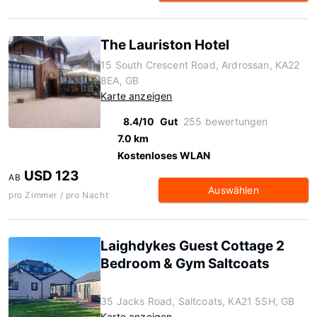
The Lauriston Hotel
15 South Crescent Road, Ardrossan, KA22
8EA, GB
Karte anzeigen
8.4/10
Gut
255 bewertungen
7.0 km
Kostenloses WLAN
USD 123
AB
Auswählen
pro Zimmer / pro Nacht
Laighdykes Guest Cottage 2
Bedroom & Gym Saltcoats
35 Jacks Road, Saltcoats, KA21 5SH, GB
Karte anzeigen