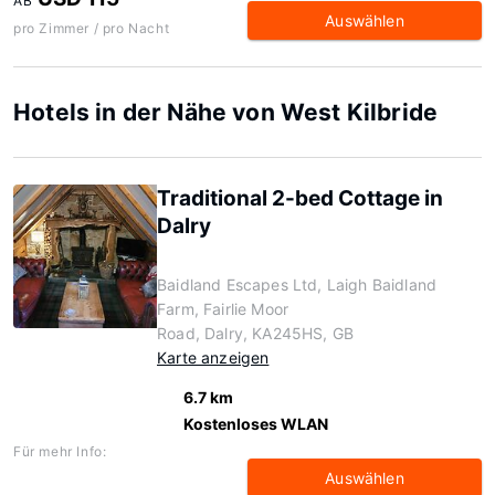
AB
Auswählen
pro Zimmer / pro Nacht
Hotels in der Nähe von West Kilbride
Traditional 2-bed Cottage in
Dalry
Baidland Escapes Ltd, Laigh Baidland
Farm, Fairlie Moor
Road, Dalry, KA245HS, GB
Karte anzeigen
6.7 km
Kostenloses WLAN
Für mehr Info:
Auswählen