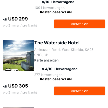
9/10
Hervorragend
1001 bewertungen
Kostenloses WLAN
USD 299
AB
Auswählen
pro Zimmer / pro Nacht
The Waterside Hotel
Ardrossan Road, West Kilbride, KA23
9NG, GB
Karte anzeigen
9.4/10
Hervorragend
277 bewertungen
Kostenloses WLAN
USD 305
AB
Auswählen
pro Zimmer / pro Nacht