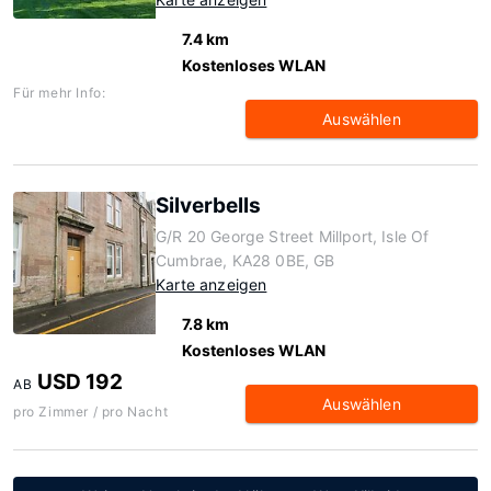
7.4 km
Kostenloses WLAN
Für mehr Info:
Auswählen
Silverbells
G/R 20 George Street Millport, Isle Of
Cumbrae, KA28 0BE, GB
Karte anzeigen
7.8 km
Kostenloses WLAN
USD 192
AB
Auswählen
pro Zimmer / pro Nacht