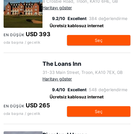
8 Crosbie Road, Troon, KA10 6HE, GB
Haritayı göster
9.2/10
Excellent
384 değerlendirme
Ücretsiz kablosuz internet
USD 393
EN DÜŞÜK
Seç
oda başına / gecelik
The Loans Inn
31-33 Main Street, Troon, KA10 7EX, GB
Haritayı göster
9.4/10
Excellent
548 değerlendirme
Ücretsiz kablosuz internet
USD 265
EN DÜŞÜK
Seç
oda başına / gecelik