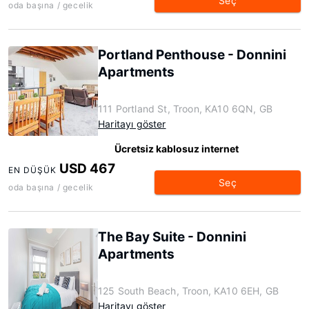
Seç
oda başına / gecelik
Portland Penthouse - Donnini
Apartments
111 Portland St, Troon, KA10 6QN, GB
Haritayı göster
Ücretsiz kablosuz internet
USD 467
EN DÜŞÜK
Seç
oda başına / gecelik
The Bay Suite - Donnini
Apartments
125 South Beach, Troon, KA10 6EH, GB
Haritayı göster