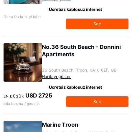
Ücretsiz kablosuz internet
Daha fazla bilgi için:
Seç
No.36 South Beach - Donnini
Apartments
36 South Beach, Troon, KA10 6EF, GB
Haritayı göster
Ücretsiz kablosuz internet
USD 2725
EN DÜŞÜK
Seç
oda başına / gecelik
Marine Troon