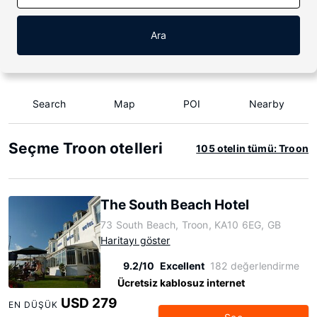
Ara
Search
Map
POI
Nearby
Seçme Troon otelleri
105 otelin tümü: Troon
The South Beach Hotel
73 South Beach, Troon, KA10 6EG, GB
Haritayı göster
9.2/10
Excellent
182 değerlendirme
Ücretsiz kablosuz internet
USD 279
EN DÜŞÜK