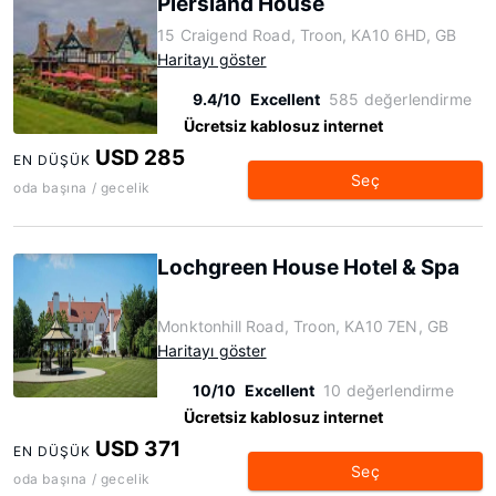
Piersland House
15 Craigend Road, Troon, KA10 6HD, GB
Haritayı göster
9.4/10
Excellent
585 değerlendirme
Ücretsiz kablosuz internet
USD 285
EN DÜŞÜK
Seç
oda başına / gecelik
Lochgreen House Hotel & Spa
Monktonhill Road, Troon, KA10 7EN, GB
Haritayı göster
10/10
Excellent
10 değerlendirme
Ücretsiz kablosuz internet
USD 371
EN DÜŞÜK
Seç
oda başına / gecelik