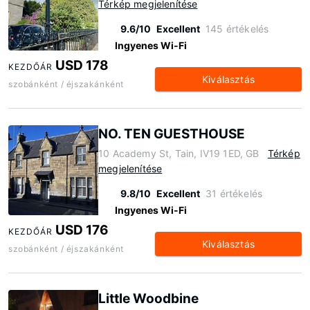
Térkép megjelenítése
9.6/10
Excellent
145 értékelés
Ingyenes Wi-Fi
USD 178
KEZDŐÁR
Kiválasztás
szobánként / éjszakánként
NO. TEN GUESTHOUSE
10 Academy St, Tain, IV19 1ED, GB
Térkép
megjelenítése
9.8/10
Excellent
31 értékelés
Ingyenes Wi-Fi
USD 176
KEZDŐÁR
Kiválasztás
szobánként / éjszakánként
Little Woodbine