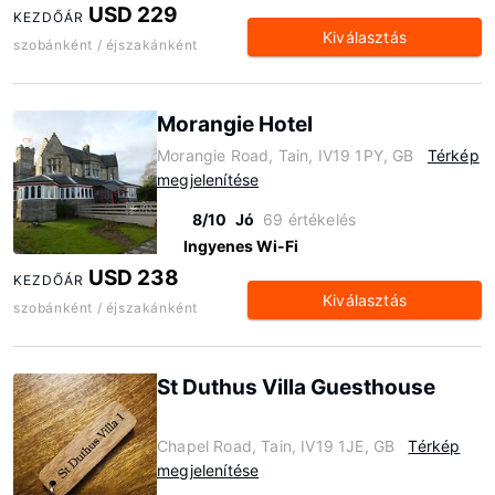
USD 229
KEZDŐÁR
Kiválasztás
szobánként / éjszakánként
Morangie Hotel
Morangie Road, Tain, IV19 1PY, GB
Térkép
megjelenítése
8/10
Jó
69 értékelés
Ingyenes Wi-Fi
USD 238
KEZDŐÁR
Kiválasztás
szobánként / éjszakánként
St Duthus Villa Guesthouse
Chapel Road, Tain, IV19 1JE, GB
Térkép
megjelenítése