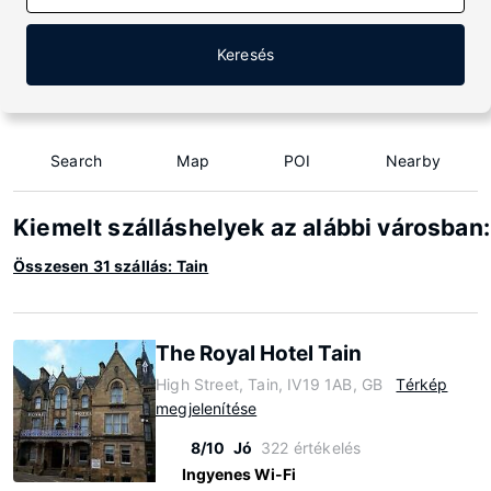
Keresés
Search
Map
POI
Nearby
Kiemelt szálláshelyek az alábbi városban:
Összesen 31 szállás: Tain
The Royal Hotel Tain
High Street, Tain, IV19 1AB, GB
Térkép
megjelenítése
8/10
Jó
322 értékelés
Ingyenes Wi-Fi