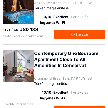
Ankerville Street, Tain, IV19 1BL, GB
Térkép megjelenítése
10/10
Excellent
1 értékelés
Ingyenes Wi-Fi
USD 188
KEZDŐÁR
Kiválasztás
szobánként / éjszakánként
Contemporary One Bedroom
Apartment Close To All
Amenities In Conservat
Crammond Brae, Tain, IV19 1JG, GB
Térkép megjelenítése
10/10
Excellent
1 értékelés
Ingyenes Wi-Fi
További információk: