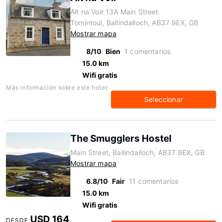
Alt na Voir 13A Main Street
Tomintoul, Ballindalloch, AB37 9EX, GB
Mostrar mapa
8/10
Bien
1 comentarios
15.0 km
Wifi gratis
Más información sobre este hotel:
Seleccionar
The Smugglers Hostel
Main Street, Ballindalloch, AB37 9EX, GB
Mostrar mapa
6.8/10
Fair
11 comentarios
15.0 km
Wifi gratis
USD 164
DESDE