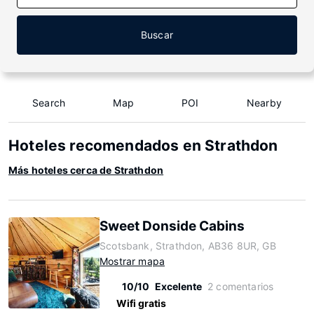
Buscar
Search
Map
POI
Nearby
Hoteles recomendados en Strathdon
Más hoteles cerca de Strathdon
Sweet Donside Cabins
Scotsbank, Strathdon, AB36 8UR, GB
Mostrar mapa
10/10
Excelente
2 comentarios
Wifi gratis