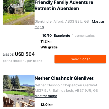
Friendly Family Adventure
Retreat in Aberdeen
Glenkindie, Alford, AB33 8SU, GB
Mostrar
mapa
10/10
Excelente
1 comentarios
11.2 km
Wifi gratis
USD 504
DESDE
Seleccionar
por habitación / por noche
Nether Clashnoir Glenlivet
Nether Clashnoir Chapeltown Glenlivet
AB37 9JR, Ballindalloch, AB37 9JR, GB
Mostrar mapa
12.0 km