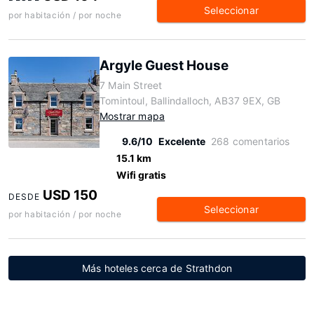
Seleccionar
por habitación / por noche
Argyle Guest House
7 Main Street
Tomintoul, Ballindalloch, AB37 9EX, GB
Mostrar mapa
9.6/10
Excelente
268 comentarios
15.1 km
Wifi gratis
USD 150
DESDE
Seleccionar
por habitación / por noche
Más hoteles cerca de Strathdon