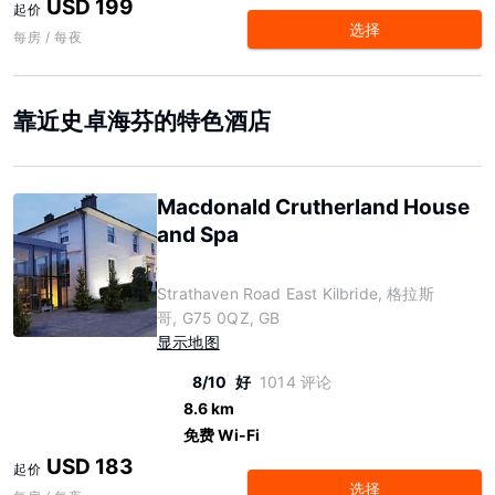
USD 199
起价
选择
每房 / 每夜
靠近史卓海芬的特色酒店
Macdonald Crutherland House
and Spa
Strathaven Road East Kilbride, 格拉斯
哥, G75 0QZ, GB
显示地图
8/10
好
1014 评论
8.6 km
免费 Wi-Fi
USD 183
起价
选择