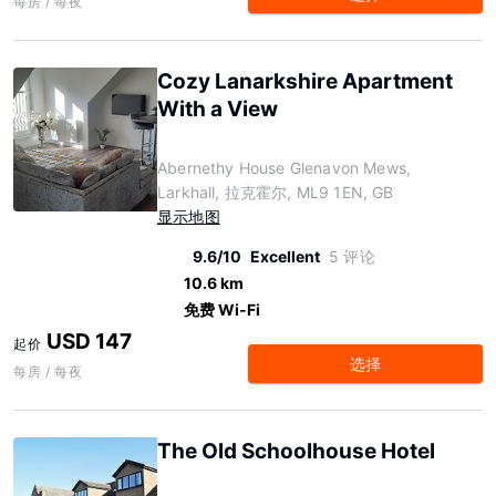
每房 / 每夜
Cozy Lanarkshire Apartment
With a View
Abernethy House Glenavon Mews,
Larkhall, 拉克霍尔, ML9 1EN, GB
显示地图
9.6/10
Excellent
5 评论
10.6 km
免费 Wi-Fi
USD 147
起价
选择
每房 / 每夜
The Old Schoolhouse Hotel