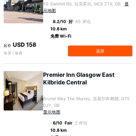
59 Swinhill Rd, 拉克霍尔, ML9 2TX, GB
显
示地图
8.2/10
好
85 评论
10.8 km
免费 Wi-Fi
USD 158
起价
选择
每房 / 每夜
Premier Inn Glasgow East
Kilbride Central
Brunel Way The Murray, 东基尔布赖德, G75
0JY, GB
显示地图
6/10
Fair
2 评论
10.8 km