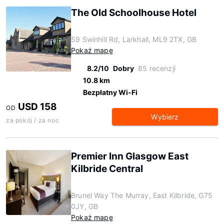
The Old Schoolhouse Hotel
59 Swinhill Rd, Larkhall, ML9 2TX, GB
Pokaż mapę
8.2/10
Dobry
85 recenzji
10.8 km
Bezpłatny Wi-Fi
USD 158
OD
Wybierz
za pokój / za noc
Premier Inn Glasgow East
Kilbride Central
Brunel Way The Murray, East Kilbride, G75
0JY, GB
Pokaż mapę