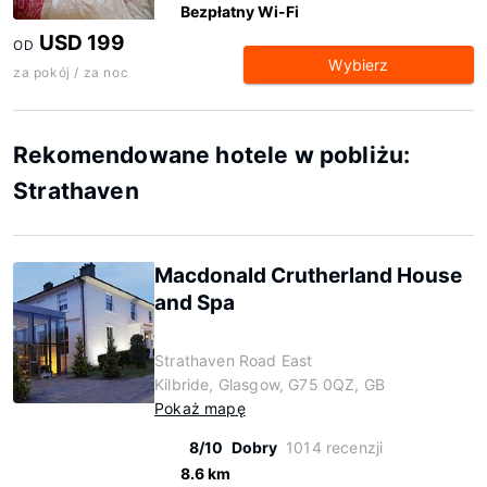
Bezpłatny Wi-Fi
USD 199
OD
Wybierz
za pokój / za noc
Rekomendowane hotele w pobliżu:
Strathaven
Macdonald Crutherland House
and Spa
Strathaven Road East
Kilbride, Glasgow, G75 0QZ, GB
Pokaż mapę
8/10
Dobry
1014 recenzji
8.6 km