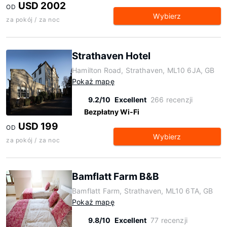
USD 2002
OD
Wybierz
za pokój / za noc
Strathaven Hotel
Hamilton Road, Strathaven, ML10 6JA, GB
Pokaż mapę
9.2/10
Excellent
266 recenzji
Bezpłatny Wi-Fi
USD 199
OD
Wybierz
za pokój / za noc
Bamflatt Farm B&B
Bamflatt Farm, Strathaven, ML10 6TA, GB
Pokaż mapę
9.8/10
Excellent
77 recenzji