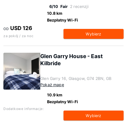
6/10
Fair
2 recenzji
10.8 km
Bezpłatny Wi-Fi
USD 126
OD
Wybierz
za pokój / za noc
Glen Garry House - East
Kilbride
Glen Garry 16, Glasgow, G74 2BN, GB
Pokaż mapę
10.9 km
Bezpłatny Wi-Fi
Dodatkowe informacje:
Wybierz