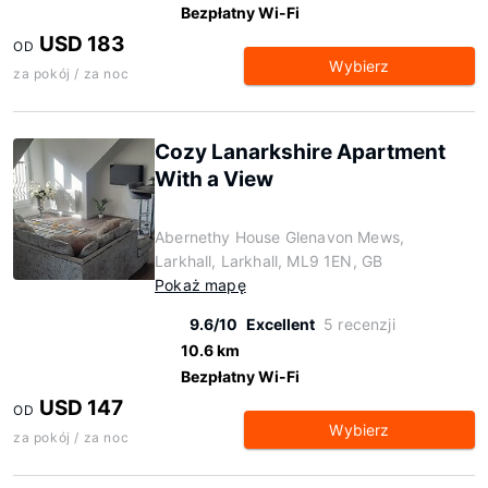
Bezpłatny Wi-Fi
USD 183
OD
Wybierz
za pokój / za noc
Cozy Lanarkshire Apartment
With a View
Abernethy House Glenavon Mews,
Larkhall, Larkhall, ML9 1EN, GB
Pokaż mapę
9.6/10
Excellent
5 recenzji
10.6 km
Bezpłatny Wi-Fi
USD 147
OD
Wybierz
za pokój / za noc