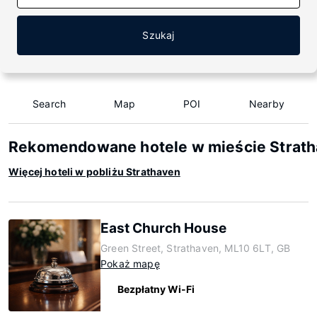
Szukaj
Search
Map
POI
Nearby
Rekomendowane hotele w mieście Strat
Więcej hoteli w pobliżu Strathaven
East Church House
Green Street, Strathaven, ML10 6LT, GB
Pokaż mapę
Bezpłatny Wi-Fi