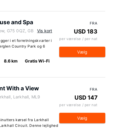
use and Spa
FRA
gow, G75 0QZ, GB
Vis kort
USD 183
per værelse / per nat
er i et forretningskvarter i
derglen Country Park og 6
Vælg
8.6 km
Gratis Wi-Fi
t With a View
FRA
hall, Larkhall, ML9
USD 147
per værelse / per nat
Vælg
minutters kørsel fra Larkhall
Larkhall Circuit. Denne lejlighed