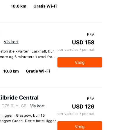
10.6 km
Gratis Wi-Fi
l
FRA
B
Vis kort
USD 158
per værelse / per nat
storiske kvarter i Larkhall, kun
ntre og 6 minutters kørsel fra...
Vælg
10.8 km
Gratis Wi-Fi
ilbride Central
FRA
e, G75 0JY, GB
Vis kort
USD 126
per værelse / per nat
l ligger i Glasgow, kun 15
asgow Green. Dette hotel ligger
Vælg