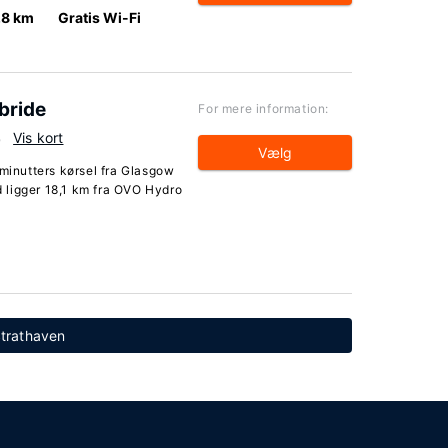
.8 km
Gratis Wi-Fi
bride
For mere information:
B
Vis kort
Vælg
 minutters kørsel fra Glasgow
 ligger 18,1 km fra OVO Hydro
Strathaven