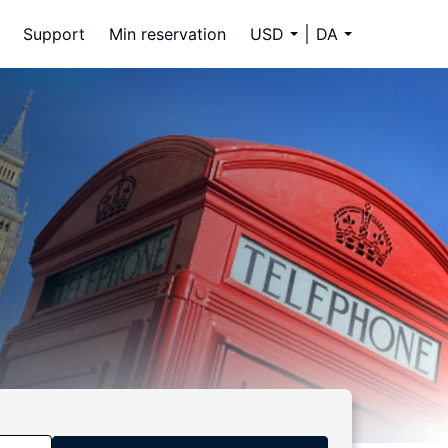
Support
Min reservation
USD
DA