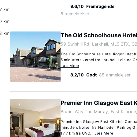
9.6/10
Fremragende
7 km
5 anmeldelser
0 km
8 km
The Old Schoolhouse Hote
59 Swinhill Rd, Larkhall, ML9 2TX, G
The Old Schoolhouse Hotel ligger i det hi
5 minutters kørsel fra Larkhall Leisure Ce
Læs Mere
8.2/10
Godt
85 anmeldelser
Premier Inn Glasgow East K
Brunel Way The Murray, East Kilbrid
Premier Inn Glasgow East Kilbride Centra
minutters kørsel fra Hampden Park og Gl
17,7 km fra OVO...
Læs Mere