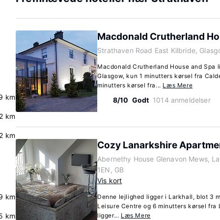
Macdonald Crutherland Ho
Strathaven Road East Kilbride, Glas
Macdonald Crutherland House and Spa ligg
Glasgow, kun 1 minutters kørsel fra Cal
minutters kørsel fra...
Læs Mere
9 km
8/10
Godt
1014 anmeldelser
2 km
2 km
Cozy Lanarkshire Apartmen
Abernethy House Glenavon Mews, Lark
1EN, GB
Vis kort
.9 km
Denne lejlighed ligger i Larkhall, blot 3 
Leisure Centre og 6 minutters kørsel fra 
5 km
ligger...
Læs Mere