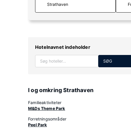
F
Hotelnavnet indeholder
SØG
I og omkring Strathaven
Familieaktiviteter
M&Ds Theme Park
Forretningsområder
Peel Park