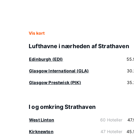
Vis kort
Lufthavne i nærheden af Strathaven
Edinburgh (EDI)
55.
Glasgow International (GLA)
30.
Glasgow Prestwick (PIK)
35.
I og omkring Strathaven
West Linton
60 Hoteller
47
Kirknewton
47 Hoteller
45.