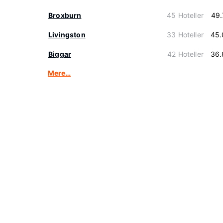
Broxburn
45 Hoteller
49.
Livingston
33 Hoteller
45.
Biggar
42 Hoteller
36.
Mere…