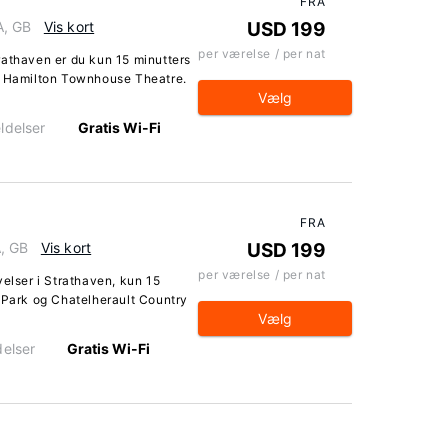
FRA
A, GB
Vis kort
USD 199
per værelse / per nat
rathaven er du kun 15 minutters
og Hamilton Townhouse Theatre.
Vælg
ldelser
Gratis Wi-Fi
FRA
A, GB
Vis kort
USD 199
per værelse / per nat
velser i Strathaven, kun 15
y Park og Chatelherault Country
Vælg
elser
Gratis Wi-Fi