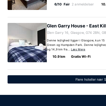
6/10
Fair
2 anmeldelser
10
Glen Garry House - East Kil
Glen Garry 16, Glasgow, G74 2BN, G
Denne lejlighed ligger i Glasgow, kun 15
Green og Hampden Park. Denne lejlighed
og 14,9 km fra...
Læs Mere
10.9 km
Gratis Wi-Fi
Flere hoteller nær 