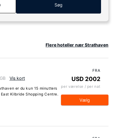
n
Søg
Flere hoteller nær Strathaven
FRA
 GB
Vis kort
USD 2002
per værelse / per nat
athaven er du kun 15 minutters
 East Kilbride Shopping Centre.
Vælg