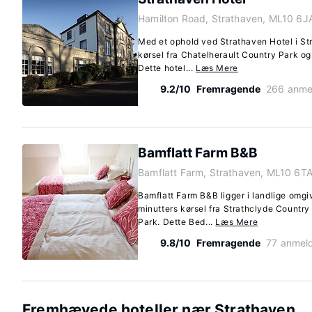
Hamilton Road, Strathaven, ML10 6J
Med et ophold ved Strathaven Hotel i St
kørsel fra Chatelherault Country Park 
Dette hotel...
Læs Mere
9.2/10
Fremragende
266 anme
Bamflatt Farm B&B
Bamflatt Farm, Strathaven, ML10 6T
Bamflatt Farm B&B ligger i landlige omgi
minutters kørsel fra Strathclyde Countr
Park. Dette Bed...
Læs Mere
9.8/10
Fremragende
77 anmeld
Fremhævede hoteller nær Strathaven