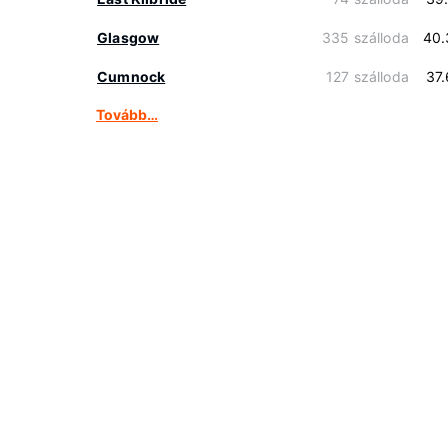
Glasgow
335 szálloda
40.
Cumnock
127 szálloda
37
Tovább…