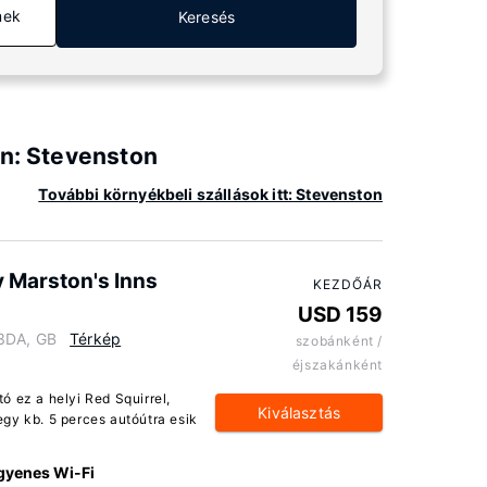
mek
Keresés
an: Stevenston
További környékbeli szállások itt: Stevenston
y Marston's Inns
KEZDŐÁR
USD 159
 3DA, GB
Térkép
szobánként /
éjszakánként
ó ez a helyi Red Squirrel,
Kiválasztás
gy kb. 5 perces autóútra esik
gyenes Wi-Fi