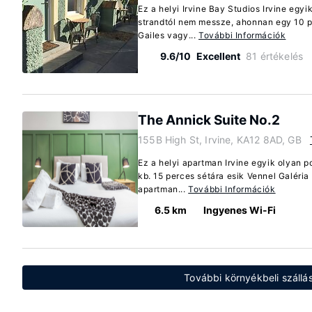
Ez a helyi Irvine Bay Studios Irvine egyi
strandtól nem messze, ahonnan egy 10 p
Gailes vagy...
További Információk
9.6/10
Excellent
81 értékelés
The Annick Suite No.2
155B High St, Irvine, KA12 8AD, GB
Ez a helyi apartman Irvine egyik olyan p
kb. 15 perces sétára esik Vennel Galéria
apartman...
További Információk
6.5 km
Ingyenes Wi-Fi
További környékbeli szállás