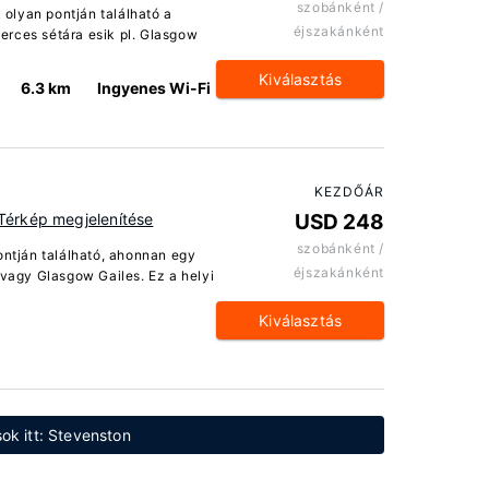
szobánként /
k olyan pontján található a
éjszakánként
erces sétára esik pl. Glasgow
Kiválasztás
6.3 km
Ingyenes Wi-Fi
KEZDŐÁR
Térkép megjelenítése
USD 248
szobánként /
ontján található, ahonnan egy
éjszakánként
 vagy Glasgow Gailes. Ez a helyi
Kiválasztás
ok itt: Stevenston