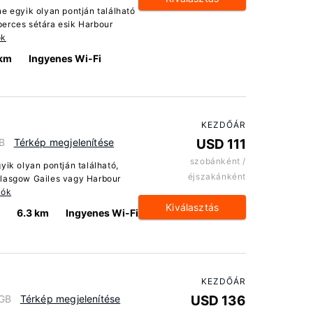
e egyik olyan pontján található
perces sétára esik Harbour
ók
 km
Ingyenes Wi-Fi
KEZDŐÁR
GB
Térkép megjelenítése
USD 111
szobánként /
yik olyan pontján található,
éjszakánként
Glasgow Gailes vagy Harbour
iók
Kiválasztás
6.3 km
Ingyenes Wi-Fi
KEZDŐÁR
 GB
Térkép megjelenítése
USD 136