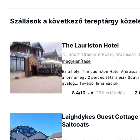
Szállások a következő tereptárgy köze
The Lauriston Hotel
15 South Crescent Road, Ardrossan,
megjelenítése
Ez a helyi The Lauriston Hotel Ardrossan
ahonnan egy 2 perces sétára esik South B
gyalog...
További Információk
8.4/10
Jó
255 értékelés
2.
Laighdykes Guest Cottage
Saltcoats