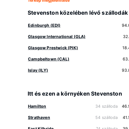
Térkép megjelenítése
Stevenston közelében lévő szállodák
Edinburgh (EDI)
94.
Glasgow International (GLA)
32
Glasgow Prestwick (PIK)
18
Campbeltown (CAL)
63
Islay (ILY)
93.
Itt és ezen a környéken Stevenston
Hamilton
34 szálloda
46.
Strathaven
54 szálloda
41
East Kilbride
74 szálloda
39