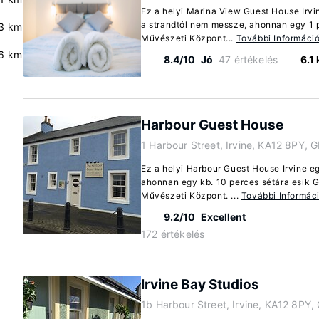
Ez a helyi Marina View Guest House Irvin
a strandtól nem messze, ahonnan egy 1 
3 km
Művészeti Központ...
További Informáci
.6 km
8.4/10
Jó
47 értékelés
6.1
Harbour Guest House
1 Harbour Street, Irvine, KA12 8PY, 
Ez a helyi Harbour Guest House Irvine eg
ahonnan egy kb. 10 perces sétára esik 
Művészeti Központ. ...
További Informác
9.2/10
Excellent
172 értékelés
Irvine Bay Studios
1b Harbour Street, Irvine, KA12 8PY,