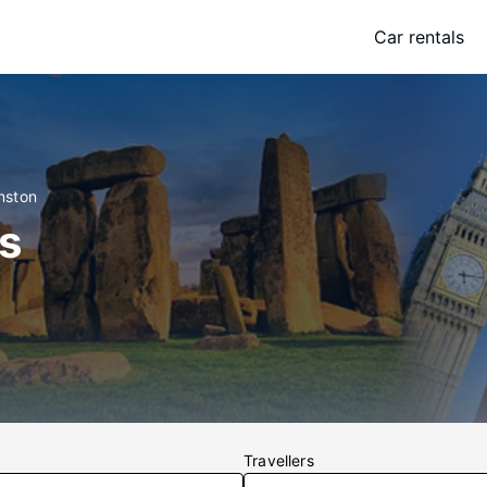
Car rentals
enston
s
Travellers