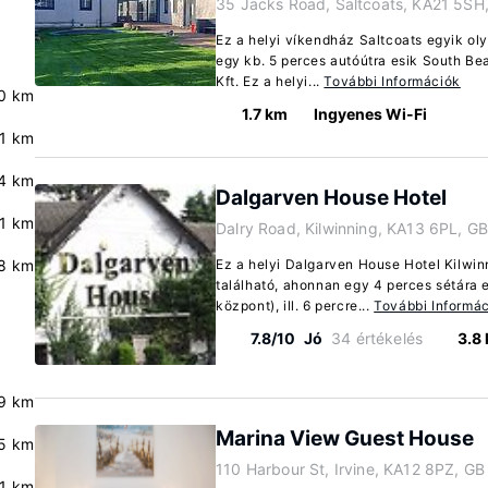
35 Jacks Road, Saltcoats, KA21 5SH
Ez a helyi víkendház Saltcoats egyik ol
egy kb. 5 perces autóútra esik South B
Kft. Ez a helyi...
További Információk
0 km
1.7 km
Ingyenes Wi-Fi
.1 km
.4 km
Dalgarven House Hotel
.1 km
Dalry Road, Kilwinning, KA13 6PL, G
8 km
Ez a helyi Dalgarven House Hotel Kilwin
található, ahonnan egy 4 perces sétára e
központ), ill. 6 percre...
További Informá
7.8/10
Jó
34 értékelés
3.8
9 km
Marina View Guest House
.5 km
110 Harbour St, Irvine, KA12 8PZ, GB
.1 km