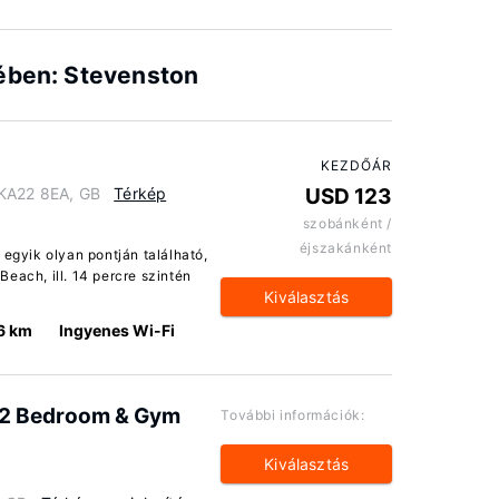
lében: Stevenston
KEZDŐÁR
 KA22 8EA, GB
Térkép
USD 123
szobánként /
éjszakánként
 egyik olyan pontján található,
each, ill. 14 percre szintén
Kiválasztás
6 km
Ingyenes Wi-Fi
 2 Bedroom & Gym
További információk:
Kiválasztás