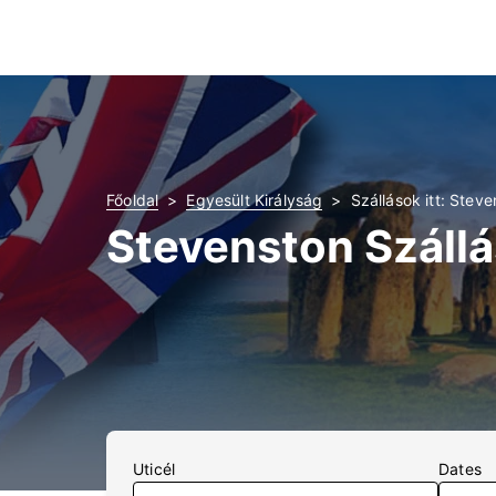
Főoldal
Egyesült Királyság
Szállások itt: Stev
Stevenston Szállá
Uticél
Dates