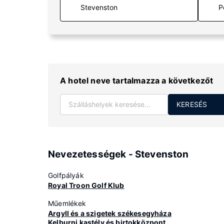
P
A hotel neve tartalmazza a következőt
KERESÉS
Nevezetességek - Stevenston
Golfpályák
Royal Troon Golf Klub
Műemlékek
Argyll és a szigetek székesegyháza
Kelburni kastély és birtokközpont