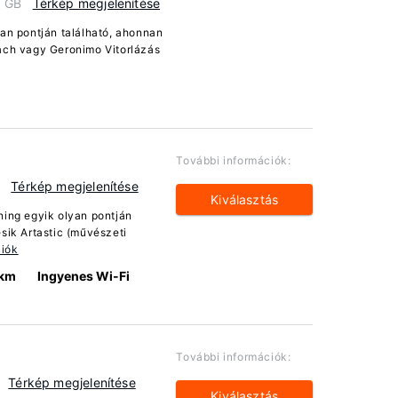
, GB
Térkép megjelenítése
yan pontján található, ahonnan
each vagy Geronimo Vitorlázás
További információk:
B
Térkép megjelenítése
Kiválasztás
ning egyik olyan pontján
sik Artastic (művészeti
ciók
 km
Ingyenes Wi-Fi
További információk:
Térkép megjelenítése
Kiválasztás