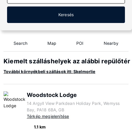
Keresés
Search
Map
POI
Nearby
Kiemelt szálláshelyek az alábbi repülőtér
További környékbeli szállások itt: Skelmorlie
Woodstock Lodge
14 Argyll View Parkdean Holiday Park, Wemyss
Bay, PA18 6BA, GB
Térkép megjelenítése
1.1 km