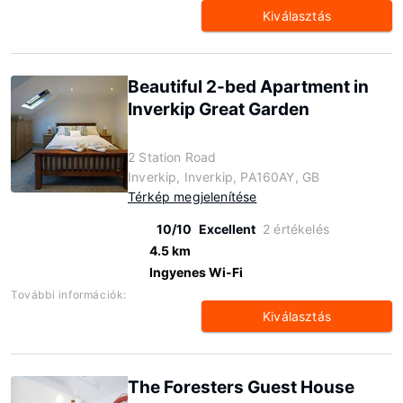
Kiválasztás
Beautiful 2-bed Apartment in
Inverkip Great Garden
2 Station Road
Inverkip, Inverkip, PA160AY, GB
Térkép megjelenítése
10/10
Excellent
2 értékelés
4.5 km
Ingyenes Wi-Fi
További információk:
Kiválasztás
The Foresters Guest House