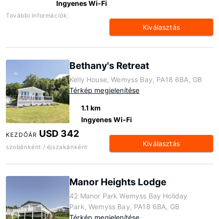
Ingyenes Wi-Fi
További információk:
Kiválasztás
Bethany's Retreat
Kelly House, Wemyss Bay, PA18 6BA, GB
Térkép megjelenítése
1.1 km
Ingyenes Wi-Fi
USD 342
KEZDŐÁR
Kiválasztás
szobánként / éjszakánként
Manor Heights Lodge
42 Manor Park Wemyss Bay Holiday
Park, Wemyss Bay, PA18 6BA, GB
Térkép megjelenítése