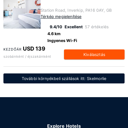
Station Road, Inverkip, PA16 0AY, GB
Térkép megjelenítése
9.4/10
Excellent
57 értékelés
4.6 km
Ingyenes Wi-Fi
USD 139
KEZDŐÁR
Kiválasztás
szobánként / éjszakánként
További környékbeli szállások itt: Skelmorlie
Explore Hotels