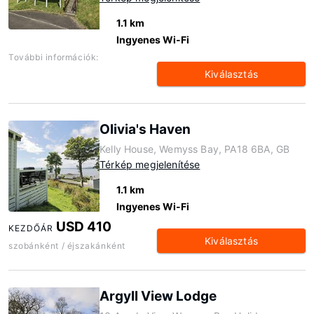
1.1 km
Ingyenes Wi-Fi
További információk:
Kiválasztás
Olivia's Haven
Kelly House, Wemyss Bay, PA18 6BA, GB
Térkép megjelenítése
1.1 km
Ingyenes Wi-Fi
USD 410
KEZDŐÁR
Kiválasztás
szobánként / éjszakánként
Argyll View Lodge