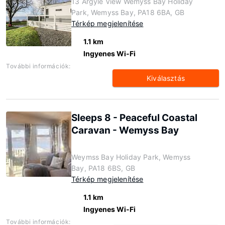
13 Argyle View Wemyss Bay Holiday
Park, Wemyss Bay, PA18 6BA, GB
Térkép megjelenítése
1.1 km
Ingyenes Wi-Fi
További információk:
Kiválasztás
Sleeps 8 - Peaceful Coastal
Caravan - Wemyss Bay
Weymss Bay Holiday Park, Wemyss
Bay, PA18 6BS, GB
Térkép megjelenítése
1.1 km
Ingyenes Wi-Fi
További információk: