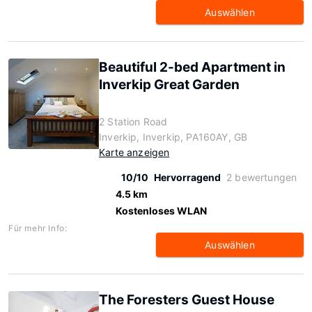
Auswählen
Beautiful 2-bed Apartment in
Inverkip Great Garden
2 Station Road
Inverkip, Inverkip, PA160AY, GB
Karte anzeigen
10/10
Hervorragend
2 bewertungen
4.5 km
Kostenloses WLAN
Für mehr Info:
Auswählen
The Foresters Guest House