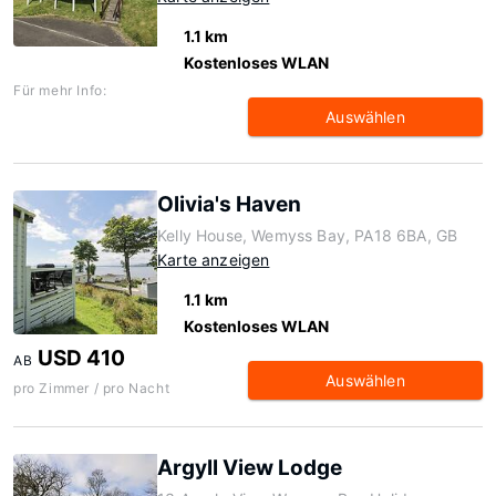
1.1 km
Kostenloses WLAN
Für mehr Info:
Auswählen
Olivia's Haven
Kelly House, Wemyss Bay, PA18 6BA, GB
Karte anzeigen
1.1 km
Kostenloses WLAN
USD 410
AB
Auswählen
pro Zimmer / pro Nacht
Argyll View Lodge