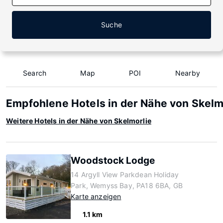
Suche
Search
Map
POI
Nearby
Empfohlene Hotels in der Nähe von Skelm
Weitere Hotels in der Nähe von Skelmorlie
Woodstock Lodge
14 Argyll View Parkdean Holiday
Park, Wemyss Bay, PA18 6BA, GB
Karte anzeigen
1.1 km