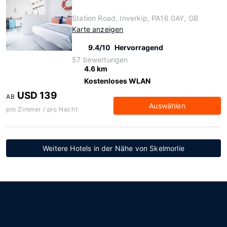
Station Road, Inverkip, PA16 0AY, GB
Karte anzeigen
9.4/10
Hervorragend
57 bewertungen
4.6 km
Kostenloses WLAN
USD 139
AB
Auswählen
pro Zimmer / pro Nacht
Weitere Hotels in der Nähe von Skelmorlie