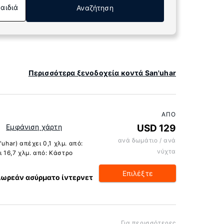
Παιδιά
Αναζήτηση
Περισσότερα ξενοδοχεία κοντά San'uhar
ΑΠΌ
B
Εμφάνιση χάρτη
USD 129
ανά δωμάτιο / ανά
uhar) απέχει 0,1 χλμ. από:
νύχτα
 16,7 χλμ. από: Κάστρο
Επιλέξτε
ωρεάν ασύρματο ίντερνετ
Για περισσότερες