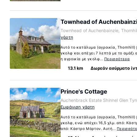
Townhead of Auchenbainz
Townhead of Auchenbainzie, Thornhi
χάρτη
Αυτό το κατάλυμα (αγροικία, Thornhill)
γκολφ και απέχει 7 λεπτά με το αμάξι 
η αγροικία με γκολφ...
Περισσότερα
13.1 km
Δωρεάν ασύρματο ίν
Prince's Cottage
Auchenbrack Estate Shinnel Glen Tynr
Εμφάνιση χάρτη
Αυτό το κατάλυμα (αγροικία, Thornhill)
γκολφ, ενώ απέχει 16,5 χλμ. από: Κάστρ
από: Κάστρο Μόρτον. Αυτή...
Περισσότ