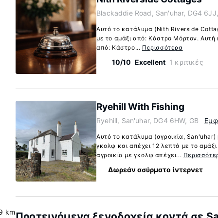
Blackaddie Road, San'uhar, DG4 6JJ
Αυτό το κατάλυμα (Nith Riverside Cotta
με το αμάξι από: Κάστρο Μόρτον. Αυτή η
από: Κάστρο...
Περισσότερα
10/10
Excellent
1 κριτικές
Ryehill With Fishing
Ryehill, San'uhar, DG4 6HW, GB
Εμφ
Αυτό το κατάλυμα (αγροικία, San'uhar)
γκολφ και απέχει 12 λεπτά με το αμάξι
αγροικία με γκολφ απέχει...
Περισσότε
Δωρεάν ασύρματο ίντερνετ
9 km
Προτεινόμενα ξενοδοχεία κοντά σε Sa