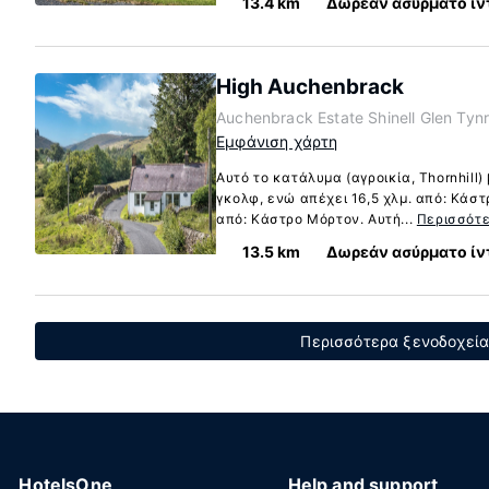
13.4 km
Δωρεάν ασύρματο ίν
High Auchenbrack
Auchenbrack Estate Shinell Glen Tynr
Εμφάνιση χάρτη
Αυτό το κατάλυμα (αγροικία, Thornhill)
γκολφ, ενώ απέχει 16,5 χλμ. από: Κάστρ
από: Κάστρο Μόρτον. Αυτή...
Περισσότ
13.5 km
Δωρεάν ασύρματο ίν
Περισσότερα ξενοδοχεία
HotelsOne
Help and support