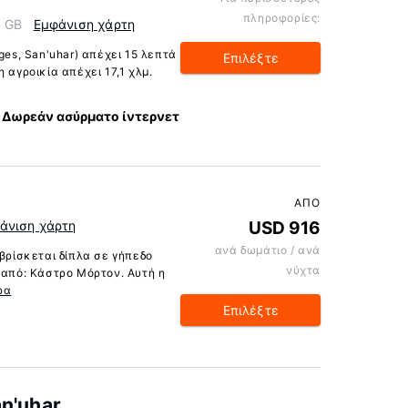
πληροφορίες:
, GB
Εμφάνιση χάρτη
ges, San'uhar) απέχει 15 λεπτά
Επιλέξτε
 αγροικία απέχει 17,1 χλμ.
Δωρεάν ασύρματο ίντερνετ
ΑΠΌ
άνιση χάρτη
USD 916
ανά δωμάτιο / ανά
 βρίσκεται δίπλα σε γήπεδο
νύχτα
 από: Κάστρο Μόρτον. Αυτή η
ρα
Επιλέξτε
n'uhar