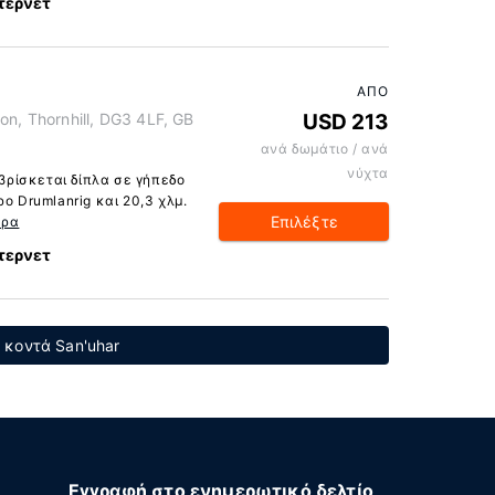
τερνετ
ΑΠΌ
on, Thornhill, DG3 4LF, GB
USD 213
ανά δωμάτιο / ανά
νύχτα
 βρίσκεται δίπλα σε γήπεδο
ο Drumlanrig και 20,3 χλμ.
Επιλέξτε
ερα
τερνετ
 κοντά San'uhar
Εγγραφή στο ενημερωτικό δελτίο