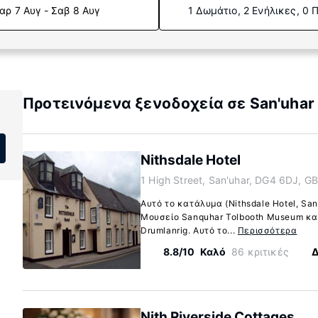
αρ 7 Αυγ - Σαβ 8 Αυγ
1 Δωμάτιο, 2 Ενήλικες, 0 
Προτεινόμενα ξενοδοχεία σε San'uhar
Nithsdale Hotel
1 High Street, San'uhar, DG4 6DJ, G
Αυτό το κατάλυμα (Nithsdale Hotel, San'
Μουσείο Sanquhar Tolbooth Museum και
Drumlanrig. Αυτό το...
Περισσότερα
8.8/10
Καλό
86 κριτικές
Δ
Nith Riverside Cottages