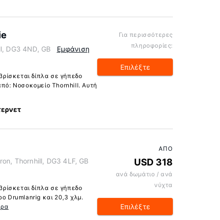
ie
Για περισσότερες
πληροφορίες:
ll, DG3 4ND, GB
Εμφάνιση
Επιλέξτε
 βρίσκεται δίπλα σε γήπεδο
από: Νοσοκομείο Thornhill. Αυτή
τερνετ
ΑΠΌ
on, Thornhill, DG3 4LF, GB
USD 318
ανά δωμάτιο / ανά
νύχτα
 βρίσκεται δίπλα σε γήπεδο
ο Drumlanrig και 20,3 χλμ.
Επιλέξτε
ερα