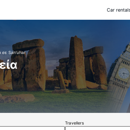
Car rental
 σε San'uhar
εία
Travellers