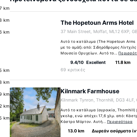
.7 km
8 km
The Hopetoun Arms Hotel
37 Main Street, Moffat, ML12 6XP, G
6 km
Αυτό το κατάλυμα (The Hopetoun Arms H
με το αμάξι από: Σιδηρόδρομος Λίντχιλ
Μουσείο Ορυχείων. Αυτό το...
Περισσό
9.4/10
Excellent
11.8 km
69 κριτικές
5 km
8 km
Kilnmark Farmhouse
9 km
Kilnmark Tynron, Thornhill, DG3 4LF,
2 km
Αυτό το κατάλυμα (αγροικία, Thornhill)
γκολφ, ενώ απέχει 17,6 χλμ. από: Κάστρ
.5 km
Κάστρο Μόρτον. Αυτή...
Περισσότερα
13.0 km
Δωρεάν ασύρματο ίν