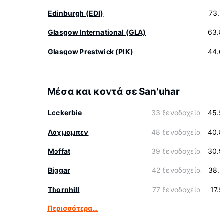
Edinburgh (EDI)
73
Glasgow International (GLA)
63.
Glasgow Prestwick (PIK)
44.
Μέσα και κοντά σε San'uhar
Lockerbie
33 ξενοδοχεία
45.
Λόχμαμπεν
48 ξενοδοχεία
40.
Moffat
39 ξενοδοχεία
30.
Biggar
42 ξενοδοχεία
38.
Thornhill
77 ξενοδοχεία
17
Περισσότερα…