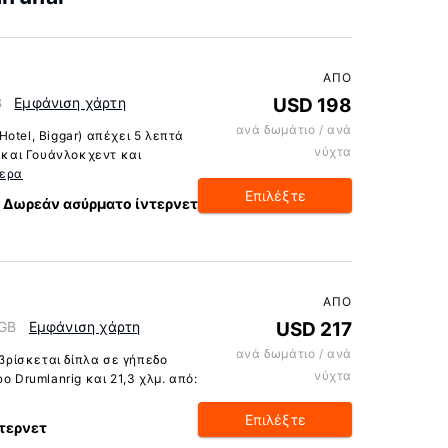
ΑΠΌ
B
Εμφάνιση χάρτη
USD 198
ανά δωμάτιο / ανά
otel, Biggar) απέχει 5 λεπτά
νύχτα
ς και Γουάνλοκχεντ και
τερα
Επιλέξτε
Δωρεάν ασύρματο ίντερνετ
ΑΠΌ
 GB
Εμφάνιση χάρτη
USD 217
ανά δωμάτιο / ανά
 βρίσκεται δίπλα σε γήπεδο
νύχτα
ο Drumlanrig και 21,3 χλμ. από:
Επιλέξτε
τερνετ