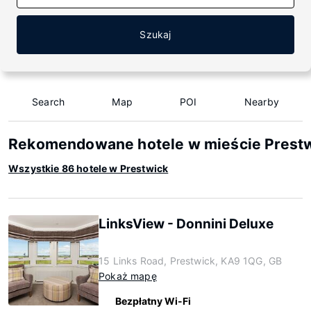
Szukaj
Search
Map
POI
Nearby
Rekomendowane hotele w mieście Prest
Wszystkie 86 hotele w Prestwick
LinksView - Donnini Deluxe
15 Links Road, Prestwick, KA9 1QG, GB
Pokaż mapę
Bezpłatny Wi-Fi