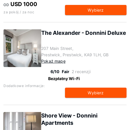
USD 1000
OD
Wybierz
za pokój / za noc
The Alexander - Donnini Deluxe
207 Main Street,
Prestwick, Prestwick, KA9 1LH, GB
Pokaż mapę
6/10
Fair
2 recenzji
Bezpłatny Wi-Fi
Dodatkowe informacje:
Wybierz
Shore View - Donnini
Apartments