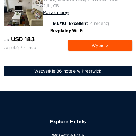
2JL, GB
Pokaż mapę
9.6/10
Excellent
4 recenzji
Bezpłatny Wi-Fi
USD 183
OD
Wybierz
za pokój / za noc
Wszystkie 86 hotele w Prestwick
Explore Hotels
Wszystkie kraje