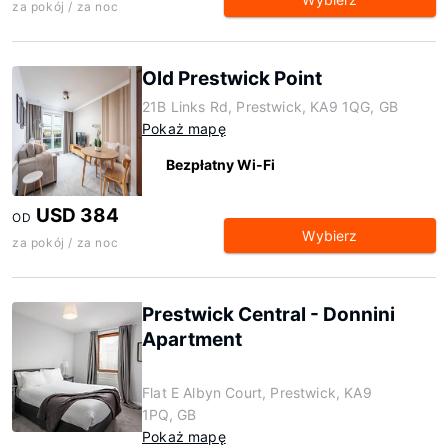
za pokój / za noc
Old Prestwick Point
21B Links Rd, Prestwick, KA9 1QG, GB
Pokaż mapę
Bezpłatny Wi-Fi
USD 384
OD
Wybierz
za pokój / za noc
Prestwick Central - Donnini
Apartment
Flat E Albyn Court, Prestwick, KA9
1PQ, GB
Pokaż mapę