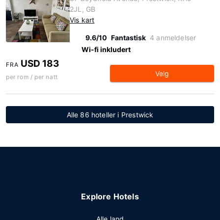
2JL, GB
Vis kart
9.6/10
Fantastisk
4 anmeldelser
Wi-fi inkludert
USD 183
FRA
Velg
per rom / per natt
Alle 86 hoteller i Prestwick
Explore Hotels
Alle land