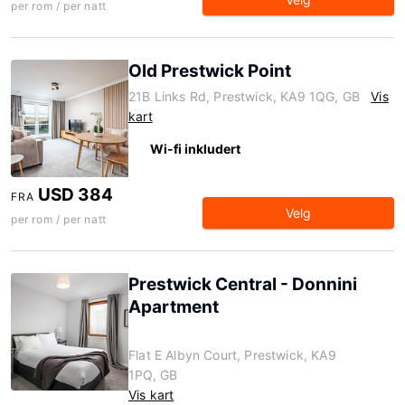
per rom / per natt
Old Prestwick Point
21B Links Rd, Prestwick, KA9 1QG, GB
Vis
kart
Wi-fi inkludert
USD 384
FRA
Velg
per rom / per natt
Prestwick Central - Donnini
Apartment
Flat E Albyn Court, Prestwick, KA9
1PQ, GB
Vis kart