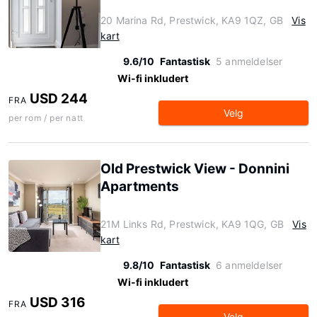
20 Marina Rd, Prestwick, KA9 1QZ, GB
Vis
kart
9.6/10
Fantastisk
5 anmeldelser
Wi-fi inkludert
USD 244
FRA
Velg
per rom / per natt
Old Prestwick View - Donnini
Apartments
21M Links Rd, Prestwick, KA9 1QG, GB
Vis
kart
9.8/10
Fantastisk
6 anmeldelser
Wi-fi inkludert
USD 316
FRA
Velg