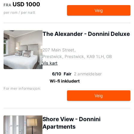
USD 1000
FRA
Velg
per rom / per natt
The Alexander - Donnini Deluxe
207 Main Street,
Prestwick, Prestwick, KA9 1LH, GB
Vis kart
6/10
Fair
2 anmeldelser
Wi-fi inkludert
For mer informasjon:
Velg
Shore View - Donnini
Apartments