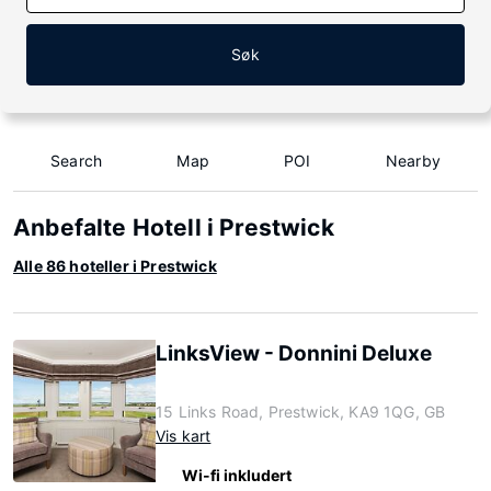
Søk
Search
Map
POI
Nearby
Anbefalte Hotell i Prestwick
Alle 86 hoteller i Prestwick
LinksView - Donnini Deluxe
15 Links Road, Prestwick, KA9 1QG, GB
Vis kart
Wi-fi inkludert