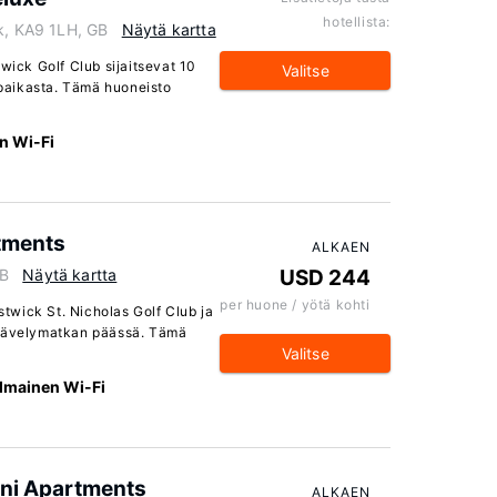
hotellista:
ck, KA9 1LH, GB
Näytä kartta
twick Golf Club sijaitsevat 10
Valitse
paikasta. Tämä huoneisto
n Wi-Fi
tments
ALKAEN
GB
Näytä kartta
USD 244
per huone / yötä kohti
estwick St. Nicholas Golf Club ja
 kävelymatkan päässä. Tämä
Valitse
Ilmainen Wi-Fi
ini Apartments
ALKAEN