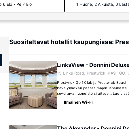
o 6 Elo - Pe 7 Elo
1 Huone, 2 Aikuista, 0 Last
Suositeltavat hotellit kaupungissa: Pre
LinksView - Donnini Delux
15 Links Road, Prestwick, KA9 1QG,
Prestwick Golf Club ja Prestwick Beach s
kävelymatkan päässä majoituspaikasta.
soveltuva huoneisto sijaitsee...
Lue Lisä
Ilmainen Wi-Fi
The Alexander - Donnini D