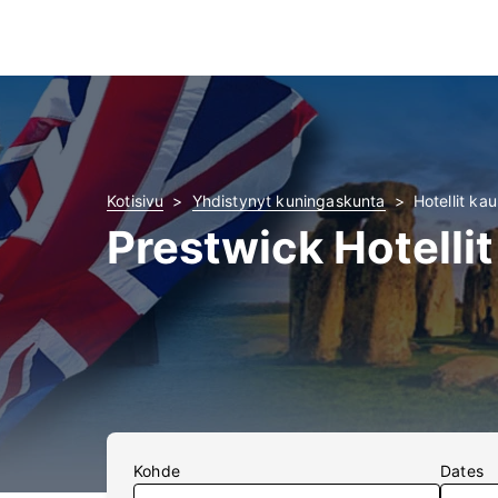
Kotisivu
Yhdistynyt kuningaskunta
Hotellit ka
Prestwick Hotellit
Kohde
Dates