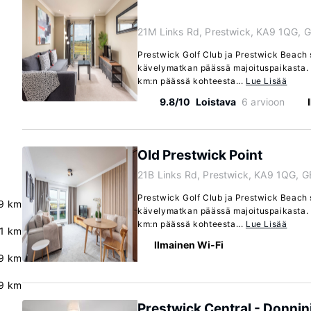
21M Links Rd, Prestwick, KA9 1QG, 
Prestwick Golf Club ja Prestwick Beach s
kävelymatkan päässä majoituspaikasta. 
km:n päässä kohteesta...
Lue Lisää
9.8/10
Loistava
6 arvioon
Old Prestwick Point
21B Links Rd, Prestwick, KA9 1QG, G
Prestwick Golf Club ja Prestwick Beach s
9 km
kävelymatkan päässä majoituspaikasta. 
km:n päässä kohteesta...
Lue Lisää
.1 km
Ilmainen Wi-Fi
.9 km
9 km
Prestwick Central - Donni