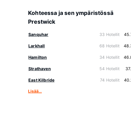
Kohteessa ja sen ympäristössä
Prestwick
Sanquhar
33 Hotellit
45.
Larkhall
68 Hotellit
48.
Hamilton
34 Hotellit
46.
Strathaven
54 Hotellit
37
East Kilbride
74 Hotellit
40.
Lisää…