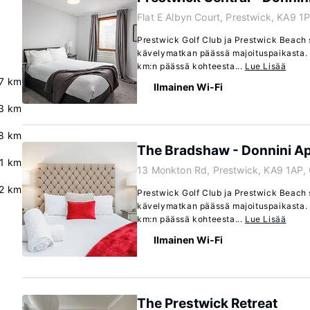
Flat E Albyn Court, Prestwick, KA9 1
Prestwick Golf Club ja Prestwick Beach s
kävelymatkan päässä majoituspaikasta. 
km:n päässä kohteesta...
Lue Lisää
7 km
Ilmainen Wi-Fi
3 km
8 km
The Bradshaw - Donnini A
.1 km
13 Monkton Rd, Prestwick, KA9 1AP,
2 km
Prestwick Golf Club ja Prestwick Beach s
kävelymatkan päässä majoituspaikasta. 
km:n päässä kohteesta...
Lue Lisää
Ilmainen Wi-Fi
The Prestwick Retreat