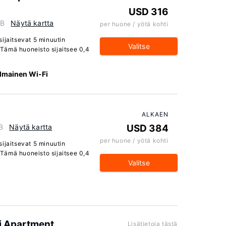
USD 316
GB
Näytä kartta
per huone / yötä kohti
ijaitsevat 5 minuutin
Valitse
Tämä huoneisto sijaitsee 0,4
Ilmainen Wi-Fi
ALKAEN
B
Näytä kartta
USD 384
per huone / yötä kohti
ijaitsevat 5 minuutin
Tämä huoneisto sijaitsee 0,4
Valitse
ni Apartment
Lisätietoja tästä