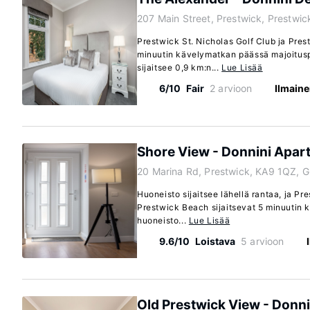
207 Main Street, Prestwick, Prestwi
Prestwick St. Nicholas Golf Club ja Pres
minuutin kävelymatkan päässä majoitus
sijaitsee 0,9 km:n...
Lue Lisää
6/10
Fair
2 arvioon
Ilmaine
Shore View - Donnini Apar
20 Marina Rd, Prestwick, KA9 1QZ, 
Huoneisto sijaitsee lähellä rantaa, ja Pr
Prestwick Beach sijaitsevat 5 minuutin
huoneisto...
Lue Lisää
9.6/10
Loistava
5 arvioon
Old Prestwick View - Donn