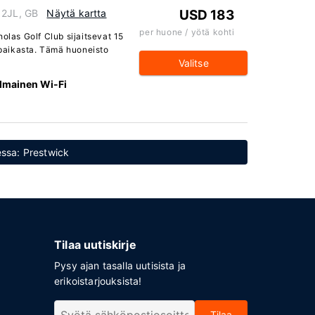
 2JL, GB
Näytä kartta
USD 183
per huone / yötä kohti
olas Golf Club sijaitsevat 15
paikasta. Tämä huoneisto
Valitse
Ilmainen Wi-Fi
essa: Prestwick
Tilaa uutiskirje
Pysy ajan tasalla uutisista ja
erikoistarjouksista!
Tilaa