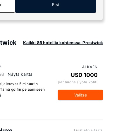
a
Etsi
stwick
Kaikki 86 hotellia kohteessa: Prestwick
e
ALKAEN
 GB
Näytä kartta
USD 1000
per huone / yötä kohti
ijaitsevat 5 minuutin
 Tämä golfin pelaamiseen
Valitse
ä
eluxe
Lisätietoja tästä