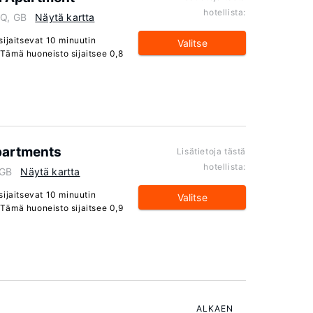
hotellista:
PQ, GB
Näytä kartta
ijaitsevat 10 minuutin
Valitse
Tämä huoneisto sijaitsee 0,8
partments
Lisätietoja tästä
hotellista:
 GB
Näytä kartta
ijaitsevat 10 minuutin
Valitse
Tämä huoneisto sijaitsee 0,9
ALKAEN