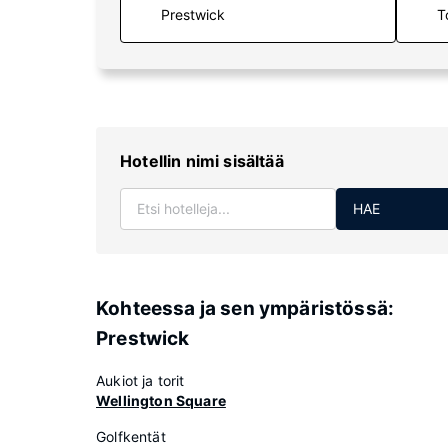
T
Hotellin nimi sisältää
HAE
Kohteessa ja sen ympäristössä:
Prestwick
Aukiot ja torit
Wellington Square
Golfkentät