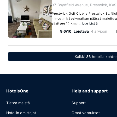
37 Boydfield Avenue, Prestwick, KA9
Prestwick Golf Club ja Prestwick St. Nich
minuutin kävelymatkan päässä majoitus
sijaitsee 1,1 km:n...
Lue Lisää
9.6/10
Loistava
4 arvioon
Kaikki 86 hotellia kohte
HotelsOne
Help and support
Tietoa meistä
Support
Hotellin omistajat
Omat varaukset