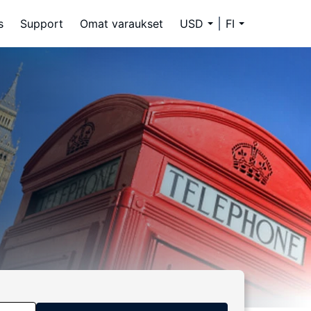
s
Support
Omat varaukset
USD
FI