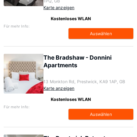
1PQ, GB
Karte anzeigen
Kostenloses WLAN
Für mehr Info:
Auswählen
The Bradshaw - Donnini
Apartments
13 Monkton Rd, Prestwick, KA9 1AP, GB
Karte anzeigen
Kostenloses WLAN
Für mehr Info:
Auswählen