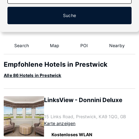
Suche
Search
Map
POI
Nearby
Empfohlene Hotels in Prestwick
Alle 86 Hotels in Prestwick
LinksView - Donnini Deluxe
15 Links Road, Prestwick, KA9 1QG, GB
Karte anzeigen
Kostenloses WLAN