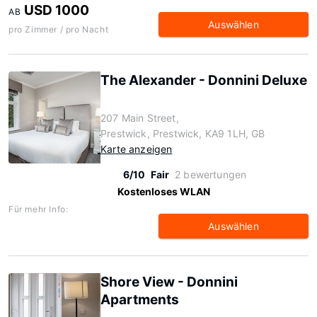
USD 1000
AB
Auswählen
pro Zimmer / pro Nacht
The Alexander - Donnini Deluxe
207 Main Street,
Prestwick, Prestwick, KA9 1LH, GB
Karte anzeigen
6/10
Fair
2 bewertungen
Kostenloses WLAN
Für mehr Info:
Auswählen
Shore View - Donnini
Apartments