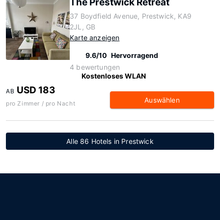
The Prestwick Retreat
37 Boydfield Avenue, Prestwick, KA9
2JL, GB
Karte anzeigen
9.6/10
Hervorragend
4 bewertungen
Kostenloses WLAN
USD 183
AB
Auswählen
pro Zimmer / pro Nacht
Alle 86 Hotels in Prestwick