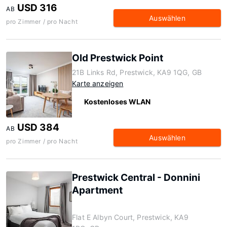
USD 316
AB
Auswählen
pro Zimmer / pro Nacht
Old Prestwick Point
21B Links Rd, Prestwick, KA9 1QG, GB
Karte anzeigen
Kostenloses WLAN
USD 384
AB
Auswählen
pro Zimmer / pro Nacht
Prestwick Central - Donnini
Apartment
Flat E Albyn Court, Prestwick, KA9