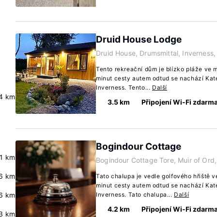
Druid House Lodge
Druid House, Drumsmittal, Inverness,
Tento rekreační dům je blízko pláže ve 
minut cesty autem odtud se nachází Kat
Inverness. Tento...
Další
.4 km
3.5 km
Připojení Wi-Fi zdarm
Bogindour Cottage
.1 km
Bogindour Cottage Tore, Muir of Ord,
6 km
Tato chalupa je vedle golfového hřiště v
minut cesty autem odtud se nachází Kat
6 km
Inverness. Tato chalupa...
Další
4.2 km
Připojení Wi-Fi zdarm
.3 km