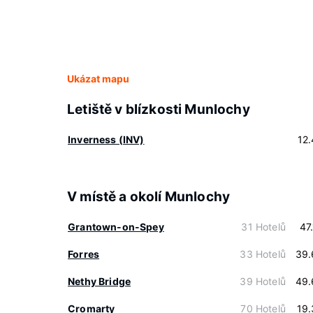
Ukázat mapu
Letiště v blízkosti Munlochy
Inverness (INV)
12
V místě a okolí Munlochy
Grantown-on-Spey
31 Hotelů
47
Forres
33 Hotelů
39.
Nethy Bridge
39 Hotelů
49.
Cromarty
70 Hotelů
19