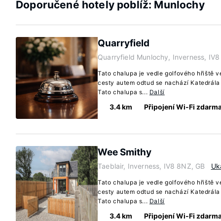
Doporučené hotely poblíž: Munlochy
Quarryfield
Quarryfield Munlochy, Inverness, IV
Tato chalupa je vedle golfového hřiště v
cesty autem odtud se nachází Katedrála
Tato chalupa s...
Další
3.4 km
Připojení Wi-Fi zdarm
Wee Smithy
Taeblair, Inverness, IV8 8NZ, GB
Uk
Tato chalupa je vedle golfového hřiště v
cesty autem odtud se nachází Katedrála
Tato chalupa s...
Další
3.4 km
Připojení Wi-Fi zdarm