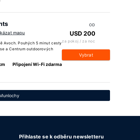
nts
OD
kázat mapu
USD 200
za pokoj / za noc
tě Avoch. Pouhých 5 minut cesty
ose a Centrum outdoorových
Vybrat
 km
Připojení Wi-Fi zdarma
 Munlochy
Přihlaste se k odběru newsletteru