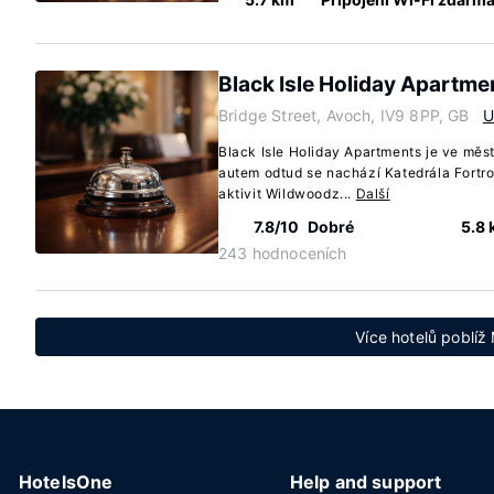
Black Isle Holiday Apartme
Bridge Street, Avoch, IV9 8PP, GB
U
Black Isle Holiday Apartments je ve měs
autem odtud se nachází Katedrála Fortr
aktivit Wildwoodz...
Další
7.8/10
Dobré
5.8
243 hodnoceních
Více hotelů poblíž
HotelsOne
Help and support