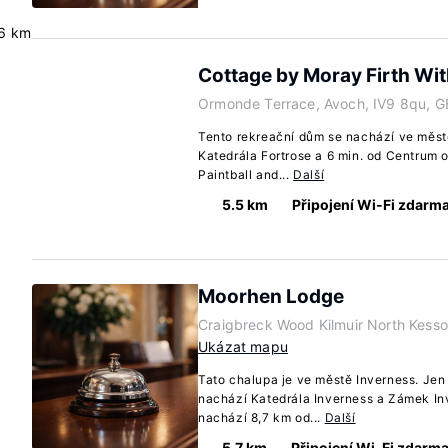
6 km
Cottage by Moray Firth Wi
Ormonde Terrace, Avoch, IV9 8qu, G
Tento rekreační dům se nachází ve měst
Katedrála Fortrose a 6 min. od Centrum
Paintball and...
Další
5.5 km
Připojení Wi-Fi zdarm
Moorhen Lodge
Craigbreck Wood Kilmuir North Kesso
Ukázat mapu
Tato chalupa je ve městě Inverness. Jen
nachází Katedrála Inverness a Zámek In
nachází 8,7 km od...
Další
5.7 km
Připojení Wi-Fi zdarm