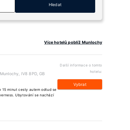
Hledat
Více hotelů poblíž Munlochy
Další informace o tomto
hotelu:
 Munlochy, IV8 8PD, GB
Vybrat
n 15 minut cesty autem odtud se
verness. Ubytování se nachází