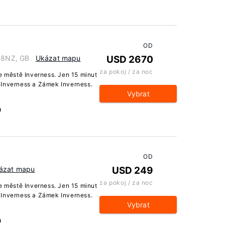
OD
8 8NZ, GB
Ukázat mapu
USD 2670
za pokoj / za noc
e městě Inverness. Jen 15 minut
 Inverness a Zámek Inverness.
Vybrat
a
OD
ázat mapu
USD 249
za pokoj / za noc
e městě Inverness. Jen 15 minut
 Inverness a Zámek Inverness.
Vybrat
a