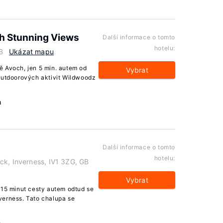
th Stunning Views
Další informace o tomto
hotelu:
B
Ukázat mapu
ě Avoch, jen 5 min. autem od
Vybrat
 outdoorových aktivit Wildwoodz
a
Další informace o tomto
hotelu:
ck, Inverness, IV1 3ZG, GB
Vybrat
 15 minut cesty autem odtud se
verness. Tato chalupa se
a