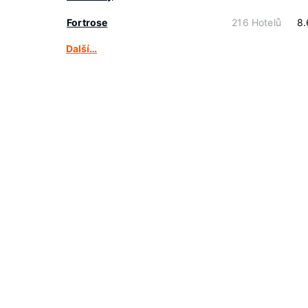
Fortrose
216 Hotelů
8.
Další…