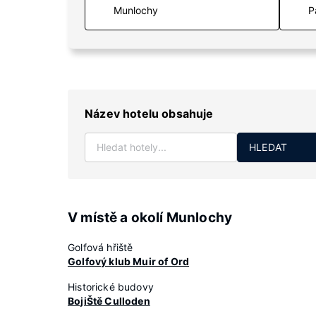
P
Název hotelu obsahuje
HLEDAT
V místě a okolí Munlochy
Golfová hřiště
Golfový klub Muir of Ord
Historické budovy
BojiŠtě Culloden