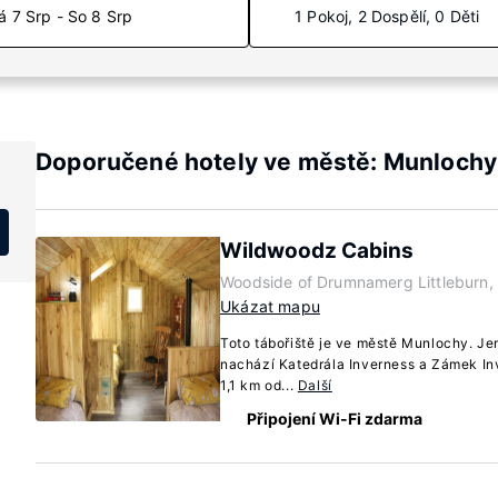
á 7 Srp - So 8 Srp
1 Pokoj, 2 Dospělí, 0 Děti
Doporučené hotely ve městě: Munlochy
Wildwoodz Cabins
Woodside of Drumnamerg Littleburn,
Ukázat mapu
Toto tábořiště je ve městě Munlochy. Je
nachází Katedrála Inverness a Zámek In
1,1 km od...
Další
Připojení Wi-Fi zdarma