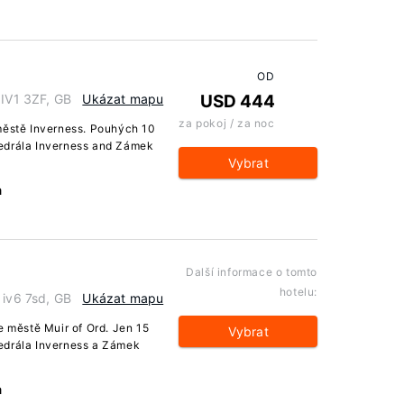
OD
 IV1 3ZF, GB
Ukázat mapu
USD 444
za pokoj / za noc
městě Inverness. Pouhých 10
edrála Inverness and Zámek
Vybrat
a
Další informace o tomto
hotelu:
 iv6 7sd, GB
Ukázat mapu
e městě Muir of Ord. Jen 15
Vybrat
edrála Inverness a Zámek
a