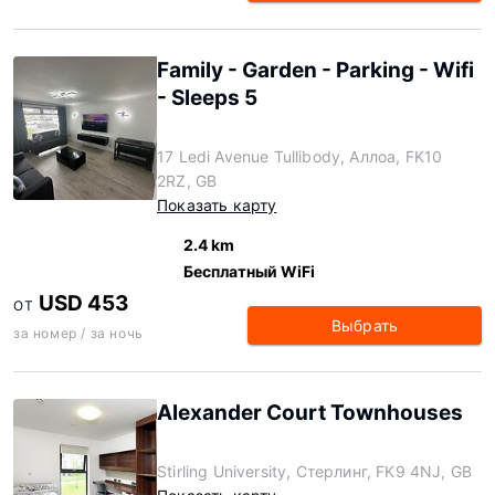
Family - Garden - Parking - Wifi
- Sleeps 5
17 Ledi Avenue Tullibody, Аллоа, FK10
2RZ, GB
Показать карту
2.4 km
Бесплатный WiFi
USD 453
ОТ
Выбрать
за номер / за ночь
Alexander Court Townhouses
Stirling University, Стерлинг, FK9 4NJ, GB