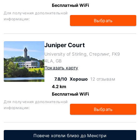
Бесплатный WiFi
Для получения дополнительной
информации:
Выбрать
Juniper Court
University of Stirling, Стерлинг, FK9
4LA, GB
Показать карту
7.8/10
Хорошо
12 отзывам
4.2 km
Бесплатный WiFi
Для получения дополнительной
информации:
Выбрать
Повече хотели близо до Менстри