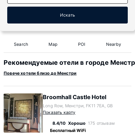
Искать
Search
Map
POI
Nearby
Рекомендуемые отели в городе Менст
Повече хотели близо до Менстри
Broomhall Castle Hotel
Long Row, Менстри, FK11 7EA, GB
Показать карту
8.4/10
Хорошо
175 отзывам
Бесплатный WiFi