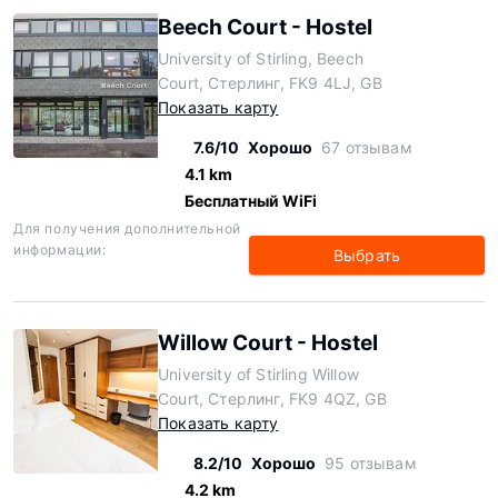
Beech Court - Hostel
University of Stirling, Beech
Court, Стерлинг, FK9 4LJ, GB
Показать карту
7.6/10
Хорошо
67 отзывам
4.1 km
Бесплатный WiFi
Для получения дополнительной
информации:
Выбрать
Willow Court - Hostel
University of Stirling Willow
Court, Стерлинг, FK9 4QZ, GB
Показать карту
8.2/10
Хорошо
95 отзывам
4.2 km