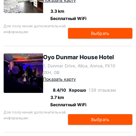
Показать карту
3.3 km
Бесплатный WiFi
Для получения дополнительной
информации:
Выбрать
Oyo Dunmar House Hotel
1, Dunmar Drive, Alloa, Аллоа, FK10
2EH, GB
Показать карту
8.4/10
Хорошо
139 отзывам
3.7 km
Бесплатный WiFi
Для получения дополнительной
информации:
Выбрать