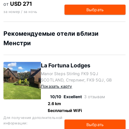
USD 271
ОТ
Выбрать
за номер / за ночь
Рекомендуемые отели вблизи
Менстри
La Fortuna Lodges
Manor Steps Stirling FK9 5QJ
SCOTLAND, Стерлинг, FK9 5QJ, GB
Показать карту
10/10
Excellent
3 отзывам
2.6 km
Бесплатный WiFi
Для получения дополнительной
информации:
Выбрать