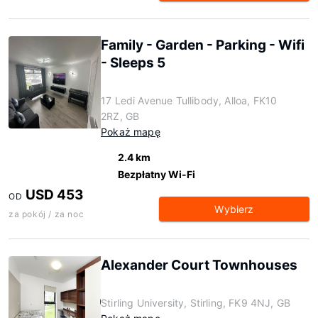
Family - Garden - Parking - Wifi
- Sleeps 5
17 Ledi Avenue Tullibody, Alloa, FK10
2RZ, GB
Pokaż mapę
2.4 km
Bezpłatny Wi-Fi
USD 453
OD
Wybierz
za pokój / za noc
Alexander Court Townhouses
Stirling University, Stirling, FK9 4NJ, GB