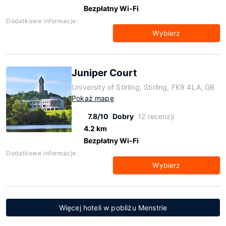
Bezpłatny Wi-Fi
Dodatkowe informacje:
Wybierz
Juniper Court
University of Stirling, Stirling, FK9 4LA, GB
Pokaż mapę
7.8/10
Dobry
12 recenzji
4.2 km
Bezpłatny Wi-Fi
Dodatkowe informacje:
Wybierz
Więcej hoteli w pobliżu Menstrie