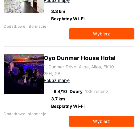
Pokaż mapę
3.3 km
Bezpłatny Wi-Fi
Dodatkowe informacje:
Wybierz
Oyo Dunmar House Hotel
1, Dunmar Drive, Alloa, Alloa, FK10
2EH, GB
Pokaż mapę
8.4/10
Dobry
139 recenzji
3.7 km
Bezpłatny Wi-Fi
Dodatkowe informacje:
Wybierz