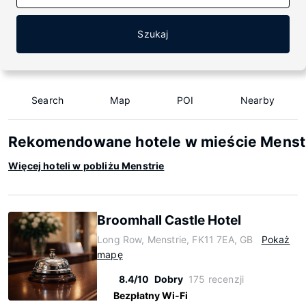
Szukaj
Search
Map
POI
Nearby
Rekomendowane hotele w mieście Menst
Więcej hoteli w pobliżu Menstrie
Broomhall Castle Hotel
Long Row, Menstrie, FK11 7EA, GB
Pokaż
mapę
8.4/10
Dobry
175 recenzji
Bezpłatny Wi-Fi