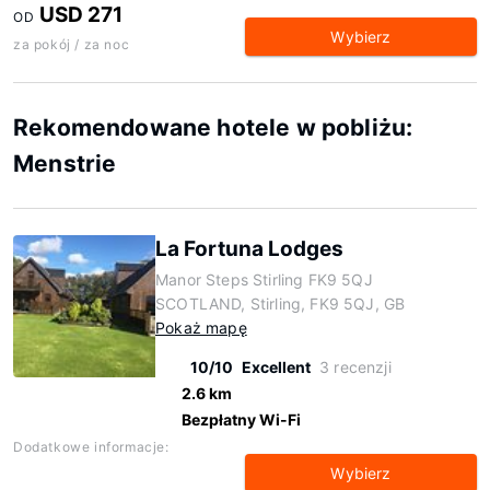
USD 271
OD
Wybierz
za pokój / za noc
Rekomendowane hotele w pobliżu:
Menstrie
La Fortuna Lodges
Manor Steps Stirling FK9 5QJ
SCOTLAND, Stirling, FK9 5QJ, GB
Pokaż mapę
10/10
Excellent
3 recenzji
2.6 km
Bezpłatny Wi-Fi
Dodatkowe informacje:
Wybierz