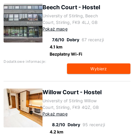
Beech Court - Hostel
University of Stirling, Beech
Court, Stirling, FK9 4LJ, GB
Pokaż mapę
7.6/10
Dobry
67 recenzji
4.1 km
Bezpłatny Wi-Fi
Dodatkowe informacje:
Wybierz
Willow Court - Hostel
University of Stirling Willow
Court, Stirling, FK9 4QZ, GB
Pokaż mapę
8.2/10
Dobry
95 recenzji
4.2 km