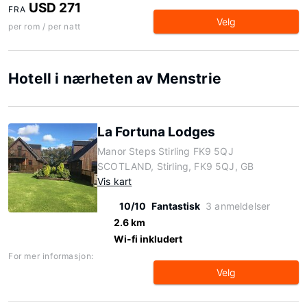
USD 271
FRA
Velg
per rom / per natt
Hotell i nærheten av Menstrie
La Fortuna Lodges
Manor Steps Stirling FK9 5QJ
SCOTLAND, Stirling, FK9 5QJ, GB
Vis kart
10/10
Fantastisk
3 anmeldelser
2.6 km
Wi-fi inkludert
For mer informasjon:
Velg