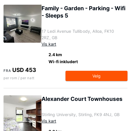
Family - Garden - Parking - Wifi
- Sleeps 5
17 Ledi Avenue Tullibody, Alloa, FK10
2RZ, GB
Vis kart
2.4 km
Wi-fi inkludert
USD 453
FRA
Velg
per rom / per natt
Alexander Court Townhouses
Stirling University, Stirling, FK9 4NJ, GB
Vis kart