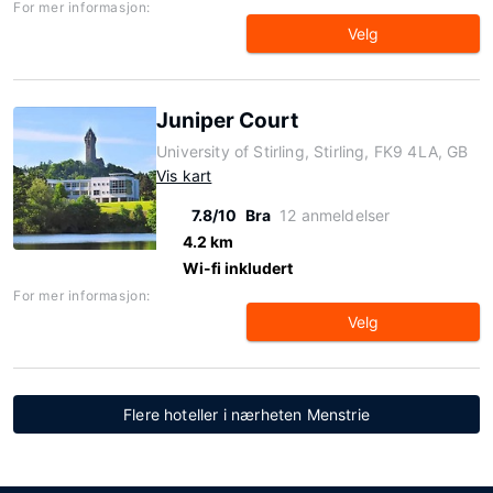
For mer informasjon:
Velg
Juniper Court
University of Stirling, Stirling, FK9 4LA, GB
Vis kart
7.8/10
Bra
12 anmeldelser
4.2 km
Wi-fi inkludert
For mer informasjon:
Velg
Flere hoteller i nærheten Menstrie