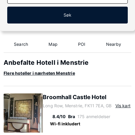
Søk
Search
Map
POI
Nearby
Anbefalte Hotell i Menstrie
Flere hoteller i nærheten Menstrie
Broomhall Castle Hotel
Long Row, Menstrie, FK11 7EA, GB
Vis kart
8.4/10
Bra
175 anmeldelser
Wi-fi inkludert