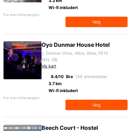
3.3 km
Wi-fi inkludert
For mer informasjon:
Velg
Oyo Dunmar House Hotel
1, Dunmar Drive, Alloa, Alloa, FK10
2EH, GB
Vis kart
8.4/10
Bra
139 anmeldelser
3.7 km
Wi-fi inkludert
For mer informasjon:
Velg
Beech Court - Hostel