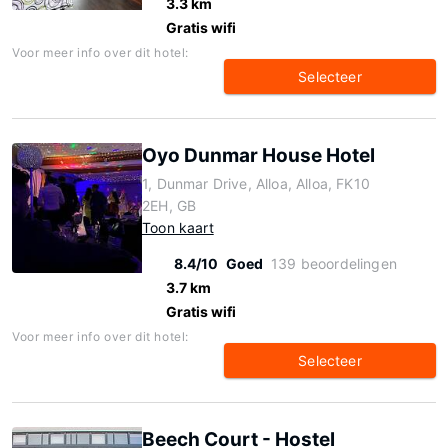
3.3 km
Gratis wifi
Voor meer info over dit hotel:
Selecteer
Oyo Dunmar House Hotel
1, Dunmar Drive, Alloa, Alloa, FK10
2EH, GB
Toon kaart
8.4/10
Goed
139 beoordelingen
3.7 km
Gratis wifi
Voor meer info over dit hotel:
Selecteer
Beech Court - Hostel