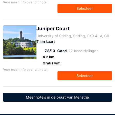
Voor meer info over dit hotel:
Selecteer
Juniper Court
University of Stirling, Stirling, FK9 4LA, GB
Toon kaart
7.8/10
Goed
12 beoordelingen
4.2 km
Gratis wifi
Voor meer info over dit hotel:
Selecteer
Meer hotels in de buurt van Menstrie