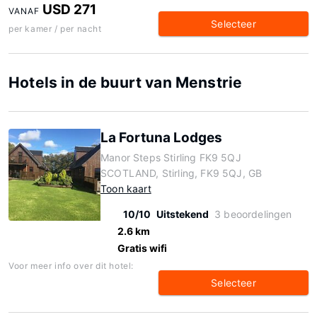
USD 271
VANAF
Selecteer
per kamer / per nacht
Hotels in de buurt van Menstrie
La Fortuna Lodges
Manor Steps Stirling FK9 5QJ
SCOTLAND, Stirling, FK9 5QJ, GB
Toon kaart
10/10
Uitstekend
3 beoordelingen
2.6 km
Gratis wifi
Voor meer info over dit hotel:
Selecteer