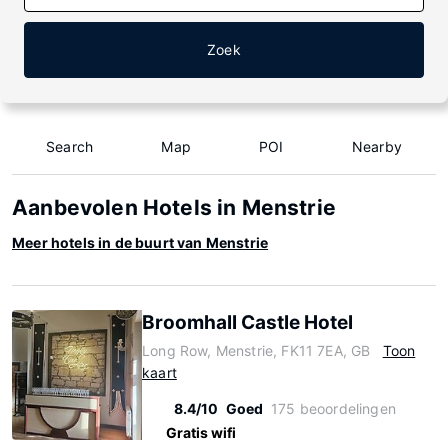
Zoek
Search
Map
POI
Nearby
Aanbevolen Hotels in Menstrie
Meer hotels in de buurt van Menstrie
Broomhall Castle Hotel
Long Row, Menstrie, FK11 7EA, GB
Toon
kaart
8.4/10
Goed
175 beoordelingen
Gratis wifi