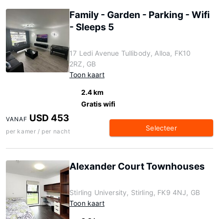
Family - Garden - Parking - Wifi
- Sleeps 5
17 Ledi Avenue Tullibody, Alloa, FK10
2RZ, GB
Toon kaart
2.4 km
Gratis wifi
USD 453
VANAF
Selecteer
per kamer / per nacht
Alexander Court Townhouses
Stirling University, Stirling, FK9 4NJ, GB
Toon kaart