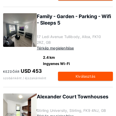
Family - Garden - Parking - Wifi
- Sleeps 5
17 Ledi Avenue Tullibody, Alloa, FK10
2RZ, GB
Térkép megjelenítése
2.4 km
Ingyenes Wi-Fi
USD 453
KEZDŐÁR
Kiválasztás
szobánként / éjszakánként
Alexander Court Townhouses
Stirling University, Stirling, FK9 4NJ, GB