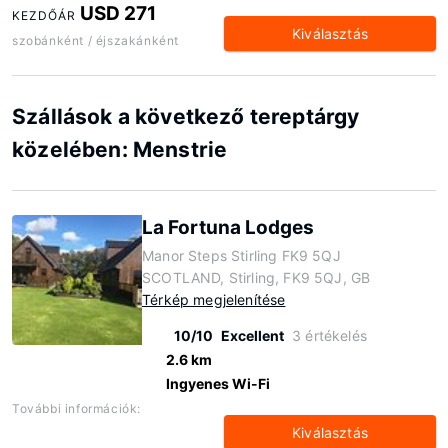
USD 271
KEZDŐÁR
Kiválasztás
szobánként / éjszakánként
Szállások a következő tereptárgy
közelében: Menstrie
La Fortuna Lodges
Manor Steps Stirling FK9 5QJ
SCOTLAND, Stirling, FK9 5QJ, GB
Térkép megjelenítése
10/10
Excellent
3 értékelés
2.6 km
Ingyenes Wi-Fi
További információk:
Kiválasztás