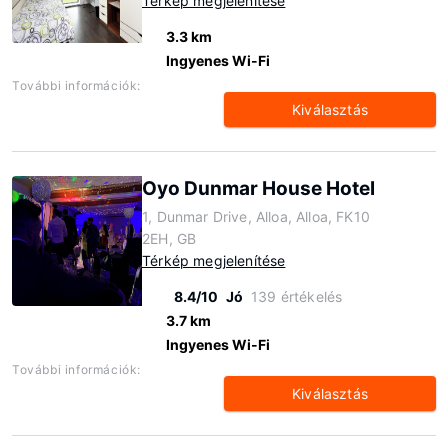
Térkép megjelenítése
3.3 km
Ingyenes Wi-Fi
További információk:
Kiválasztás
Oyo Dunmar House Hotel
1, Dunmar Drive, Alloa, Alloa, FK10
2EH, GB
Térkép megjelenítése
8.4/10
Jó
139 értékelés
3.7 km
Ingyenes Wi-Fi
További információk:
Kiválasztás