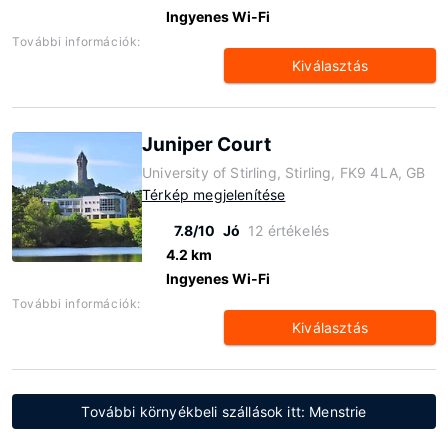
Ingyenes Wi-Fi
További információk:
Kiválasztás
Juniper Court
University of Stirling, Stirling, FK9 4LA, GB
Térkép megjelenítése
7.8/10
Jó
12 értékelés
4.2 km
Ingyenes Wi-Fi
További információk:
Kiválasztás
További környékbeli szállások itt: Menstrie