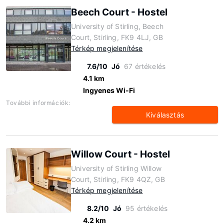
Beech Court - Hostel
University of Stirling, Beech
Court, Stirling, FK9 4LJ, GB
Térkép megjelenítése
7.6/10
Jó
67 értékelés
4.1 km
Ingyenes Wi-Fi
További információk:
Kiválasztás
Willow Court - Hostel
University of Stirling Willow
Court, Stirling, FK9 4QZ, GB
Térkép megjelenítése
8.2/10
Jó
95 értékelés
4.2 km