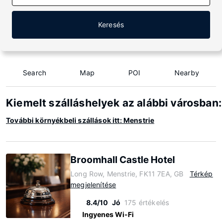
Keresés
Search
Map
POI
Nearby
Kiemelt szálláshelyek az alábbi városban
További környékbeli szállások itt: Menstrie
Broomhall Castle Hotel
Long Row, Menstrie, FK11 7EA, GB
Térkép
megjelenítése
8.4/10
Jó
175 értékelés
Ingyenes Wi-Fi