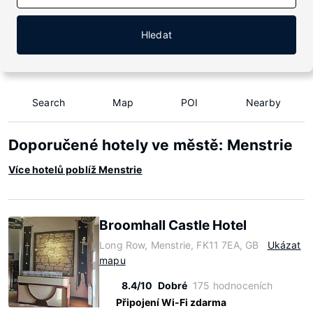
Hledat
Search
Map
POI
Nearby
Doporučené hotely ve městě: Menstrie
Více hotelů poblíž Menstrie
Broomhall Castle Hotel
Long Row, Menstrie, FK11 7EA, GB
Ukázat
mapu
8.4/10
Dobré
175 hodnoceních
Připojení Wi-Fi zdarma