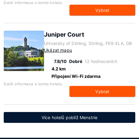
Další informace o tomto hotelu:
Vybrat
Juniper Court
University of Stirling, Stirling, FK9 4LA, GB
Ukázat mapu
7.8/10
Dobré
12 hodnoceních
4.2 km
Připojení Wi-Fi zdarma
Další informace o tomto hotelu:
Vybrat
Více hotelů poblíž Menstrie