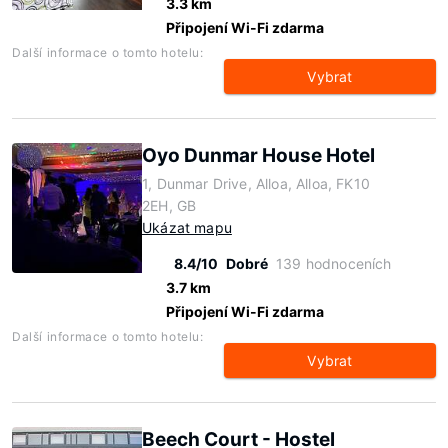
3.3 km
Připojení Wi-Fi zdarma
Další informace o tomto hotelu:
Vybrat
Oyo Dunmar House Hotel
1, Dunmar Drive, Alloa, Alloa, FK10
2EH, GB
Ukázat mapu
8.4/10
Dobré
139 hodnoceních
3.7 km
Připojení Wi-Fi zdarma
Další informace o tomto hotelu:
Vybrat
Beech Court - Hostel