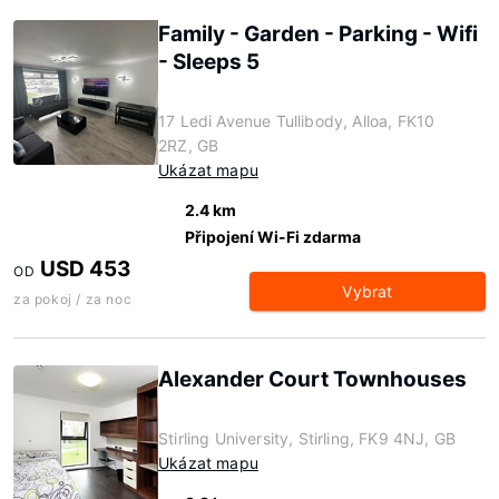
Family - Garden - Parking - Wifi
- Sleeps 5
17 Ledi Avenue Tullibody, Alloa, FK10
2RZ, GB
Ukázat mapu
2.4 km
Připojení Wi-Fi zdarma
USD 453
OD
Vybrat
za pokoj / za noc
Alexander Court Townhouses
Stirling University, Stirling, FK9 4NJ, GB
Ukázat mapu