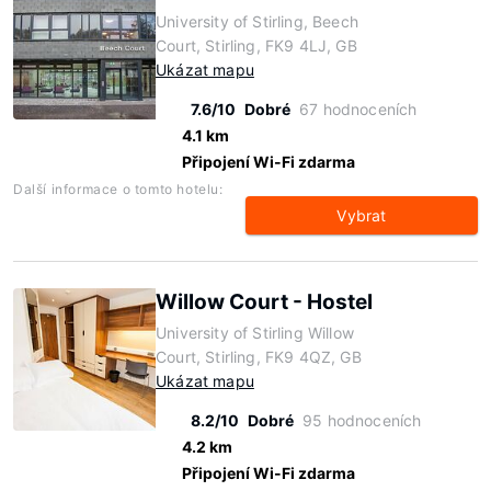
University of Stirling, Beech
Court, Stirling, FK9 4LJ, GB
Ukázat mapu
7.6/10
Dobré
67 hodnoceních
4.1 km
Připojení Wi-Fi zdarma
Další informace o tomto hotelu:
Vybrat
Willow Court - Hostel
University of Stirling Willow
Court, Stirling, FK9 4QZ, GB
Ukázat mapu
8.2/10
Dobré
95 hodnoceních
4.2 km
Připojení Wi-Fi zdarma