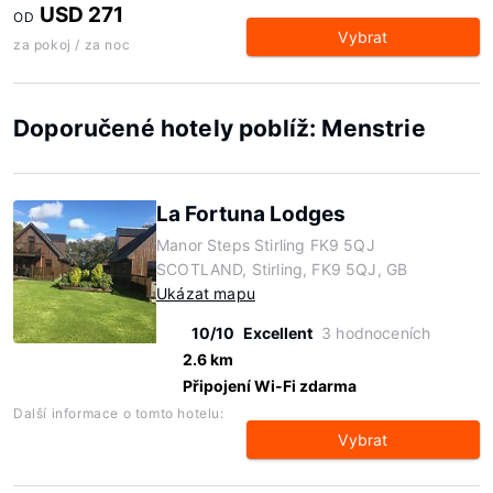
USD 271
OD
Vybrat
za pokoj / za noc
Doporučené hotely poblíž: Menstrie
La Fortuna Lodges
Manor Steps Stirling FK9 5QJ
SCOTLAND, Stirling, FK9 5QJ, GB
Ukázat mapu
10/10
Excellent
3 hodnoceních
2.6 km
Připojení Wi-Fi zdarma
Další informace o tomto hotelu:
Vybrat