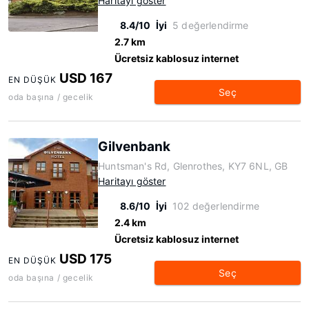
Haritayı göster
8.4/10
İyi
5 değerlendirme
2.7 km
Ücretsiz kablosuz internet
USD 167
EN DÜŞÜK
Seç
oda başına / gecelik
Gilvenbank
Huntsman's Rd, Glenrothes, KY7 6NL, GB
Haritayı göster
8.6/10
İyi
102 değerlendirme
2.4 km
Ücretsiz kablosuz internet
USD 175
EN DÜŞÜK
Seç
oda başına / gecelik