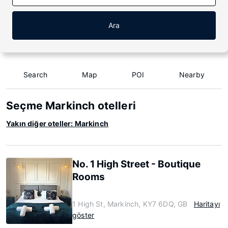
Ara
Search
Map
POI
Nearby
Seçme Markinch otelleri
Yakın diğer oteller: Markinch
No. 1 High Street - Boutique
Rooms
1 High St, Markinch, KY7 6DQ, GB
Haritayı
göster