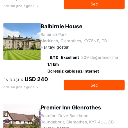
Seç
oda başına / gecelik
Balbirnie House
Balbirnie Park
Markinch, Glenrothes, KY76NE, GB
Haritayı göster
9/10
Excellent
309 değerlendirme
1.1 km
Ücretsiz kablosuz internet
USD 240
EN DÜŞÜK
Seç
oda başına / gecelik
Premier Inn Glenrothes
Beaufort Drive Bankhead
Roundabout, Glenrothes, KY7 4UJ, GB