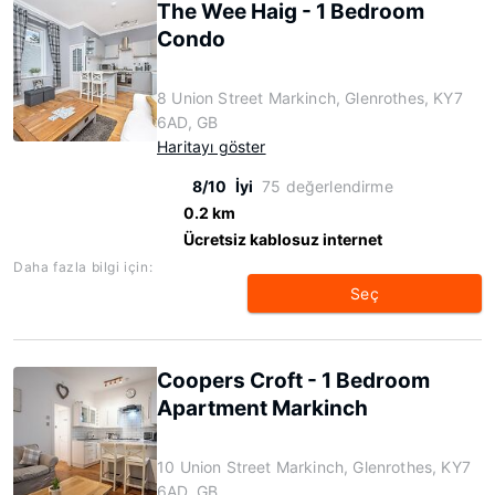
The Wee Haig - 1 Bedroom
Condo
8 Union Street Markinch, Glenrothes, KY7
6AD, GB
Haritayı göster
8/10
İyi
75 değerlendirme
0.2 km
Ücretsiz kablosuz internet
Daha fazla bilgi için:
Seç
Coopers Croft - 1 Bedroom
Apartment Markinch
10 Union Street Markinch, Glenrothes, KY7
6AD, GB