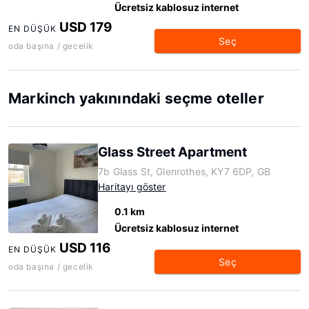
Ücretsiz kablosuz internet
USD 179
EN DÜŞÜK
Seç
oda başına / gecelik
Markinch yakınındaki seçme oteller
Glass Street Apartment
7b Glass St, Glenrothes, KY7 6DP, GB
Haritayı göster
0.1 km
Ücretsiz kablosuz internet
USD 116
EN DÜŞÜK
Seç
oda başına / gecelik