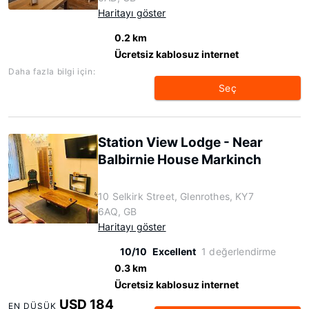
Haritayı göster
0.2 km
Ücretsiz kablosuz internet
Daha fazla bilgi için:
Seç
Station View Lodge - Near
Balbirnie House Markinch
10 Selkirk Street, Glenrothes, KY7
6AQ, GB
Haritayı göster
10/10
Excellent
1 değerlendirme
0.3 km
Ücretsiz kablosuz internet
USD 184
EN DÜŞÜK