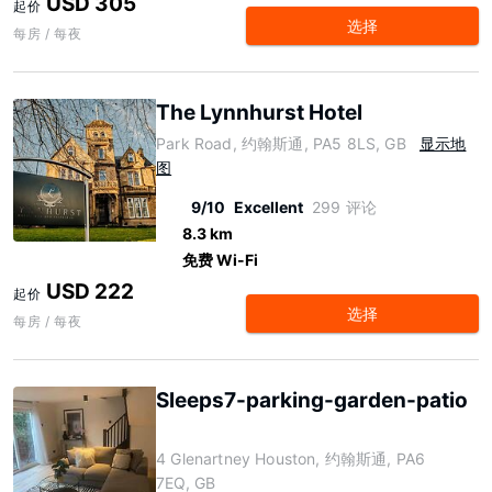
USD 305
起价
选择
每房 / 每夜
The Lynnhurst Hotel
Park Road, 约翰斯通, PA5 8LS, GB
显示地
图
9/10
Excellent
299 评论
8.3 km
免费 Wi-Fi
USD 222
起价
选择
每房 / 每夜
Sleeps7-parking-garden-patio
4 Glenartney Houston, 约翰斯通, PA6
7EQ, GB