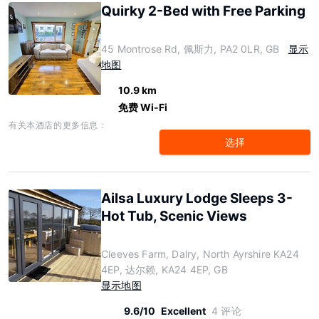
Quirky 2-Bed with Free Parking
45 Montrose Rd, 佩斯力, PA2 0LR, GB
显示
地图
10.9 km
免费 Wi-Fi
有关本酒店的更多信息：
选择
Ailsa Luxury Lodge Sleeps 3-
Hot Tub, Scenic Views
Cleeves Farm, Dalry, North Ayrshire KA24
4EP, 达尔赖, KA24 4EP, GB
显示地图
9.6/10
Excellent
4 评论