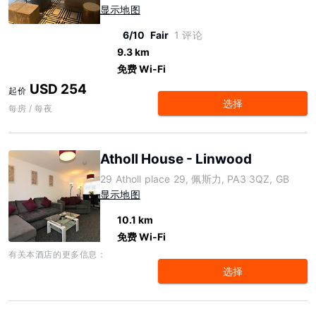
显示地图
6/10
Fair
1 评论
9.3 km
免费 Wi-Fi
USD 254
起价
选择
每房 / 每夜
Atholl House - Linwood
29 Atholl place 29, 佩斯力, PA3 3QZ, GB
显示地图
10.1 km
免费 Wi-Fi
有关本酒店的更多信息：
选择