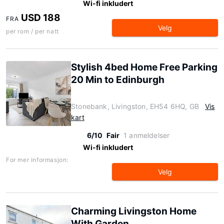
Wi-fi inkludert
USD 188
FRA
Velg
per rom / per natt
Stylish 4bed Home Free Parking
20 Min to Edinburgh
Stonebank, Livingston, EH54 6HQ, GB
Vis
kart
6/10
Fair
1 anmeldelser
Wi-fi inkludert
For mer informasjon:
Velg
Charming Livingston Home
With Garden