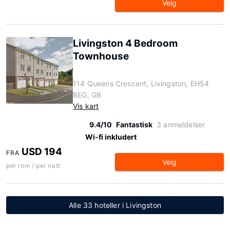
Velg
Livingston 4 Bedroom
Townhouse
114 Queens Crescent, Livingston, EH54
8EG, GB
Vis kart
9.4/10
Fantastisk
3 anmeldelser
Wi-fi inkludert
USD 194
FRA
Velg
per rom / per natt
Alle 33 hoteller i Livingston