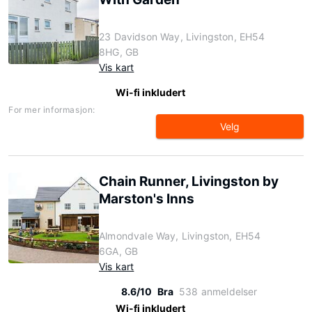
23 Davidson Way, Livingston, EH54
8HG, GB
Vis kart
Wi-fi inkludert
For mer informasjon:
Velg
Chain Runner, Livingston by
Marston's Inns
Almondvale Way, Livingston, EH54
6GA, GB
Vis kart
8.6/10
Bra
538 anmeldelser
Wi-fi inkludert