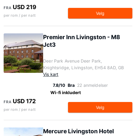
USD 219
FRA
Velg
per rom / per natt
Premier Inn Livingston - M8
Jct3
Deer Park Avenue Deer Park,
Knightsridge, Livingston, EH54 8AD, GB
Vis kart
7.8/10
Bra
22 anmeldelser
Wi-fi inkludert
USD 172
FRA
Velg
per rom / per natt
Mercure Livingston Hotel