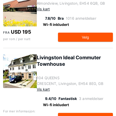
Almondview, Livingston, EH54 6QB, GB
Vis kart
7.8/10
Bra
1016 anmeldelser
Wi-fi inkludert
USD 195
FRA
Velg
per rom / per natt
Livingston Ideal Commuter
Townhouse
104 QUEENS
CRESCENT, Livingston, EH54 8EG, GB
Vis kart
9.4/10
Fantastisk
3 anmeldelser
Wi-fi inkludert
For mer informasjon: