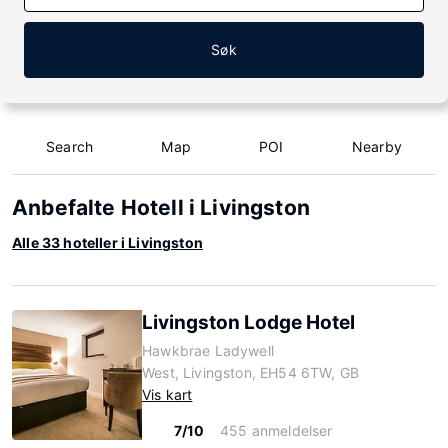
Søk
Search
Map
POI
Nearby
Anbefalte Hotell i Livingston
Alle 33 hoteller i Livingston
Livingston Lodge Hotel
Hawkbrae Ladywell
West, Livingston, EH54 6TW, GB
Vis kart
7/10
455 anmeldelser