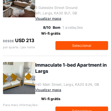
3 Gateside Street Ground
left, Largs, KA30 9LF, GB
Visualizar mapa
8/10
Bom
1 avaliações
Wi-fi grátis
USD 213
DESDE
Seleccionar
por quarto / por noite
Immaculate 1-bed Apartment in
Largs
140 Main Street, Largs, KA30 8JN, GB
Visualizar mapa
Wi-fi grátis
Para mais informações:
Seleccionar