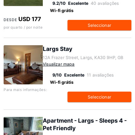
9.2/10
Excelente
40 avaliações
Wi-fi grátis
USD 177
DESDE
Seleccionar
por quarto / por noite
Largs Stay
12A Frazer Street, Largs, KA30 9HP, GB
Visualizar mapa
9/10
Excelente
11 avaliações
Wi-fi grátis
Para mais informações:
Seleccionar
Apartment - Largs - Sleeps 4 -
Pet Friendly