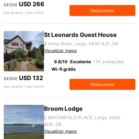
USD 266
DESDE
Seleccionar
por quarto / por noite
St Leonards Guest House
9 Irvine Road, Largs, KA30 8JP, GB
Visualizar mapa
9.8/10
Excelente
174 avaliações
Wi-fi grátis
USD 132
DESDE
Seleccionar
por quarto / por noite
Broom Lodge
5 BROOMFIELD PLACE, Largs, KA30
8DR, GB
Visualizar mapa