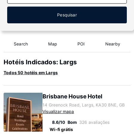
Pesquisar
Search
Map
POI
Nearby
Hotéis Indicados: Largs
Todos 50 hotéis em Largs
Brisbane House Hotel
14 Greenock Road, Largs, KA30 8NE, GB
Visualizar mapa
8.6/10
Bom
326 avaliações
Wi-fi grátis