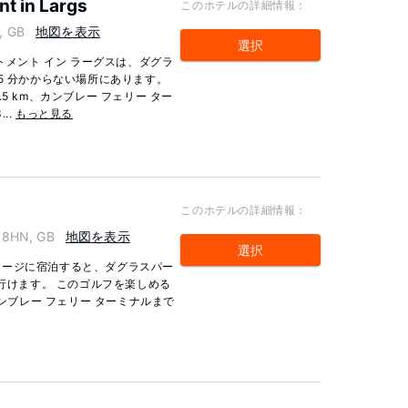
t in Largs
このホテルの詳細情報：
, GB
地図を表示
選択
トメント イン ラーグスは、ダグラ
5 分かからない場所にあります。
5 km、カンブレー フェリー ター
..
もっと見る
このホテルの詳細情報：
 8HN, GB
地図を表示
選択
テージに宿泊すると、ダグラスパー
で行けます。 このゴルフを楽しめる
カンブレー フェリー ターミナルまで