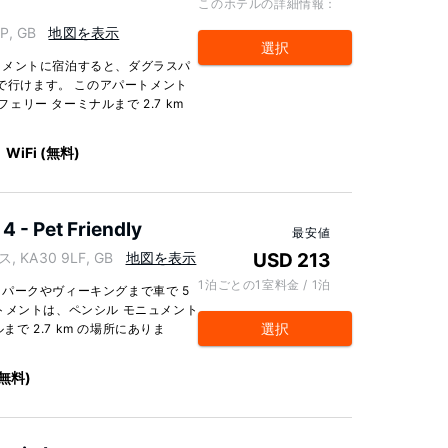
このホテルの詳細情報：
P, GB
地図を表示
選択
トメントに宿泊すると、ダグラスパ
分で行けます。 このアパートメント
フェリー ターミナルまで 2.7 km
WiFi (無料)
4 - Pet Friendly
最安値
グス, KA30 9LF, GB
地図を表示
USD 213
1泊ごとの1室料金 / 1泊
パークやヴィーキングまで車で 5
トメントは、ペンシル モニュメント
選択
まで 2.7 km の場所にありま
(無料)