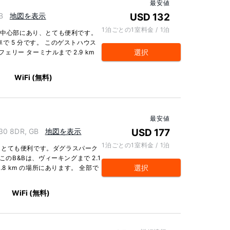
最安値
B
地図を表示
USD 132
1泊ごとの1室料金 / 1泊
の中心部にあり、とても便利です。
で 5 分です。 このゲストハウス
選択
フェリー ターミナルまで 2.9 km
WiFi (無料)
最安値
0 8DR, GB
地図を表示
USD 177
1泊ごとの1室料金 / 1泊
、とても便利です。ダグラスパーク
このB&Bは、ヴィーキングまで 2.1
選択
.8 km の場所にあります。 全部で
WiFi (無料)