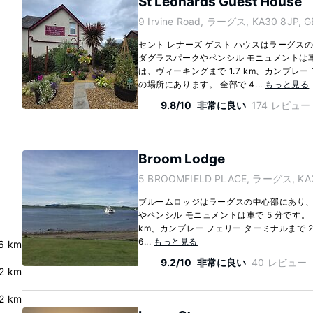
St Leonards Guest House
9 Irvine Road, ラーグス, KA30 8JP, G
セント レナーズ ゲスト ハウスはラーグス
ダグラスパークやペンシル モニュメントは車
は、ヴィーキングまで 1.7 km、カンブレー 
の場所にあります。 全部で 4...
もっと見る
9.8/10
非常に良い
174 レビュー
Broom Lodge
5 BROOMFIELD PLACE, ラーグス, KA3
ブルームロッジはラーグスの中心部にあり
やペンシル モニュメントは車で 5 分です。 
km、カンブレー フェリー ターミナルまで 2
6...
もっと見る
6 km
9.2/10
非常に良い
40 レビュー
.2 km
2 km