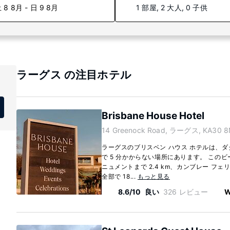
 8 8月 - 日 9 8月
1 部屋, 2 大人, 0 子供
ラーグス の注目ホテル
Brisbane House Hotel
14 Greenock Road, ラーグス, KA30 8
ラーグスのブリスベン ハウス ホテルは、
で 5 分かからない場所にあります。 この
ニュメントまで 2.4 km、カンブレー フェリ
全部で 18...
もっと見る
8.6/10
良い
326 レビュー
W