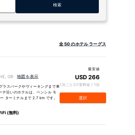
検索
全 50 のホテル ラーグス
最安値
NE, GB
地図を表示
USD 266
1泊ごとの1室料金 / 1泊
ダグラスパークやヴィーキングまで車
ビーチ沿いのホテルは、ペンシル モ
選択
ー ターミナルまで 2.7 km です。
iFi (無料)