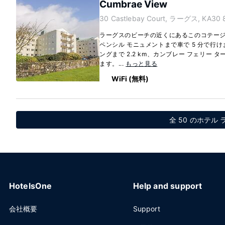
Cumbrae View
30 Castlebay Court, ラーグス, KA30 
ラーグスのビーチの近くにあるこのコテー
ペンシル モニュメントまで車で 5 分で行
ングまで 2.2 km、カンブレー フェリー ター
ます。...
もっと見る
WiFi (無料)
全 50 のホテル
HotelsOne
Help and support
会社概要
Support