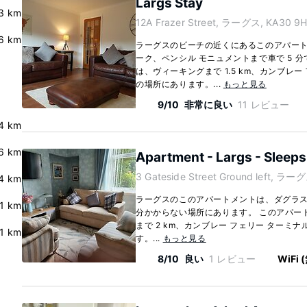
Largs Stay
3 km
12A Frazer Street, ラーグス, KA30 9H
.6 km
ラーグスのビーチの近くにあるこのアパー
ーク、ペンシル モニュメントまで車で 5 
は、ヴィーキングまで 1.5 km、カンブレー 
の場所にあります。...
もっと見る
9/10
非常に良い
11 レビュー
4 km
6 km
Apartment - Largs - Sleeps 
3 Gateside Street Ground left, ラー
4 km
ラーグスのこのアパートメントは、ダグラス
.1 km
分かからない場所にあります。 このアパー
まで 2 km、カンブレー フェリー ターミナル
.1 km
す。...
もっと見る
8/10
良い
1 レビュー
WiFi 