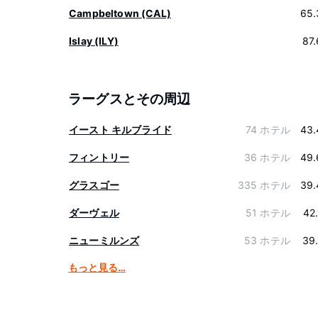
Campbeltown (CAL)
65.
Islay (ILY)
87
ラーグスとその周辺
イースト キルブライド
74 ホテル
43.
フィントリー
36 ホテル
49.
グラスゴー
335 ホテル
39.
ダーヴェル
51 ホテル
42
ニューミルンズ
53 ホテル
39
もっと見る…