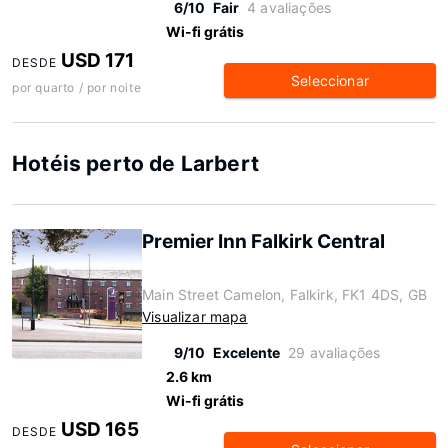
6/10
Fair
4 avaliações
Wi-fi grátis
USD 171
DESDE
Seleccionar
por quarto / por noite
Hotéis perto de Larbert
Premier Inn Falkirk Central
Main Street Camelon, Falkirk, FK1 4DS, GB
Visualizar mapa
9/10
Excelente
29 avaliações
2.6 km
Wi-fi grátis
USD 165
DESDE