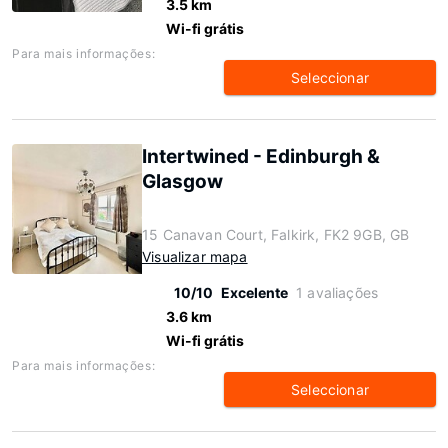
3.5 km
Wi-fi grátis
Para mais informações:
Seleccionar
Intertwined - Edinburgh &
Glasgow
15 Canavan Court, Falkirk, FK2 9GB, GB
Visualizar mapa
10/10
Excelente
1 avaliações
3.6 km
Wi-fi grátis
Para mais informações:
Seleccionar