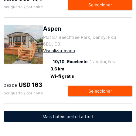
Seleccionar
por quarto / por noite
Aspen
Plot 87 Beechtree Park, Denny, FK6
6BU, GB
Visualizar mapa
10/10
Excelente
1 avaliações
3.6 km
Wi-fi grátis
USD 163
DESDE
Seleccionar
por quarto / por noite
Mais hotéis perto Larbert