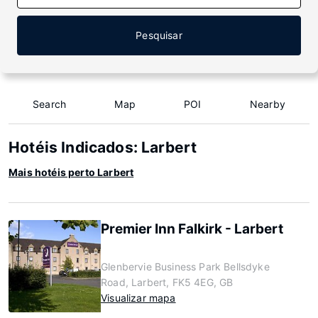
Pesquisar
Search
Map
POI
Nearby
Hotéis Indicados: Larbert
Mais hotéis perto Larbert
Premier Inn Falkirk - Larbert
Glenbervie Business Park Bellsdyke
Road, Larbert, FK5 4EG, GB
Visualizar mapa