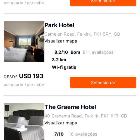
Seleccionar
por quarto / por noite
Park Hotel
Camelon Road, Falkirk, FK1 5RY, GB
Visualizar mapa
8.2/10
Bom
811 avaliações
3.2 km
Wi-fi grátis
USD 193
DESDE
Seleccionar
por quarto / por noite
The Graeme Hotel
40 Grahams Road, Falkirk, FK1 1HR, GB
Visualizar mapa
7/10
16 avaliações