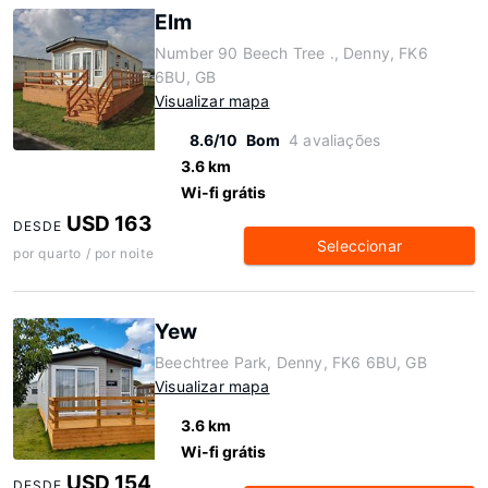
Elm
Number 90 Beech Tree ., Denny, FK6
6BU, GB
Visualizar mapa
8.6/10
Bom
4 avaliações
3.6 km
Wi-fi grátis
USD 163
DESDE
Seleccionar
por quarto / por noite
Yew
Beechtree Park, Denny, FK6 6BU, GB
Visualizar mapa
3.6 km
Wi-fi grátis
USD 154
DESDE