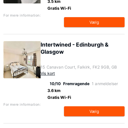
3.5 km
Gratis Wi-Fi
For mere information:
Vælg
Intertwined - Edinburgh &
Glasgow
15 Canavan Court, Falkirk, FK2 9GB, GB
Vis kort
10/10
Fremragende
1 anmeldelser
3.6 km
Gratis Wi-Fi
For mere information:
Vælg