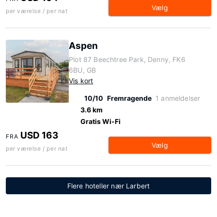
Vælg
per værelse / per nat
Aspen
Plot 87 Beechtree Park, Denny, FK6
6BU, GB
Vis kort
10/10
Fremragende
1 anmeldelser
3.6 km
Gratis Wi-Fi
USD 163
FRA
Vælg
per værelse / per nat
Flere hoteller nær Larbert