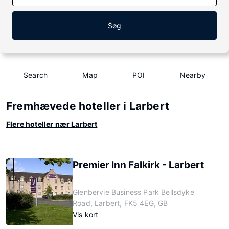
Søg
Search
Map
POI
Nearby
Fremhævede hoteller i Larbert
Flere hoteller nær Larbert
Premier Inn Falkirk - Larbert
Glenbervie Business Park Bellsdyke
Road, Larbert, FK5 4EG, GB
Vis kort