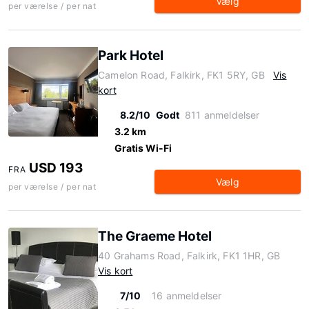
Vælg
per værelse / per nat
Park Hotel
Camelon Road, Falkirk, FK1 5RY, GB
Vis
kort
8.2/10
Godt
811 anmeldelser
3.2 km
Gratis Wi-Fi
USD 193
FRA
Vælg
per værelse / per nat
The Graeme Hotel
40 Grahams Road, Falkirk, FK1 1HR, GB
Vis kort
7/10
16 anmeldelser