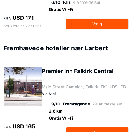
6/10
Fair
4 anmeldelser
Gratis Wi-Fi
USD 171
FRA
Vælg
per værelse / per nat
Fremhævede hoteller nær Larbert
Premier Inn Falkirk Central
Main Street Camelon, Falkirk, FK1 4DS, GB
Vis kort
9/10
Fremragende
29 anmeldelser
2.6 km
Gratis Wi-Fi
USD 165
FRA