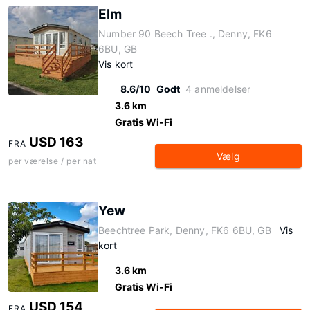
Elm
Number 90 Beech Tree ., Denny, FK6
6BU, GB
Vis kort
8.6/10
Godt
4 anmeldelser
3.6 km
Gratis Wi-Fi
USD 163
FRA
Vælg
per værelse / per nat
Yew
Beechtree Park, Denny, FK6 6BU, GB
Vis
kort
3.6 km
Gratis Wi-Fi
USD 154
FRA