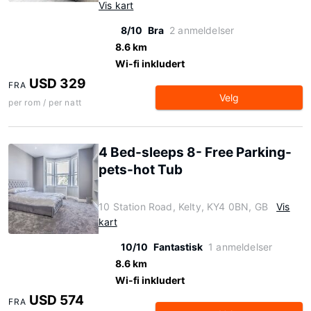
Vis kart
8/10
Bra
2 anmeldelser
8.6 km
Wi-fi inkludert
USD 329
FRA
Velg
per rom / per natt
4 Bed-sleeps 8- Free Parking-
pets-hot Tub
10 Station Road, Kelty, KY4 0BN, GB
Vis
kart
10/10
Fantastisk
1 anmeldelser
8.6 km
Wi-fi inkludert
USD 574
FRA