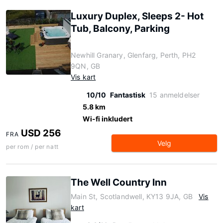
Luxury Duplex, Sleeps 2- Hot
Tub, Balcony, Parking
Newhill Granary, Glenfarg, Perth, PH2
9QN, GB
Vis kart
10/10
Fantastisk
15 anmeldelser
5.8 km
Wi-fi inkludert
USD 256
FRA
Velg
per rom / per natt
The Well Country Inn
Main St, Scotlandwell, KY13 9JA, GB
Vis
kart