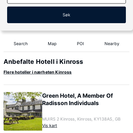
Søk
Search
Map
POI
Nearby
Anbefalte Hotell i Kinross
Flere hoteller i nærheten Kinross
Green Hotel, A Member Of
Radisson Individuals
MUIRS 2 Kinross, Kinross, KY138AS, GB
Vis kart