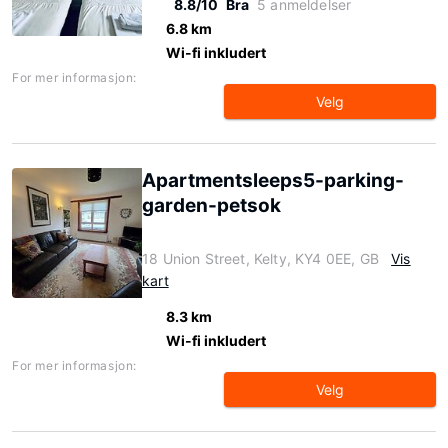
8.8/10
Bra
5 anmeldelser
6.8 km
Wi-fi inkludert
For mer informasjon:
Velg
Apartmentsleeps5-parking-
garden-petsok
18 Union Street, Kelty, KY4 0EE, GB
Vis
kart
8.3 km
Wi-fi inkludert
For mer informasjon:
Velg