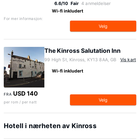
6.6/10
Fair
4 anmeldelser
Wi-fi inkludert
For mer informasjon:
Velg
The Kinross Salutation Inn
99 High St, Kinross, KY13 8AA, GB
Vis kart
Wi-fi inkludert
USD 140
FRA
Velg
per rom / per natt
Hotell i nærheten av Kinross