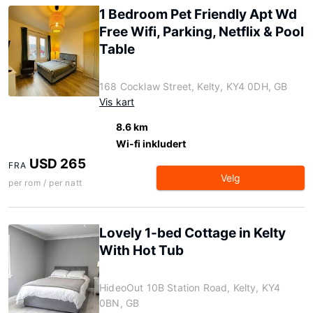
1 Bedroom Pet Friendly Apt Wd
Free Wifi, Parking, Netflix & Pool
Table
168 Cocklaw Street, Kelty, KY4 0DH, GB
Vis kart
8.6 km
Wi-fi inkludert
USD 265
FRA
Velg
per rom / per natt
Lovely 1-bed Cottage in Kelty
With Hot Tub
HideoOut 10B Station Road, Kelty, KY4
0BN, GB