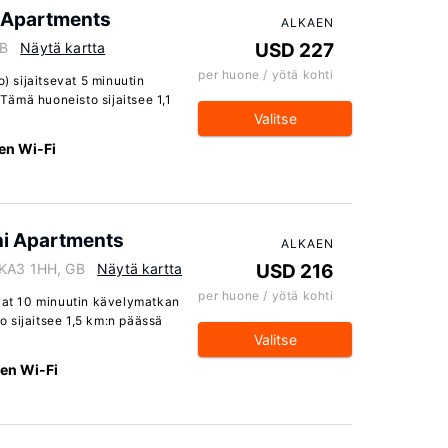
i Apartments
ALKAEN
GB
Näytä kartta
USD 227
per huone / yötä kohti
o) sijaitsevat 5 minuutin
ämä huoneisto sijaitsee 1,1
Valitse
en Wi-Fi
ni Apartments
ALKAEN
 KA3 1HH, GB
Näytä kartta
USD 216
per huone / yötä kohti
evat 10 minuutin kävelymatkan
 sijaitsee 1,5 km:n päässä
Valitse
nen Wi-Fi