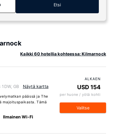
a
Etsi
marnock
Kaikki 60 hotellia kohteessa: Kilmarnock
ALKAEN
A3 1DW, GB
Näytä kartta
USD 154
per huone / yötä kohti
kävelymatkan päässä ja The
ä majoituspaikasta. Tämä
Valitse
Ilmainen Wi-Fi