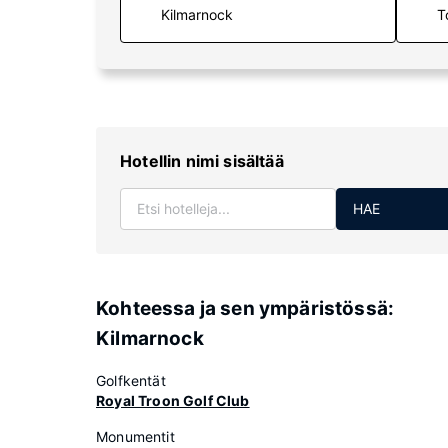
T
Hotellin nimi sisältää
HAE
Kohteessa ja sen ympäristössä:
Kilmarnock
Golfkentät
Royal Troon Golf Club
Monumentit