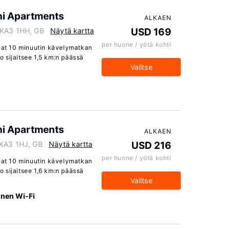
ni Apartments
ALKAEN
 KA3 1HH, GB
Näytä kartta
USD 169
per huone / yötä kohti
evat 10 minuutin kävelymatkan
 sijaitsee 1,5 km:n päässä
Valitse
ni Apartments
ALKAEN
 KA3 1HJ, GB
Näytä kartta
USD 216
per huone / yötä kohti
evat 10 minuutin kävelymatkan
 sijaitsee 1,6 km:n päässä
Valitse
inen Wi-Fi