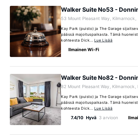
Walker Suite No53 - Donni
53 Mount Pleasant Way, Kilmarnock,
Kay Park (puisto) ja The Garage sijaits
päässä majoituspaikasta. Tämä huoneisto
kohteesta Dick...
Lue Lisää
Ilmainen Wi-Fi
Walker Suite No82 - Donni
82 Mount Pleasant Way, Kilmarnock,
Kay Park (puisto) ja The Garage sijaits
päässä majoituspaikasta. Tämä huoneisto
kohteesta Dick...
Lue Lisää
7.4/10
Hyvä
3 arvioon
Ilma