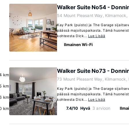
Walker Suite No54 - Donni
54 Mount Pleasant Way, Kilmarnock,
Kay Park (puisto) ja The Garage sijaits
päässä majoituspaikasta. Tämä huoneisto
kohteesta Dick...
Lue Lisää
Ilmainen Wi-Fi
Walker Suite No73 - Donni
4 km
73 Mount Pleasant Way, Kilmarnock,
5 km
Kay Park (puisto) ja The Garage sijaits
päässä majoituspaikasta. Tämä huoneisto
.6 km
kohteesta Dick...
Lue Lisää
7.4/10
Hyvä
3 arvioon
Ilma
0 km