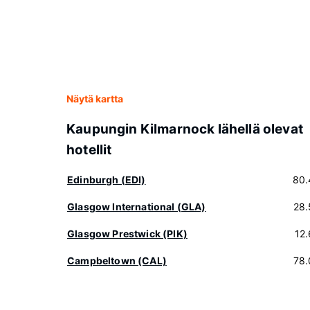
Näytä kartta
Kaupungin Kilmarnock lähellä olevat
hotellit
Edinburgh (EDI)
80.
Glasgow International (GLA)
28.
Glasgow Prestwick (PIK)
12
Campbeltown (CAL)
78.