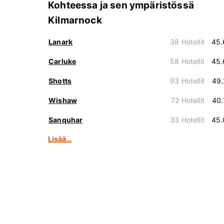
Kohteessa ja sen ympäristössä
Kilmarnock
Lanark
38 Hotellit
45.
Carluke
58 Hotellit
45.
Shotts
93 Hotellit
49.
Wishaw
72 Hotellit
40.
Sanquhar
33 Hotellit
45.
Lisää…