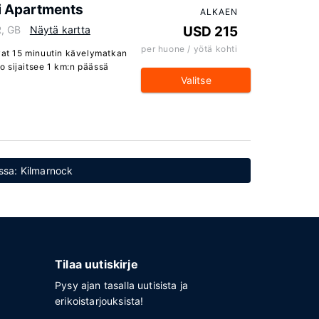
i Apartments
ALKAEN
R, GB
Näytä kartta
USD 215
per huone / yötä kohti
evat 15 minuutin kävelymatkan
 sijaitsee 1 km:n päässä
Valitse
essa: Kilmarnock
Tilaa uutiskirje
Pysy ajan tasalla uutisista ja
erikoistarjouksista!