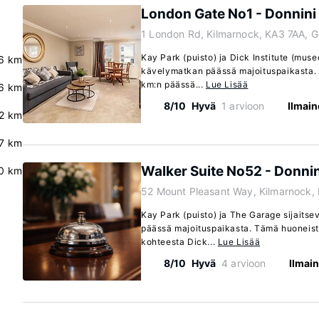
London Gate No1 - Donnin
1 London Rd, Kilmarnock, KA3 7AA, 
Kay Park (puisto) ja Dick Institute (muse
6 km
kävelymatkan päässä majoituspaikasta. T
km:n päässä...
Lue Lisää
6 km
8/10
Hyvä
1 arvioon
Ilmain
2 km
7 km
Walker Suite No52 - Donni
0 km
52 Mount Pleasant Way, Kilmarnock,
Kay Park (puisto) ja The Garage sijaits
päässä majoituspaikasta. Tämä huoneisto
kohteesta Dick...
Lue Lisää
8/10
Hyvä
4 arvioon
Ilmai