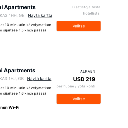
ni Apartments
Lisätietoja tästä
hotellista:
 KA3 1HH, GB
Näytä kartta
evat 10 minuutin kävelymatkan
Valitse
 sijaitsee 1,5 km:n päässä
ni Apartments
ALKAEN
 KA3 1HJ, GB
Näytä kartta
USD 219
per huone / yötä kohti
evat 10 minuutin kävelymatkan
 sijaitsee 1,6 km:n päässä
Valitse
inen Wi-Fi