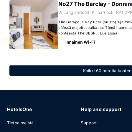
No27 The Barclay - Donnin
W Langlands St, Kilmarnock, KA1 2P
The Garage ja Kay Park (puisto) sijaits
päässä majoituspaikasta. Tämä huoneisto
kohteesta The BBSP...
Lue Lisää
Ilmainen Wi-Fi
Kaikki 60 hotellia kohte
HotelsOne
Help and support
Tietoa meistä
Support