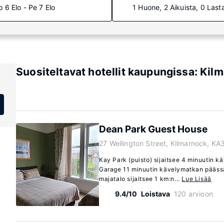
o 6 Elo - Pe 7 Elo
1 Huone, 2 Aikuista, 0 Last
Suositeltavat hotellit kaupungissa: Kil
Dean Park Guest House
27 Wellington Street, Kilmarnock, K
Kay Park (puisto) sijaitsee 4 minuutin 
Garage 11 minuutin kävelymatkan pääss
majatalo sijaitsee 1 km:n...
Lue Lisää
9.4/10
Loistava
120 arvioon