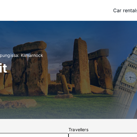
Car rental
upungissa: Kilmarnock
it
Travellers