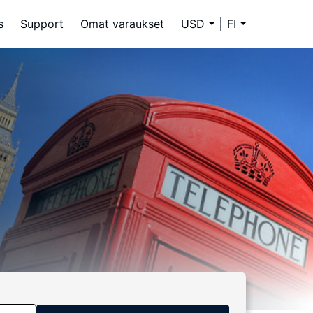
s
Support
Omat varaukset
USD
FI