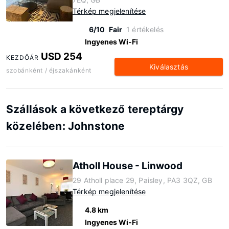
Térkép megjelenítése
6/10
Fair
1 értékelés
Ingyenes Wi-Fi
USD 254
KEZDŐÁR
Kiválasztás
szobánként / éjszakánként
Szállások a következő tereptárgy
közelében: Johnstone
Atholl House - Linwood
29 Atholl place 29, Paisley, PA3 3QZ, GB
Térkép megjelenítése
4.8 km
Ingyenes Wi-Fi