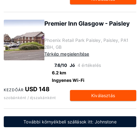
Premier Inn Glasgow - Paisley
Phoenix Retail Park Paisley, Paisley, PA1
2BH, GB
Térkép megjelenítése
7.6/10
Jó
4 értékelés
6.2 km
Ingyenes Wi-Fi
USD 148
KEZDŐÁR
Kiválasztás
szobánként / éjszakánként
További környékbeli szállások itt: Johnstone