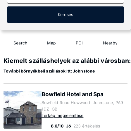
Keresés
Search
Map
POI
Nearby
Kiemelt szálláshelyek az alábbi városban
További környékbeli szállások itt: Johnstone
Bowfield Hotel and Spa
Bowfield Road Howwood, Johnstone, PA9
1DZ, GB
Térkép megjelenítése
8.6/10
Jó
223 értékelés