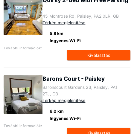
Quirky 2-Bed with Free Parking
45 Montrose Rd, Paisley, PA2 0LR, GB
Térkép megjelenítése
5.8 km
Ingyenes Wi-Fi
További információk:
Kiválasztás
Barons Court - Paisley
Baronscourt Gardens 23, Paisley, PA1
2TJ, GB
Térkép megjelenítése
6.0 km
Ingyenes Wi-Fi
További információk:
Kiválasztás