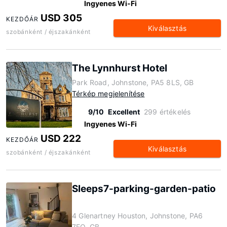
Ingyenes Wi-Fi
USD 305
KEZDŐÁR
Kiválasztás
szobánként / éjszakánként
The Lynnhurst Hotel
Park Road, Johnstone, PA5 8LS, GB
Térkép megjelenítése
9/10
Excellent
299 értékelés
Ingyenes Wi-Fi
USD 222
KEZDŐÁR
Kiválasztás
szobánként / éjszakánként
Sleeps7-parking-garden-patio
4 Glenartney Houston, Johnstone, PA6
7EQ, GB