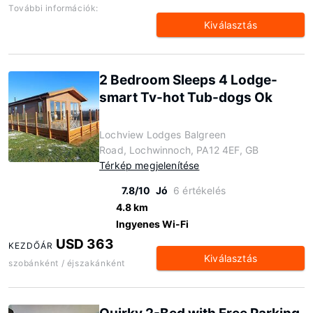
További információk:
Kiválasztás
2 Bedroom Sleeps 4 Lodge-
smart Tv-hot Tub-dogs Ok
Lochview Lodges Balgreen
Road, Lochwinnoch, PA12 4EF, GB
Térkép megjelenítése
7.8/10
Jó
6 értékelés
4.8 km
Ingyenes Wi-Fi
USD 363
KEZDŐÁR
Kiválasztás
szobánként / éjszakánként