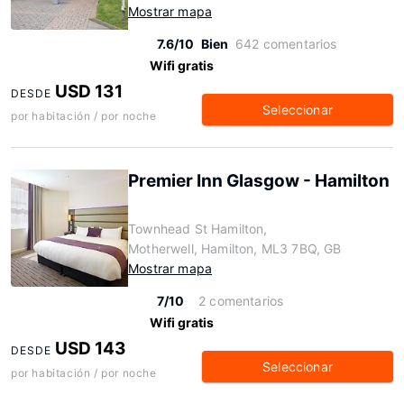
Mostrar mapa
7.6/10
Bien
642 comentarios
Wifi gratis
USD 131
DESDE
Seleccionar
por habitación / por noche
Premier Inn Glasgow - Hamilton
Townhead St Hamilton,
Motherwell, Hamilton, ML3 7BQ, GB
Mostrar mapa
7/10
2 comentarios
Wifi gratis
USD 143
DESDE
Seleccionar
por habitación / por noche