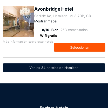
Avonbridge Hotel
Carlisle Rd, Hamilton, ML3 7DB, GB
Mostrar mapa
8/10
Bien
253 comentarios
Wifi gratis
Más información sobre este hotel:
Seleccionar
Ver los 34 hoteles de Hamilton
Explore Hotels