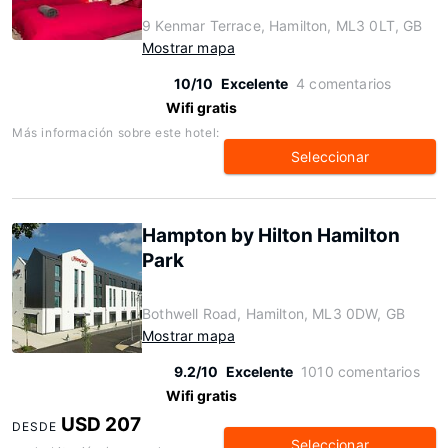
9 Kenmar Terrace, Hamilton, ML3 0LT, GB
Mostrar mapa
10/10
Excelente
4 comentarios
Wifi gratis
Más información sobre este hotel:
Seleccionar
Hampton by Hilton Hamilton
Park
Bothwell Road, Hamilton, ML3 0DW, GB
Mostrar mapa
9.2/10
Excelente
1010 comentarios
Wifi gratis
USD 207
DESDE
Seleccionar