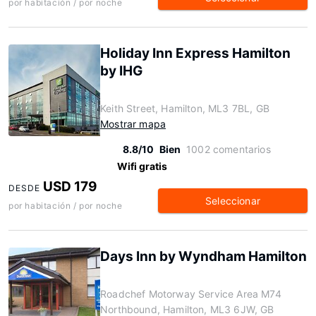
por habitación / por noche
Holiday Inn Express Hamilton
by IHG
Keith Street, Hamilton, ML3 7BL, GB
Mostrar mapa
8.8/10
Bien
1002 comentarios
Wifi gratis
USD 179
DESDE
Seleccionar
por habitación / por noche
Days Inn by Wyndham Hamilton
Roadchef Motorway Service Area M74
Northbound, Hamilton, ML3 6JW, GB