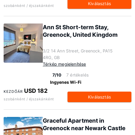
Kiválasztás
szobánként / éjszakánként
Ann St Short-term Stay,
Greenock, United Kingdom
3/2 14 Ann Street, Greenock, PA15
4RG, GB
Térkép megjelenítése
7/10
7 értékelés
Ingyenes Wi-Fi
USD 182
KEZDŐÁR
Kiválasztás
szobánként / éjszakánként
Graceful Apartment in
Greenock near Newark Castle