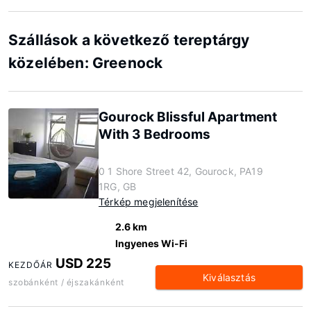
Szállások a következő tereptárgy
közelében: Greenock
Gourock Blissful Apartment
With 3 Bedrooms
0 1 Shore Street 42, Gourock, PA19
1RG, GB
Térkép megjelenítése
2.6 km
Ingyenes Wi-Fi
USD 225
KEZDŐÁR
Kiválasztás
szobánként / éjszakánként