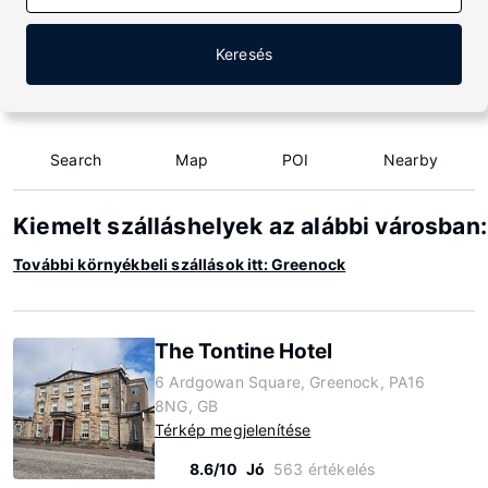
Keresés
Search
Map
POI
Nearby
Kiemelt szálláshelyek az alábbi városban
További környékbeli szállások itt: Greenock
The Tontine Hotel
6 Ardgowan Square, Greenock, PA16
8NG, GB
Térkép megjelenítése
8.6/10
Jó
563 értékelés