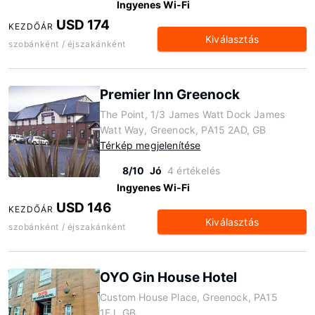
Ingyenes Wi-Fi
USD 174
KEZDŐÁR
Kiválasztás
szobánként / éjszakánként
Premier Inn Greenock
The Point, 1/3 James Watt Dock James
Watt Way, Greenock, PA15 2AD, GB
Térkép megjelenítése
8/10
Jó
4 értékelés
Ingyenes Wi-Fi
USD 146
KEZDŐÁR
Kiválasztás
szobánként / éjszakánként
OYO Gin House Hotel
Custom House Place, Greenock, PA15
1EJ, GB