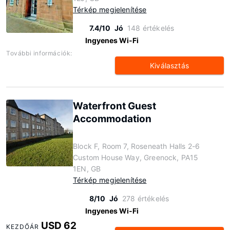
Térkép megjelenítése
7.4/10
Jó
148 értékelés
Ingyenes Wi-Fi
További információk:
Kiválasztás
Waterfront Guest
Accommodation
Block F, Room 7, Roseneath Halls 2-6
Custom House Way, Greenock, PA15
1EN, GB
Térkép megjelenítése
8/10
Jó
278 értékelés
Ingyenes Wi-Fi
USD 62
KEZDŐÁR