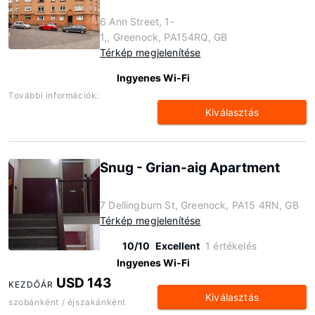
6 Ann Street, 1-
1,, Greenock, PA154RQ, GB
Térkép megjelenítése
Ingyenes Wi-Fi
További információk:
Kiválasztás
Snug - Grian-aig Apartment
7 Dellingburn St, Greenock, PA15 4RN, GB
Térkép megjelenítése
10/10
Excellent
1 értékelés
Ingyenes Wi-Fi
USD 143
KEZDŐÁR
Kiválasztás
szobánként / éjszakánként