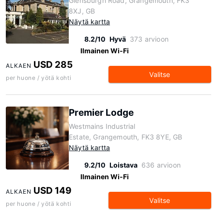
Glensburgh Road, Grangemouth, FK3
8XJ, GB
Näytä kartta
8.2/10
Hyvä
373 arvioon
Ilmainen Wi-Fi
USD 285
ALKAEN
Valitse
per huone / yötä kohti
Premier Lodge
Westmains Industrial
Estate, Grangemouth, FK3 8YE, GB
Näytä kartta
9.2/10
Loistava
636 arvioon
Ilmainen Wi-Fi
USD 149
ALKAEN
Valitse
per huone / yötä kohti