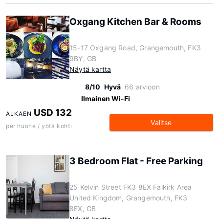
Oxgang Kitchen Bar & Rooms
15-17 Oxgang Road, Grangemouth, FK3
9BY, GB
Näytä kartta
8/10
Hyvä
66 arvioon
Ilmainen Wi-Fi
USD 132
ALKAEN
Valitse
per huone / yötä kohti
3 Bedroom Flat - Free Parking
25 Kelvin Street FK3 8EX Falkirk Area
United Kingdom, Grangemouth, FK3
8EX, GB