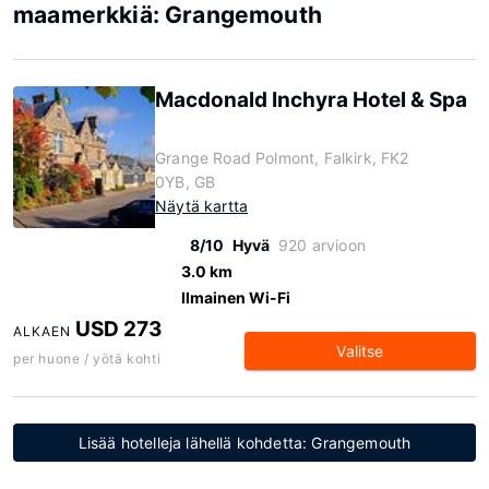
maamerkkiä: Grangemouth
Macdonald Inchyra Hotel & Spa
Grange Road Polmont, Falkirk, FK2
0YB, GB
Näytä kartta
8/10
Hyvä
920 arvioon
3.0 km
Ilmainen Wi-Fi
USD 273
ALKAEN
Valitse
per huone / yötä kohti
Lisää hotelleja lähellä kohdetta: Grangemouth