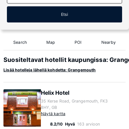
Etsi
Search
Map
POI
Nearby
Suositeltavat hotellit kaupungissa: Gran
Lisää hotelleja lähellä kohdetta: Grangemouth
Helix Hotel
35 Kerse Road, Grangemouth, FK3
8HY, GB
Näytä kartta
8.2/10
Hyvä
163 arvioon