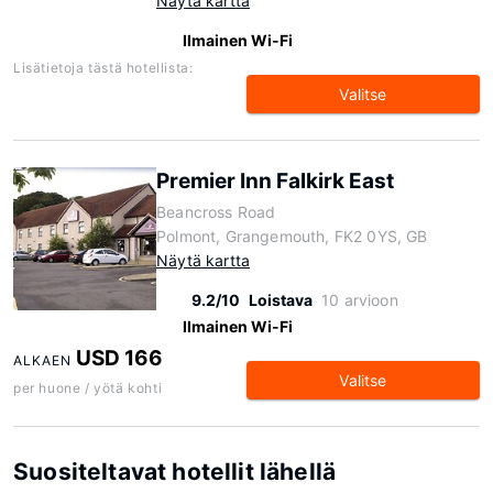
Näytä kartta
Ilmainen Wi-Fi
Lisätietoja tästä hotellista:
Valitse
Premier Inn Falkirk East
Beancross Road
Polmont, Grangemouth, FK2 0YS, GB
Näytä kartta
9.2/10
Loistava
10 arvioon
Ilmainen Wi-Fi
USD 166
ALKAEN
Valitse
per huone / yötä kohti
Suositeltavat hotellit lähellä