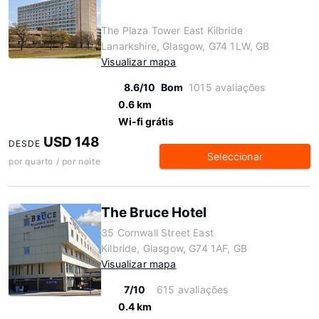
The Plaza Tower East Kilbride
Lanarkshire, Glasgow, G74 1LW, GB
Visualizar mapa
8.6/10
Bom
1015 avaliações
0.6 km
Wi-fi grátis
USD 148
DESDE
Seleccionar
por quarto / por noite
The Bruce Hotel
35 Cornwall Street East
Kilbride, Glasgow, G74 1AF, GB
Visualizar mapa
7/10
615 avaliações
0.4 km