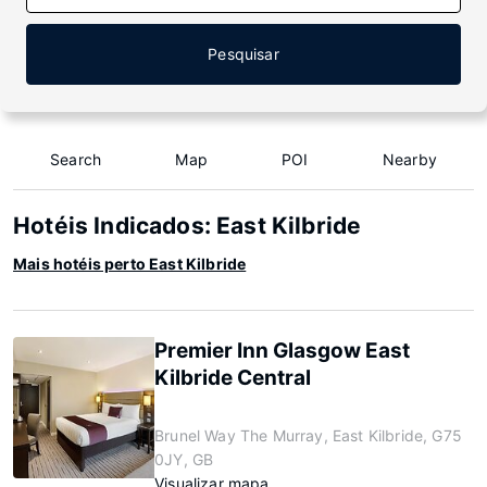
Pesquisar
Search
Map
POI
Nearby
Hotéis Indicados: East Kilbride
Mais hotéis perto East Kilbride
Premier Inn Glasgow East
Kilbride Central
Brunel Way The Murray, East Kilbride, G75
0JY, GB
Visualizar mapa