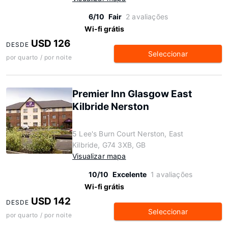
6/10
Fair
2 avaliações
Wi-fi grátis
USD 126
DESDE
Seleccionar
por quarto / por noite
Premier Inn Glasgow East
Kilbride Nerston
5 Lee's Burn Court Nerston, East
Kilbride, G74 3XB, GB
Visualizar mapa
10/10
Excelente
1 avaliações
Wi-fi grátis
USD 142
DESDE
Seleccionar
por quarto / por noite