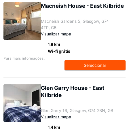
Macneish House - East Kilbride
Macneish Gardens 5, Glasgow, G74
4TP, GB
Visualizar mapa
1.8 km
Wi-fi grátis
Para mais informações:
Seleccionar
Glen Garry House - East
Kilbride
Glen Garry 16, Glasgow, G74 2BN, GB
Visualizar mapa
1.4 km