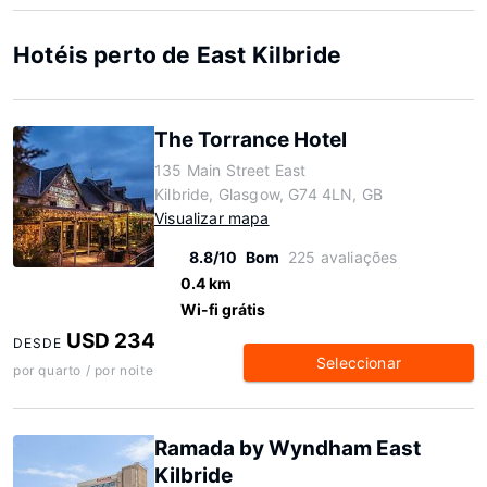
Hotéis perto de East Kilbride
The Torrance Hotel
135 Main Street East
Kilbride, Glasgow, G74 4LN, GB
Visualizar mapa
8.8/10
Bom
225 avaliações
0.4 km
Wi-fi grátis
USD 234
DESDE
Seleccionar
por quarto / por noite
Ramada by Wyndham East
Kilbride