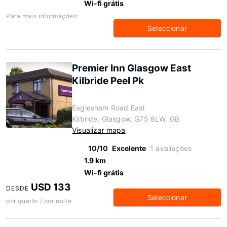
Wi-fi grátis
Para mais informações:
Seleccionar
Premier Inn Glasgow East
Kilbride Peel Pk
Eaglesham Road East
Kilbride, Glasgow, G75 8LW, GB
Visualizar mapa
10/10
Excelente
1 avaliações
1.9 km
Wi-fi grátis
USD 133
DESDE
Seleccionar
por quarto / por noite