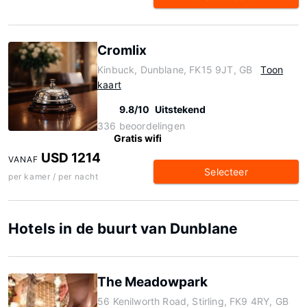
Cromlix
Kinbuck, Dunblane, FK15 9JT, GB
Toon
kaart
9.8/10
Uitstekend
336 beoordelingen
Gratis wifi
USD 1214
VANAF
Selecteer
per kamer / per nacht
Hotels in de buurt van Dunblane
The Meadowpark
56 Kenilworth Road, Stirling, FK9 4RY, GB