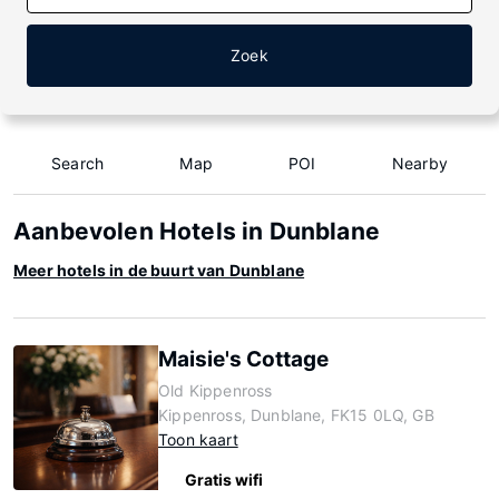
Zoek
Search
Map
POI
Nearby
Aanbevolen Hotels in Dunblane
Meer hotels in de buurt van Dunblane
Maisie's Cottage
Old Kippenross
Kippenross, Dunblane, FK15 0LQ, GB
Toon kaart
Gratis wifi