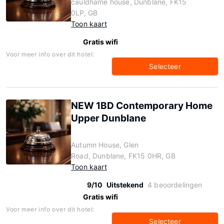
cauldhame house, Dunblane, FK15
0LP, GB
Toon kaart
Gratis wifi
Voor meer info over dit hotel:
Selecteer
NEW 1BD Contemporary Home
Upper Dunblane
Autumn House, Glen
Road, Dunblane, FK15 0HR, GB
Toon kaart
9/10
Uitstekend
4 beoordelingen
Gratis wifi
Voor meer info over dit hotel:
Selecteer