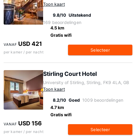
Toon kaart
9.8/10
Uitstekend
169 beoordelingen
4.5 km
Gratis wifi
USD 421
VANAF
Selecteer
per kamer / per nacht
Stirling Court Hotel
University of Stirling, Stirling, FK9 4LA, GB
Toon kaart
8.2/10
Goed
1009 beoordelingen
4.7 km
Gratis wifi
USD 156
VANAF
Selecteer
per kamer / per nacht