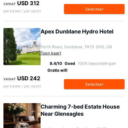
USD 312
VANAF
Selecteer
per kamer / per nacht
Apex Dunblane Hydro Hotel
Perth Road, Dunblane, FK15 0HG, GB
Toon kaart
8.4/10
Goed
1006 beoordelingen
Gratis wifi
USD 242
VANAF
Selecteer
per kamer / per nacht
Charming 7-bed Estate House
Near Gleneagles