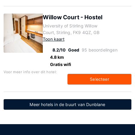
Willow Court - Hostel
University of Stirling Willow
Court, Stirling, FK9 4QZ, GB
Toon kaart
8.2/10
Goed
95 beoordelingen
4.8 km
Gratis wifi
Voor meer info over dit hotel:
Selecteer
Meer hotels in de buurt van Dunblane