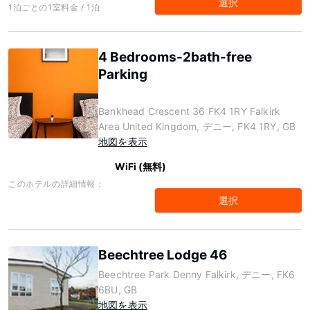
選択
1泊ごとの1室料金 / 1泊
4 Bedrooms-2bath-free
Parking
Bankhead Crescent 36 FK4 1RY Falkirk
Area United Kingdom, デニー, FK4 1RY, GB
地図を表示
WiFi (無料)
このホテルの詳細情報：
選択
Beechtree Lodge 46
Beechtree Park Denny Falkirk, デニー, FK6
6BU, GB
地図を表示