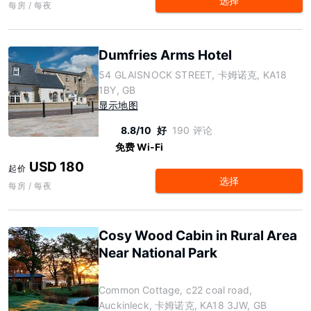
选择
每房 / 每夜
Dumfries Arms Hotel
54 GLAISNOCK STREET, 卡姆诺克, KA18
1BY, GB
显示地图
8.8/10
好
190 评论
免费 Wi-Fi
USD 180
起价
选择
每房 / 每夜
Cosy Wood Cabin in Rural Area
Near National Park
Common Cottage, c22 coal road,
Auckinleck, 卡姆诺克, KA18 3JW, GB