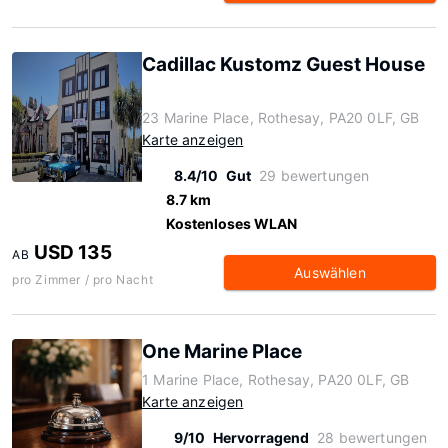
Cadillac Kustomz Guest House
23 Marine Place, Rothesay, PA20 0LF, GB
Karte anzeigen
8.4/10
Gut
29 bewertungen
8.7 km
Kostenloses WLAN
USD 135
AB
Auswählen
pro Zimmer / pro Nacht
One Marine Place
1 Marine Place, Rothesay, PA20 0LF, GB
Karte anzeigen
9/10
Hervorragend
28 bewertungen