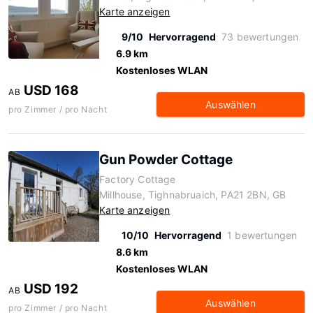
Karte anzeigen
9/10
Hervorragend
73 bewertungen
6.9 km
Kostenloses WLAN
USD 168
AB
Auswählen
pro Zimmer / pro Nacht
Gun Powder Cottage
Factory Cottage
Millhouse, Tighnabruaich, PA21 2BN, GB
Karte anzeigen
10/10
Hervorragend
1 bewertungen
8.6 km
Kostenloses WLAN
USD 192
AB
Auswählen
pro Zimmer / pro Nacht