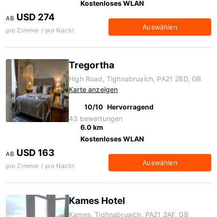
Kostenloses WLAN
USD 274
AB
Auswählen
pro Zimmer / pro Nacht
Tregortha
High Road, Tighnabruaich, PA21 2BD, GB
Karte anzeigen
10/10
Hervorragend
43 bewertungen
6.0 km
Kostenloses WLAN
USD 163
AB
Auswählen
pro Zimmer / pro Nacht
Kames Hotel
Kames, Tighnabruaich, PA21 2AF, GB