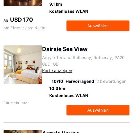
9.1 km
Kostenloses WLAN
USD 170
AB
Auswählen
pro Zimmer / pro Nacht
Dairsie Sea View
Argyle Terrace Rothesay, Rothesay, PA20
0BD, GB
Karte anzeigen
10/10
Hervorragend
2 bewertungen
10.3 km
Kostenloses WLAN
Für mehr Info:
Auswählen