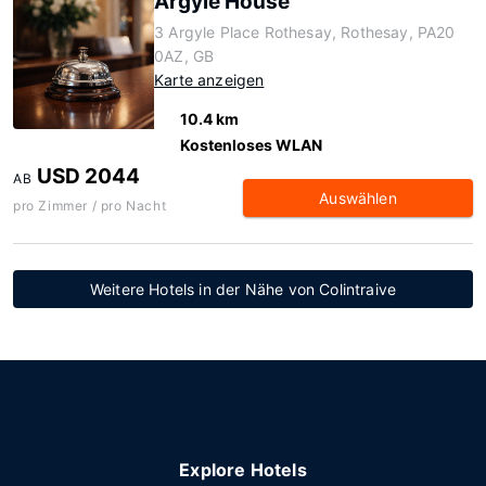
Argyle House
3 Argyle Place Rothesay, Rothesay, PA20
0AZ, GB
Karte anzeigen
10.4 km
Kostenloses WLAN
USD 2044
AB
Auswählen
pro Zimmer / pro Nacht
Weitere Hotels in der Nähe von Colintraive
Explore Hotels